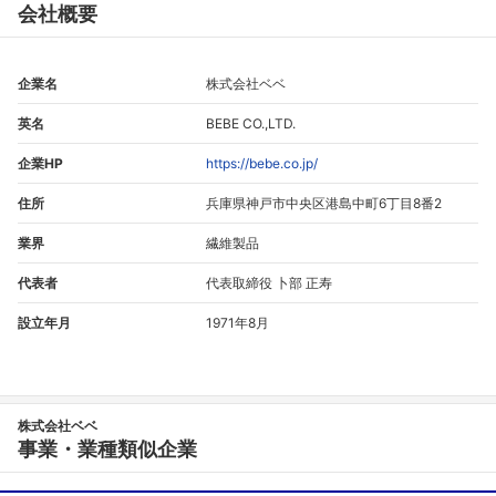
会社概要
企業名
株式会社ベベ
英名
BEBE CO.,LTD.
企業HP
https://bebe.co.jp/
住所
兵庫県神戸市中央区港島中町6丁目8番2
業界
繊維製品
代表者
代表取締役 卜部 正寿
設立年月
1971年8月
株式会社ベベ
事業・業種類似企業