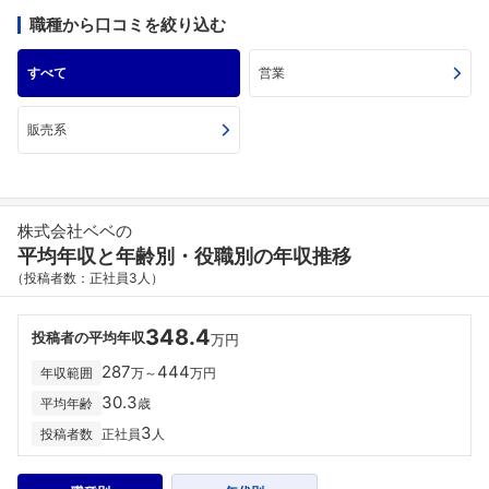
職種から口コミを絞り込む
すべて
営業
販売系
株式会社ベベの
平均年収と年齢別・役職別の年収推移
（投稿者数：正社員3人）
348.4
投稿者の平均年収
万円
287
444
年収範囲
万～
万円
30.3
平均年齢
歳
3
投稿者数
正社員
人