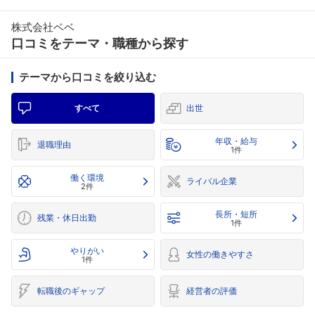
株式会社ベベ
口コミをテーマ・職種から探す
テーマから口コミを絞り込む
すべて
出世
年収・給与
退職理由
1件
働く環境
ライバル企業
2件
長所・短所
残業・休日出勤
1件
やりがい
女性の働きやすさ
1件
転職後のギャップ
経営者の評価