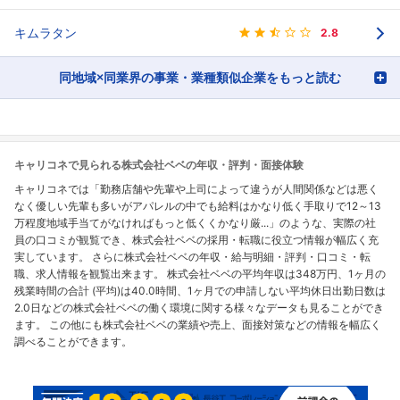
キムラタン
2.8
同地域×同業界の事業・業種類似企業をもっと読む
キャリコネで見られる株式会社ベベの年収・評判・面接体験
キャリコネでは「勤務店舗や先輩や上司によって違うが人間関係などは悪く
なく優しい先輩も多いがアパレルの中でも給料はかなり低く手取りで12～13
万程度地域手当てがなければもっと低くくかなり厳...」のような、実際の社
員の口コミが観覧でき、株式会社ベベの採用・転職に役立つ情報が幅広く充
実しています。 さらに株式会社ベベの年収・給与明細・評判・口コミ・転
職、求人情報を観覧出来ます。 株式会社ベベの平均年収は348万円、1ヶ月の
残業時間の合計 (平均)は40.0時間、1ヶ月での申請しない平均休日出勤日数は
2.0日などの株式会社ベベの働く環境に関する様々なデータも見ることができ
ます。 この他にも株式会社ベベの業績や売上、面接対策などの情報を幅広く
調べることができます。