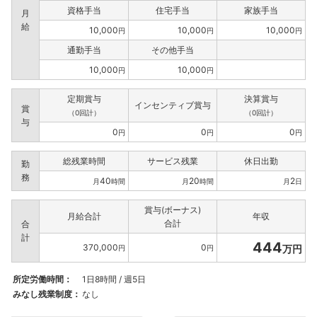
資格手当
住宅手当
家族手当
月
給
10,000
10,000
10,000
円
円
円
通勤手当
その他手当
10,000
10,000
円
円
定期賞与
決算賞与
インセンティブ賞与
賞
（0回計）
（0回計）
与
0
0
0
円
円
円
総残業時間
サービス残業
休日出勤
勤
務
40
20
2
月
時間
月
時間
月
日
賞与(ボーナス)
月給合計
年収
合計
合
計
444
370,000
0
万円
円
円
所定労働時間：
1日8時間 / 週5日
みなし残業制度：
なし