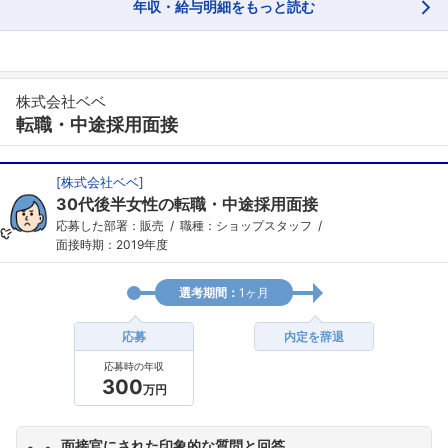
年収・給与明細をもっと読む
株式会社ベベ
転職・中途採用面接
[
株式会社ベベ
]
30代後半女性の転職・中途採用面接
フォローしました
応募した部署：販売
職種：ショップスタッフ
こちらの企業もフォローしませんか？
面接時期：2019年度
選考期間：
1ヶ月
応募
内定を辞退
応募時の年収
300
万円
面接官にされた印象的な質問と回答