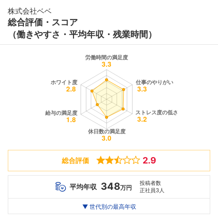
株式会社ベベ
総合評価・スコア
（働きやすさ・平均年収・残業時間）
2.9
総合評価
投稿者数
348
平均年収
万円
正社員3人
世代別
20代
▼ 世代別の最高年収
30代
40代
最高年収
287
444
--万
万
万