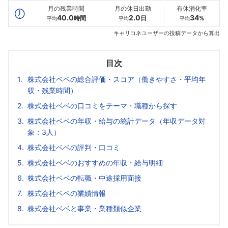
月の残業時間
月の休日出勤
有休消化率
40.0
2.0
34
時間
日
%
平均
平均
平均
キャリコネユーザーの投稿データから算出
目次
株式会社ベベの総合評価・スコア（働きやすさ・平均年
収・残業時間）
株式会社ベベの口コミをテーマ・職種から探す
株式会社ベベの年収・給与の統計データ（年収データ対
象：3人）
株式会社ベベの評判・口コミ
株式会社ベベのおすすめの年収・給与明細
株式会社ベベの転職・中途採用面接
株式会社ベベの業績情報
株式会社ベベと事業・業種類似企業