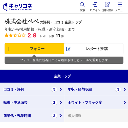
検索
ログイン
無料登録
メニュー
株式会社ベベ
の評判・口コミ 企業トップ
年収から採用情報（転職・新卒就職）まで
2.9
11
レポート数
件
フォロー
レポート投稿
フォロー企業に新着口コミが追加されるとメールで通知します
企業
トップ
口コミ・
評判
5
年収・
給与明細
3
転職・
中途面接
2
ホワイト・
ブラック度
残業代・
残業時間
2
求人情報