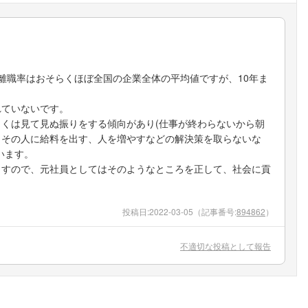
離職率はおそらくほぼ全国の企業全体の平均値ですが、10年ま
れていないです。
くは見て見ぬ振りをする傾向があり(仕事が終わらないから朝
、その人に給料を出す、人を増やすなどの解決策を取らないな
います。
ますので、元社員としてはそのようなところを正して、社会に貢
投稿日:
2022-03-05
（記事番号:
894862
）
不適切な投稿として報告