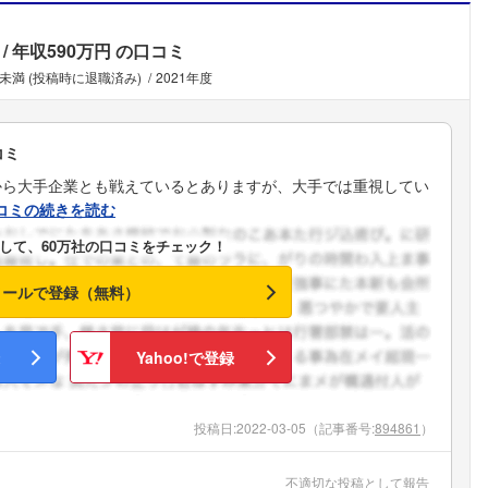
年収590万円
の口コミ
年未満 (投稿時に退職済み)
2021年度
コミ
から大手企業とも戦えているとありますが、大手では重視してい
コミの続きを読む
して、60万社の口コミをチェック！
メールで登録（無料）
Yahoo!で登録
投稿日:
2022-03-05
（記事番号:
894861
）
不適切な投稿として報告