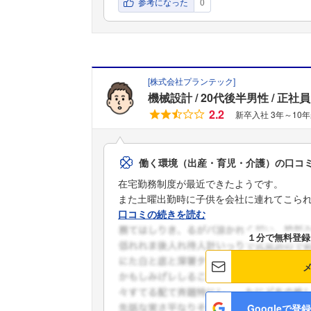
参考になった
0
[
株式会社プランテック
]
機械設計
20代後半男性
正社員
2.2
新卒入社 3年～10
働く環境（出産・育児・介護）の口コ
在宅勤務制度が最近できたようです。
また土曜出勤時に子供を会社に連れてこられる
口コミの続きを読む
１分で無料登録
Googleで登録