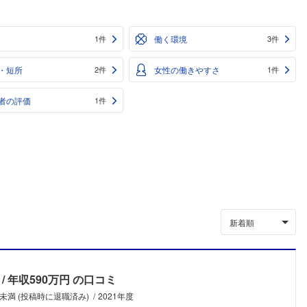
働く環境
1件
3件
・短所
女性の働きやすさ
2件
1件
者の評価
1件
新着順
年収590万円
の口コミ
年未満 (投稿時に退職済み)
2021年度