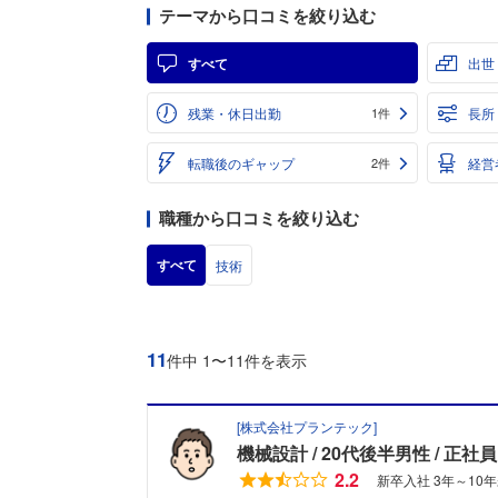
テーマから口コミを絞り込む
すべて
出世
残業・休日出勤
長所
1件
転職後のギャップ
経営
2件
職種から口コミを絞り込む
すべて
技術
11
件中 1〜11件を表示
[
株式会社プランテック
]
機械設計
20代後半男性
正社員
2.2
新卒入社 3年～10