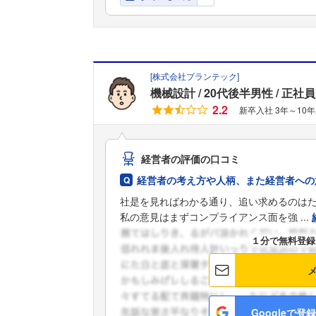
[
株式会社プランテック
]
機械設計
20代後半男性
正社員
2.2
新卒入社 3年～10
経営者の評価の口コミ
経営者の考え方や人柄、また経営者への
社是を見ればわかる通り、追い求めるのは
私の意見はまずコンプライアンス面を強 ...
１分で無料登録
Googleで登録