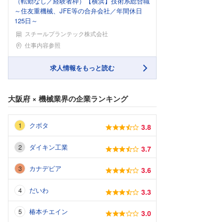
（転勤なし／経験者枠）【横浜】技術系総合職
～住友重機械、JFE等の合弁会社／年間休日
125日～
スチールプランテック株式会社
勤務地
仕事内容参照
求人情報をもっと読む
大阪府
×
機械業界
の企業ランキング
クボタ
3.8
ダイキン工業
3.7
カナデビア
3.6
だいわ
3.3
椿本チエイン
3.0