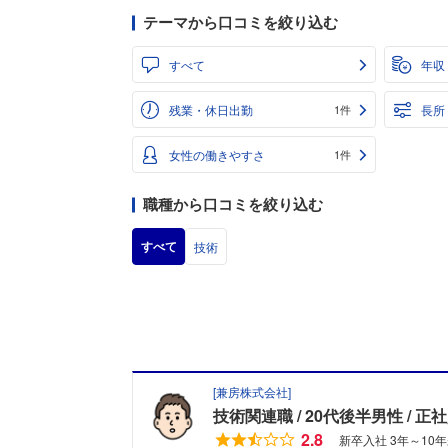
テーマから口コミを絞り込む
すべて
年収
残業・休日出勤
長所
1件
女性の働きやすさ
1件
職種から口コミを絞り込む
すべて
技術
[
兼房株式会社
]
技術関連職
20代後半男性
正社
2.8
新卒入社 3年～10年