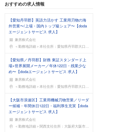
おすすめの求人情報
【愛知丹羽郡】英語力活かす 工業用刃物の海
外営業〜/上場・国内トップ級シェア〜【doda
エージェントサービス 求人】
兼房株式会社
勤務地
＜勤務地詳細＞本社住所：愛知県丹羽郡大口町中小口1
【愛知県／丹羽郡】財務 東証スタンダード上
場×世界展開メーカー／年休122日・残業少な
め〜【dodaエージェントサービス 求人】
兼房株式会社
勤務地
＜勤務地詳細＞本社住所：愛知県丹羽郡大口町中小口1
【大阪市浪速区】工業用機械刃物営業／リーダ
ー候補・年間休日122日・福利厚生充実【doda
エージェントサービス 求人】
兼房株式会社
勤務地
＜勤務地詳細＞関西支社住所：大阪府大阪市浪速区桜川