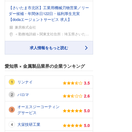
【さいたま市北区】工業用機械刃物営業／リー
ダー候補・年間休日122日・福利厚生充実
【dodaエージェントサービス 求人】
兼房株式会社
勤務地
＜勤務地詳細＞関東支社住所：埼玉県さいたま市北区東
求人情報をもっと読む
愛知県
×
金属製品業界
の企業ランキング
リンナイ
3.5
パロマ
2.6
オーエスジーコーティン
5.0
グサービス
大栄技研工業
5.0