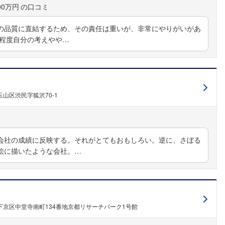
00万円
の品質に直結するため、その責任は重いが、非常にやりがいがあ
る程度自分の考えやや…
山区渋民字狐沢70-1
会社の成績に反映する。それがとてもおもしろい。逆に、さぼる
絵に描いたような会社。…
下京区中堂寺南町134番地京都リサーチパーク1号館