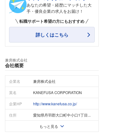
あなたの希望・経歴にマッチした大
手・優良企業の求人をお届け！
転職サポート希望の方にもおすすめ
詳しくはこちら
兼房株式会社
会社概要
企業名
兼房株式会社
英名
KANEFUSA CORPORATION
企業HP
http://www.kanefusa.co.jp/
住所
愛知県丹羽郡大口町中小口1丁目...
もっと見る