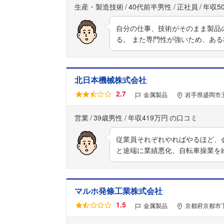
生産・製造技術
40代前半男性
正社員
年収5
自分の仕事、技術がそのまま製品
る。 また専門性が強いため、あ
北日本機械株式会社
2.7
金属製品
岩手県盛岡市玉
営業
39歳男性
年収419万円
従業員それぞれやればやるほど、
と途端に業績悪化、自転車操業を
マルホ発條工業株式会社
1.5
金属製品
京都府京都市