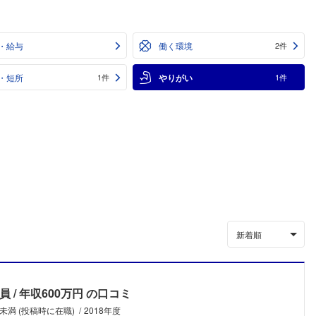
・給与
働く環境
2件
・短所
やりがい
1件
1件
新着順
員
年収600万円
の口コミ
未満 (投稿時に在職)
2018年度