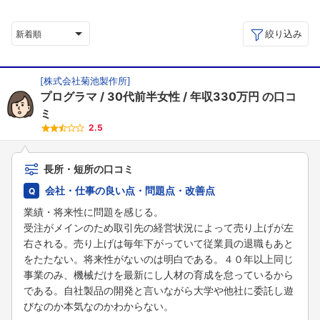
絞り込み
新着順
[
株式会社菊池製作所
]
プログラマ
30代前半女性
年収330万円
の口コ
ミ
2.5
長所・短所の口コミ
会社・仕事の良い点・問題点・改善点
業績・将来性に問題を感じる。
受注がメインのため取引先の経営状況によって売り上げが左
右される。売り上げは毎年下がっていて従業員の退職もあと
をたたない。将来性がないのは明白である。４０年以上同じ
事業のみ、機械だけを最新にし人材の育成を怠っているから
である。自社製品の開発と言いながら大学や他社に委託し遊
びなのか本気なのかわからない。