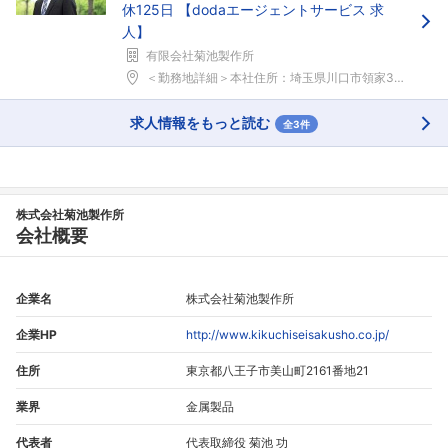
休125日 【dodaエージェントサービス 求
人】
有限会社菊池製作所
＜勤務地詳細＞本社住所：埼玉県川口市領家3-4-2...
求人情報をもっと読む
全3件
株式会社菊池製作所
会社概要
企業名
株式会社菊池製作所
企業HP
http://www.kikuchiseisakusho.co.jp/
住所
東京都八王子市美山町2161番地21
業界
金属製品
代表者
代表取締役 菊池 功