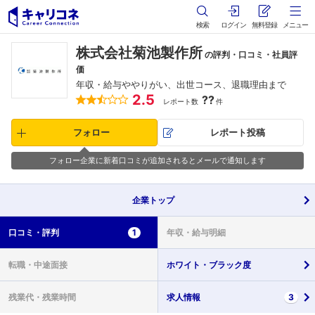
検索
ログイン
無料登録
メニュー
株式会社菊池製作所
の評判・口コミ・社員評
価
年収・給与ややりがい、出世コース、退職理由まで
2.5
??
レポート数
件
フォロー
レポート投稿
フォロー企業に新着口コミが追加されるとメールで通知します
企業
トップ
口コミ・
評判
1
年収・
給与明細
転職・
中途面接
ホワイト・
ブラック度
残業代・
残業時間
求人情報
3