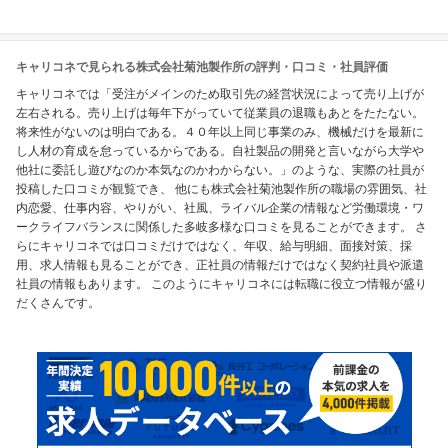
キャリコネで見られる株式会社菊池製作所の評判・口コミ・社員評価
キャリコネでは「受注がメインのため取引先の経営状況によって売り上げが
左右される。売り上げは毎年下がっていて従業員の退職もあとをたたない。
将来性がないのは明白である。４０年以上同じ事業のみ、機械だけを最新に
し人材の育成を怠っているからである。自社製品の開発と言いながら大学や
他社に委託し遊びなのか本気なのかわからない。」のような、実際の社員が
投稿した口コミが観覧でき、 他にも株式会社菊池製作所の職場の雰囲気、社
内恋愛、仕事内容、やりがい、社風、ライバル企業の情報など労働環境・ワ
ークライフバランスに関係した多岐多様な口コミを見ることができます。 さ
らにキャリコネでは口コミだけではなく、年収、給与明細、面接対策、採
用、求人情報も見ることができ、正社員の情報だけではなく契約社員や派遣
社員の情報もあります。 このようにキャリコネには転職に役立つ情報が盛り
だくさんです。