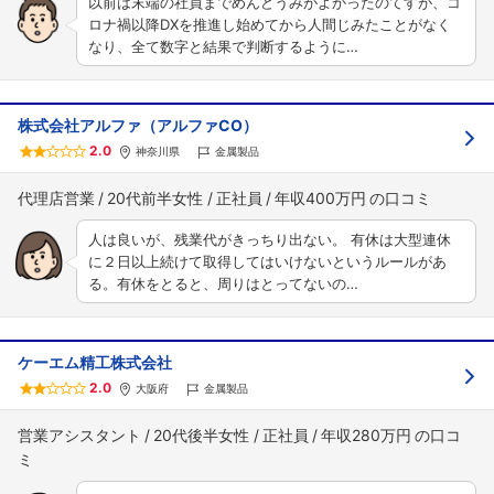
以前は末端の社員までめんどうみがよかったのてすが、コ
ロナ禍以降DXを推進し始めてから人間じみたことがなく
なり、全て数字と結果で判断するように…
株式会社アルファ（アルファCO）
2.0
神奈川県
金属製品
代理店営業
20代前半女性
正社員
年収400万円
人は良いが、残業代がきっちり出ない。 有休は大型連休
に２日以上続けて取得してはいけないというルールがあ
る。有休をとると、周りはとってないの…
ケーエム精工株式会社
2.0
大阪府
金属製品
営業アシスタント
20代後半女性
正社員
年収280万円