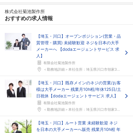
株式会社菊池製作所
おすすめの求人情報
【埼玉・川口】オープンポジション(営業・品
質管理・購買) 未経験歓迎 ネジを日本の大手
メーカーへ 【dodaエージェントサービス 求
人】
有限会社菊池製作所
＜勤務地詳細＞本社住所：埼玉県川口市領家3-4-2...
【埼玉・川口】既存メインのネジの営業/お客
様は大手メーカー 残業月10h程/年休125日/土
日祝休【dodaエージェントサービス 求人】
有限会社菊池製作所
＜勤務地詳細＞本社住所：埼玉県川口市領家3-4-2...
フォローしました
【埼玉・川口】ルート営業 未経験歓迎 ネジ
こちらの企業もフォローしませんか？
を日本の大手メーカーへ販売 残業月10h程 年