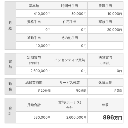
基本給
時間外手当
役職手当
410,000
80,000
10,000
円
円
円
資格手当
住宅手当
家族手当
月
給
0
0
20,000
円
円
円
通勤手当
その他手当
10,000
0
円
円
定期賞与
決算賞与
インセンティブ賞与
賞
（2回計）
（0回計）
与
2,600,000
0
0
円
円
円
総残業時間
サービス残業
休日出勤
勤
務
20
0
0
月
時間
月
時間
月
日
賞与(ボーナス)
月給合計
年収
合計
合
計
896
530,000
2,600,000
万円
円
円