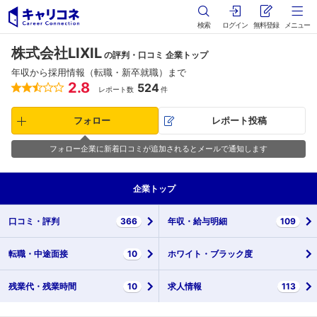
検索
ログイン
無料登録
メニュー
株式会社LIXIL
の評判・口コミ 企業トップ
年収から採用情報（転職・新卒就職）まで
2.8
524
レポート数
件
フォロー
レポート投稿
フォロー企業に新着口コミが追加されるとメールで通知します
企業
トップ
口コミ・
評判
366
年収・
給与明細
109
転職・
中途面接
10
ホワイト・
ブラック度
残業代・
残業時間
10
求人情報
113