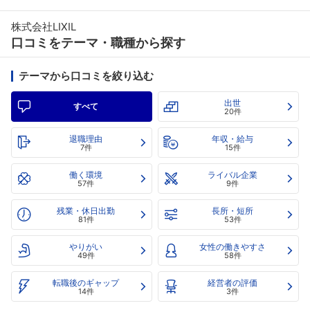
株式会社LIXIL
口コミをテーマ・職種から探す
テーマから口コミを絞り込む
出世
すべて
20件
退職理由
年収・給与
7件
15件
働く環境
ライバル企業
57件
9件
残業・休日出勤
長所・短所
81件
53件
やりがい
女性の働きやすさ
49件
58件
転職後のギャップ
経営者の評価
14件
3件