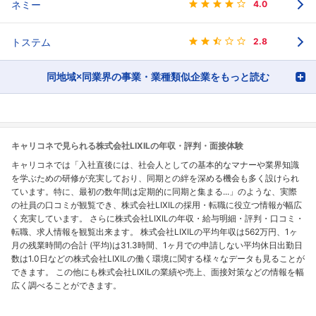
ネミー
4.0
トステム
2.8
同地域×同業界の事業・業種類似企業をもっと読む
キャリコネで見られる株式会社LIXILの年収・評判・面接体験
キャリコネでは「入社直後には、社会人としての基本的なマナーや業界知識
を学ぶための研修が充実しており、同期との絆を深める機会も多く設けられ
ています。特に、最初の数年間は定期的に同期と集まる...」のような、実際
の社員の口コミが観覧でき、株式会社LIXILの採用・転職に役立つ情報が幅広
く充実しています。 さらに株式会社LIXILの年収・給与明細・評判・口コミ・
転職、求人情報を観覧出来ます。 株式会社LIXILの平均年収は562万円、1ヶ
月の残業時間の合計 (平均)は31.3時間、1ヶ月での申請しない平均休日出勤日
数は1.0日などの株式会社LIXILの働く環境に関する様々なデータも見ることが
できます。 この他にも株式会社LIXILの業績や売上、面接対策などの情報を幅
広く調べることができます。