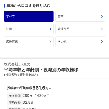
職種から口コミを絞り込む
すべて
営業
技術
管理部門
広告宣伝
その他
株式会社LIXILの
平均年収と年齢別・役職別の年収推移
（投稿者数：正社員108人）
561.6
投稿者の平均年収
万円
280
1420
年収範囲
万～
万円
32.8
平均年齢
歳