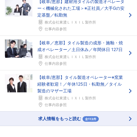
【岐阜/恵那】建材用タイルの製造オペレータ
ー＜機械化された工場＞※正社員／大手Gの安
定基盤／転勤無
株式会社東濃ＬＩＸＩＬ製作所
仕事内容参照
【岐阜／恵那】タイル製造の成形・施釉・焼
成オペレーター／土日休み／年間休日 127日
株式会社東濃ＬＩＸＩＬ製作所
仕事内容参照
【岐阜/恵那】タイル製造オペレーター※窯業
経験者歓迎！／年休125日・転勤無／タイル
製造のマザー工場
株式会社東濃ＬＩＸＩＬ製作所
仕事内容参照
求人情報をもっと読む
全113件