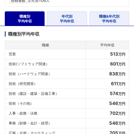
108
投稿者数
正社員
人
職種別
年代別
職種&年代別
平均年収
平均年収
平均年収
職種別平均年収
職種
平均年収
513
営業
万円
601
技術(ソフトウェア関連）
万円
838
技術（ハードウェア関連）
万円
611
技術（研究開発）
万円
574
技術（建設・建築・設備工事）
万円
546
技術（その他）
万円
702
人事・総務・法務
万円
546
事務（財務・会計・経理）
万円
705
広報・企画・マーケティング
万円