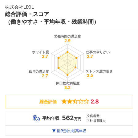
株式会社LIXIL
総合評価・スコア
（働きやすさ・平均年収・残業時間）
2.8
総合評価
投稿者数
562
平均年収
万円
正社員108人
世代別
20代
▼ 世代別の最高年収
30代
40代
最高年収
765
912
1420
万
万
万