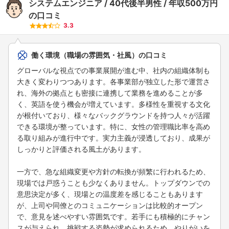
システムエンジニア
40代後半男性
年収500万円
の口コミ
3.3
働く環境（職場の雰囲気・社風）の口コミ
グローバルな視点での事業展開が進む中、社内の組織体制も
大きく変わりつつあります。各事業部が独立した形で運営さ
れ、海外の拠点とも密接に連携して業務を進めることが多
く、英語を使う機会が増えています。多様性を重視する文化
が根付いており、様々なバックグラウンドを持つ人々が活躍
できる環境が整っています。特に、女性の管理職比率を高め
る取り組みが進行中です。実力主義が浸透しており、成果が
しっかりと評価される風土があります。
一方で、急な組織変更や方針の転換が頻繁に行われるため、
現場では戸惑うことも少なくありません。トップダウンでの
意思決定が多く、現場との温度差を感じることもあります
が、上司や同僚とのコミュニケーションは比較的オープン
で、意見を述べやすい雰囲気です。若手にも積極的にチャン
スが与えられ、挑戦する姿勢が求められるため、やりがいを