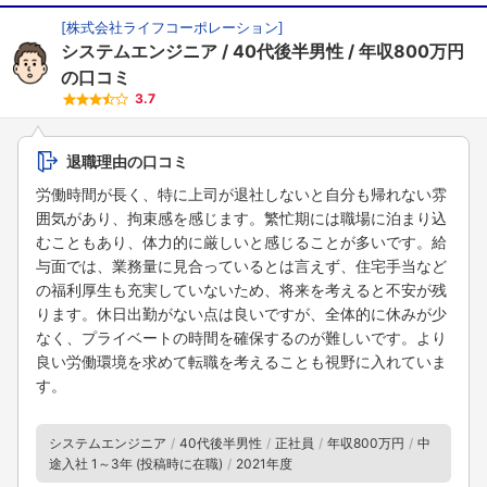
[
株式会社ライフコーポレーション
]
システムエンジニア
40代後半男性
年収800万円
の口コミ
3.7
退職理由の口コミ
労働時間が長く、特に上司が退社しないと自分も帰れない雰
囲気があり、拘束感を感じます。繁忙期には職場に泊まり込
むこともあり、体力的に厳しいと感じることが多いです。給
与面では、業務量に見合っているとは言えず、住宅手当など
の福利厚生も充実していないため、将来を考えると不安が残
ります。休日出勤がない点は良いですが、全体的に休みが少
なく、プライベートの時間を確保するのが難しいです。より
良い労働環境を求めて転職を考えることも視野に入れていま
す。
システムエンジニア
40代後半男性
正社員
年収800万円
中
途入社 1～3年 (投稿時に在職)
2021年度