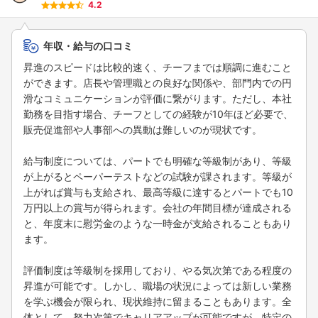
4.2
年収・給与の口コミ
昇進のスピードは比較的速く、チーフまでは順調に進むこと
ができます。店長や管理職との良好な関係や、部門内での円
滑なコミュニケーションが評価に繋がります。ただし、本社
勤務を目指す場合、チーフとしての経験が10年ほど必要で、
販売促進部や人事部への異動は難しいのが現状です。
給与制度については、パートでも明確な等級制があり、等級
が上がるとペーパーテストなどの試験が課されます。等級が
上がれば賞与も支給され、最高等級に達するとパートでも10
万円以上の賞与が得られます。会社の年間目標が達成される
と、年度末に慰労金のような一時金が支給されることもあり
ます。
評価制度は等級制を採用しており、やる気次第である程度の
昇進が可能です。しかし、職場の状況によっては新しい業務
を学ぶ機会が限られ、現状維持に留まることもあります。全
体として、努力次第でキャリアアップが可能ですが、特定の