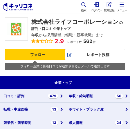
検索
ログイン
無料登録
メニュー
株式会社ライフコーポレーション
の
評判・口コミ 企業トップ
年収から採用情報（転職・新卒就職）まで
2.9
562
レポート数
件
フォロー
レポート投稿
フォロー企業に新着口コミが追加されるとメールで通知します
企業
トップ
口コミ・
評判
479
年収・
給与明細
50
転職・
中途面接
13
ホワイト・
ブラック度
残業代・
残業時間
13
求人情報
24