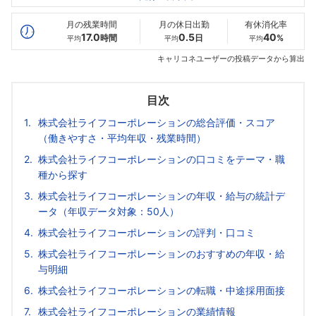
最高年収
508
596
519
万
万
万
月の残業時間
月の休日出勤
有休消化率
17.0
0.5
40
時間
日
%
平均
平均
平均
キャリコネユーザーの投稿データから算出
目次
株式会社ライフコーポレーションの総合評価・スコア
（働きやすさ・平均年収・残業時間）
株式会社ライフコーポレーションの口コミをテーマ・職
種から探す
株式会社ライフコーポレーションの年収・給与の統計デ
ータ（年収データ対象：50人）
株式会社ライフコーポレーションの評判・口コミ
株式会社ライフコーポレーションのおすすめの年収・給
与明細
株式会社ライフコーポレーションの転職・中途採用面接
株式会社ライフコーポレーションの業績情報