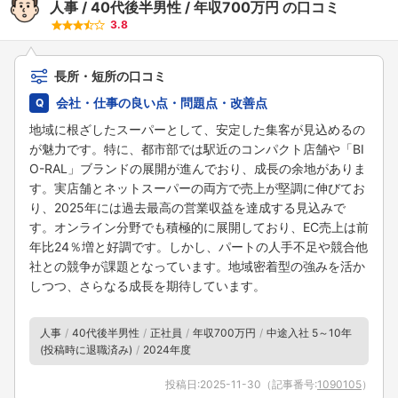
人事
40代後半男性
年収700万円
の口コミ
3.8
長所・短所の口コミ
会社・仕事の良い点・問題点・改善点
地域に根ざしたスーパーとして、安定した集客が見込めるの
が魅力です。特に、都市部では駅近のコンパクト店舗や「BI
O-RAL」ブランドの展開が進んでおり、成長の余地がありま
す。実店舗とネットスーパーの両方で売上が堅調に伸びてお
り、2025年には過去最高の営業収益を達成する見込みで
す。オンライン分野でも積極的に展開しており、EC売上は前
年比24％増と好調です。しかし、パートの人手不足や競合他
社との競争が課題となっています。地域密着型の強みを活か
しつつ、さらなる成長を期待しています。
人事
40代後半男性
正社員
年収700万円
中途入社 5～10年
(投稿時に退職済み)
2024年度
投稿日:
2025-11-30
（記事番号:
1090105
）