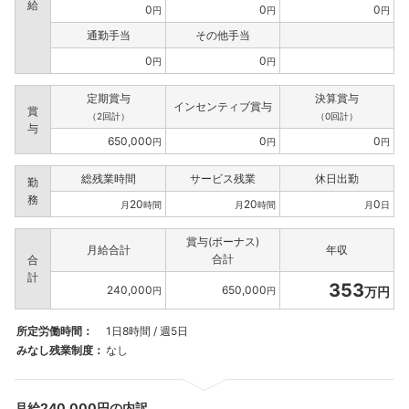
給
0
0
0
円
円
円
通勤手当
その他手当
0
0
円
円
定期賞与
決算賞与
インセンティブ賞与
賞
（2回計）
（0回計）
与
650,000
0
0
円
円
円
総残業時間
サービス残業
休日出勤
勤
務
20
20
0
月
時間
月
時間
月
日
賞与(ボーナス)
月給合計
年収
合計
合
計
353
240,000
650,000
万円
円
円
所定労働時間：
1日8時間 / 週5日
みなし残業制度：
なし
月給240,000円の内訳