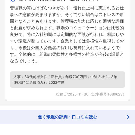
管理職の質にはばらつきがあり、優れた上司に恵まれると仕
事への意欲が高まりますが、そうでない場合はストレスの原
因となることもあります。管理職の能力に応じた適切な評価
と配置が求められます。職場のコミュニケーションは比較的
良好で、特に入社初期には定期的な面談が行われ、相談しや
すい環境が整っています。企業としては多様性を重視してお
り、今後は外国人労働者の採用も視野に入れているようで
す。全体的に、組織の柔軟性と多様性の推進が今後の課題と
なるでしょう。
人事
30代前半女性
正社員
年収700万円
中途入社 1～3年
(投稿時に退職済み)
2022年度
投稿日:
2025-11-30
（記事番号:
1089623
）
働く環境の評判・口コミを読む