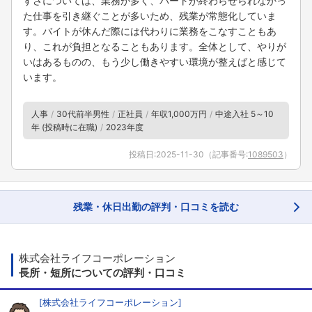
すさについては、業務が多く、パートが終わらせられなかっ
た仕事を引き継ぐことが多いため、残業が常態化していま
す。バイトが休んだ際には代わりに業務をこなすこともあ
り、これが負担となることもあります。全体として、やりが
いはあるものの、もう少し働きやすい環境が整えばと感じて
います。
人事
30代前半男性
正社員
年収1,000万円
中途入社 5～10
年 (投稿時に在職)
2023年度
投稿日:
2025-11-30
（記事番号:
1089503
）
残業・休日出勤の評判・口コミを読む
株式会社ライフコーポレーション
長所・短所についての評判・口コミ
[
株式会社ライフコーポレーション
]