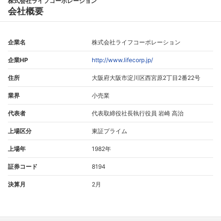
株式会社ライフコーポレーション
会社概要
企業名
株式会社ライフコーポレーション
企業HP
http://www.lifecorp.jp/
住所
大阪府大阪市淀川区西宮原2丁目2番22号
業界
小売業
代表者
代表取締役社長執行役員 岩崎 高治
上場区分
東証プライム
上場年
1982年
証券コード
8194
決算月
2月