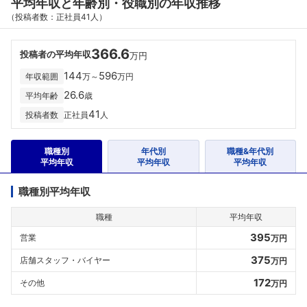
平均年収と年齢別・役職別の年収推移
（投稿者数：正社員41人）
366.6
投稿者の平均年収
万円
144
596
年収範囲
万～
万円
26.6
平均年齢
歳
41
投稿者数
正社員
人
職種別
年代別
職種&年代別
平均年収
平均年収
平均年収
職種別平均年収
職種
平均年収
395
営業
万円
375
店舗スタッフ・バイヤー
万円
172
その他
万円