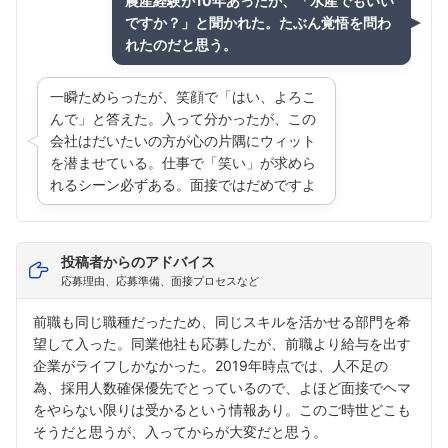
農産経験が10年あったが、「水産でもいい
ですか？」と聞かれた。たぶん覚悟を問わ
れたのだと思う。
一瞬ためらったが、笑顔で「はい、よろこ
んで」と答えた。入って分かったが、この
会社はだいたいの方が心の片隅にウィット
を潜ませている。仕事で「笑い」が求めら
れるシーン必ずある。面接ではだめですよ
投稿者からのアドバイス
応募理由、応募準備、面接プロセスなど
前職も同じ職種だったため、同じスキルを活かせる部門を希
望して入った。同業他社も応募したが、前職より給与を出す
企業がライフしかなかった。2019年時点では、人不足の
為、採用人数確保優先でとっているので、よほど面接でヘマ
をやらない限りは受かるという情報あり。このご時世どこも
そうだと思うが、入ってからが大変だと思う。