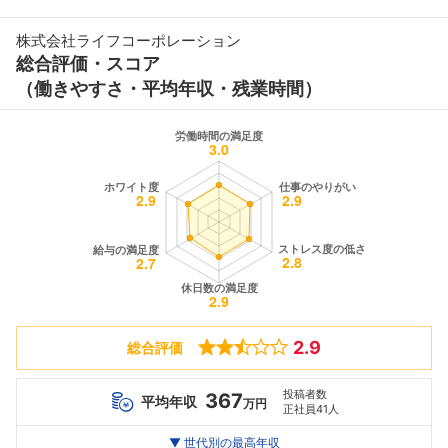
株式会社ライフコーポレーション
総合評価・スコア
（働きやすさ・平均年収・残業時間）
2.9
総合評価
投稿者数
367
平均年収
万円
正社員41人
世代別
20代
▼ 世代別の最高年収
30代
40代