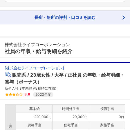
長所・短所の評判・口コミを読む
株式会社ライフコーポレーション
社員の年収・給与明細を紹介
[
株式会社ライフコーポレーション
]
販売系
23歳女性
大卒
正社員
の年収・給与明細・
フォローしました
賞与（ボーナス）
こちらの企業もフォローしませんか？
新卒入社 3年未満 (投稿時に在職)
3.8
2023年度
基本給
時間外手当
役職手当
220,000
20,000
0
円
円
円
資格手当
住宅手当
家族手当
月