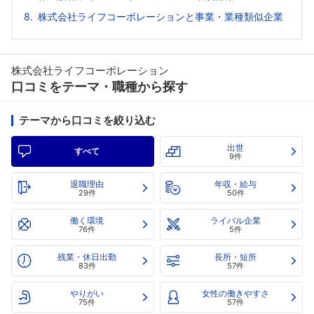
株式会社ライフコーポレーションと事業・業種類似企業
株式会社ライフコーポレーション
口コミをテーマ・職種から探す
テーマから口コミを絞り込む
出世
すべて
9件
退職理由
年収・給与
29件
50件
働く環境
ライバル企業
76件
5件
残業・休日出勤
長所・短所
83件
57件
やりがい
女性の働きやすさ
75件
57件