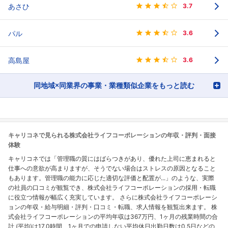
あさひ
3.7
パル
3.6
高島屋
3.6
同地域×同業界の事業・業種類似企業をもっと読む
キャリコネで見られる株式会社ライフコーポレーションの年収・評判・面接
体験
キャリコネでは「管理職の質にはばらつきがあり、優れた上司に恵まれると
仕事への意欲が高まりますが、そうでない場合はストレスの原因となること
もあります。管理職の能力に応じた適切な評価と配置が...」のような、実際
の社員の口コミが観覧でき、株式会社ライフコーポレーションの採用・転職
に役立つ情報が幅広く充実しています。 さらに株式会社ライフコーポレーシ
ョンの年収・給与明細・評判・口コミ・転職、求人情報を観覧出来ます。 株
式会社ライフコーポレーションの平均年収は367万円、1ヶ月の残業時間の合
計 (平均)は17.0時間、1ヶ月での申請しない平均休日出勤日数は0.5日などの