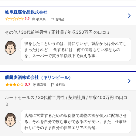
岐阜豆腐食品株式会社
?.?
岐阜県
食料品
その他
30代前半男性
正社員
年収350万円
得をした！というのは、特にないが、製品からは外れてし
まったけれど、 食するには、何の問題もない様なもの
を、スーパーで買う半額以下で買える事…
麒麟麦酒株式会社（キリンビール）
3.7
東京都
食料品
ルートセールス
30代前半男性
契約社員
年収400万円
店舗に営業するための販促物で現物の酒が個人に配布させ
る。それを自分で飲む事ができるのが良い。また、仕事終
わりにそのまま自分の担当エリアの店舗…