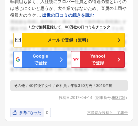
転職組も多く、入社後にプロパー社員との待遇の差というの
は感じにくいと思うが、大企業ではないため、直属の上司や
役員方のウケ ...
出世の口コミの続きを読む
１分で無料登録して、60万社の口コミをチェック
メールで登録（無料）
Google
Yahoo!
で登録
で登録
その他
40代後半女性
正社員
年収350万円
2013年度
投稿日:
2017-04-14
（記事番号:
663736
）
参考になった
0
不適切な投稿として報告