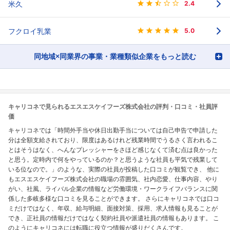
米久
2.4
フクロイ乳業
5.0
同地域×同業界の事業・業種類似企業をもっと読む
キャリコネで見られるエスエスケイフーズ株式会社の評判・口コミ・社員評
価
キャリコネでは「時間外手当や休日出勤手当については自己申告で申請した
分は全額支給されており、限度はあるけれど残業時間でうるさく言われるこ
とはそうはなく、へんなプレッシャーをさほど感じなくて済む点は良かった
と思う。定時内で何をやっているのか？と思うような社員も平気で残業して
いる位なので。」のような、実際の社員が投稿した口コミが観覧でき、 他に
もエスエスケイフーズ株式会社の職場の雰囲気、社内恋愛、仕事内容、やり
がい、社風、ライバル企業の情報など労働環境・ワークライフバランスに関
係した多岐多様な口コミを見ることができます。 さらにキャリコネでは口コ
ミだけではなく、年収、給与明細、面接対策、採用、求人情報も見ることが
でき、正社員の情報だけではなく契約社員や派遣社員の情報もあります。 こ
のようにキャリコネには転職に役立つ情報が盛りだくさんです。