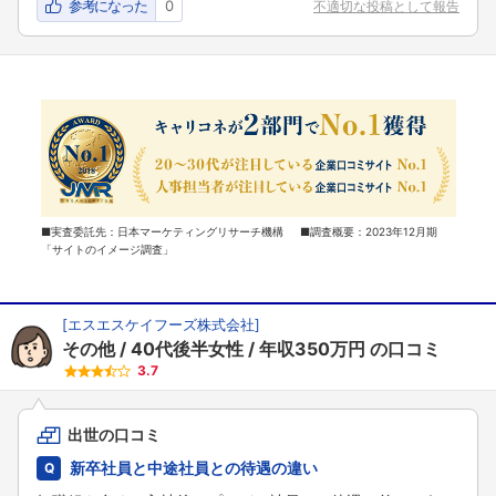
参考になった
0
不適切な投稿として報告
■実査委託先：日本マーケティングリサーチ機構 ■調査概要：2023年12月期
「サイトのイメージ調査」
[
エスエスケイフーズ株式会社
]
その他
40代後半女性
年収350万円
の口コミ
3.7
出世の口コミ
新卒社員と中途社員との待遇の違い