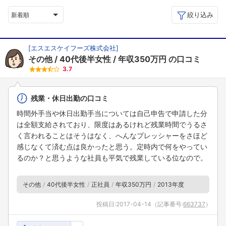
絞り込み
新着順
[
エスエスケイフーズ株式会社
]
その他
40代後半女性
年収350万円
の口コミ
3.7
残業・休日出勤の口コミ
時間外手当や休日出勤手当については自己申告で申請した分
は全額支給されており、限度はあるけれど残業時間でうるさ
く言われることはそうはなく、へんなプレッシャーをさほど
感じなくて済む点は良かったと思う。定時内で何をやってい
るのか？と思うような社員も平気で残業している位なので。
その他
40代後半女性
正社員
年収350万円
2013年度
投稿日:
2017-04-14
（記事番号:
663737
）