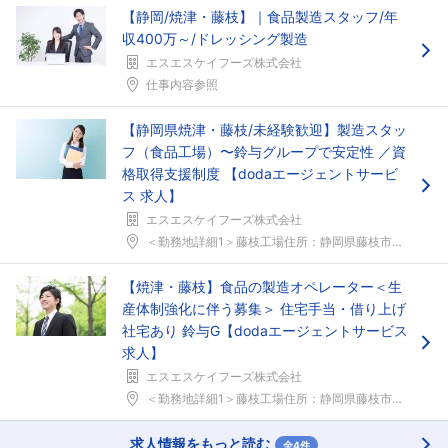
【静岡/焼津・藤枝】｜食品製造スタッフ/年
収400万～/ドレッシング製造
エスエスケイフーズ株式会社
仕事内容参照
【静岡県焼津・藤枝/未経験歓迎】製造スタッ
フ（食品工場）〜鈴与グループで安定性 ／資
格取得支援制度 【dodaエージェントサービ
ス 求人】
エスエスケイフーズ株式会社
＜勤務地詳細1＞藤枝工場住所：静岡県藤枝市藤枝市高...
【焼津・藤枝】食品の製造オペレーター＜生
産体制強化に伴う募集＞ 住宅手当・借り上げ
社宅あり 鈴与G【dodaエージェントサービス
求人】
エスエスケイフーズ株式会社
＜勤務地詳細1＞藤枝工場住所：静岡県藤枝市藤枝市高...
求人情報をもっと読む
全4件