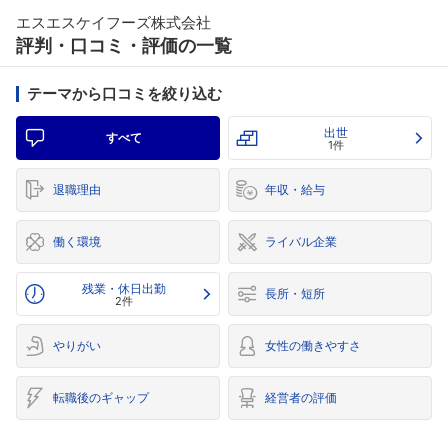
エスエスケイフーズ株式会社
評判・口コミ・評価の一覧
テーマから口コミを絞り込む
出世
すべて
1件
退職理由
年収・給与
働く環境
ライバル企業
残業・休日出勤
長所・短所
2件
やりがい
女性の働きやすさ
転職後のギャップ
経営者の評価