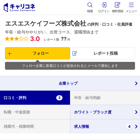
検索
ログイン
無料登録
メニュー
エスエスケイフーズ株式会社
の評判・口コミ・社員評価
年収・給与ややりがい、出世コース、退職理由まで
3.0
??
レポート数
件
フォロー
レポート投稿
フォロー企業に新着口コミが追加されるとメールで通知します
企業
トップ
口コミ・
評判
3
年収・
給与明細
転職・
中途面接
ホワイト・
ブラック度
残業代・
残業時間
求人情報
4