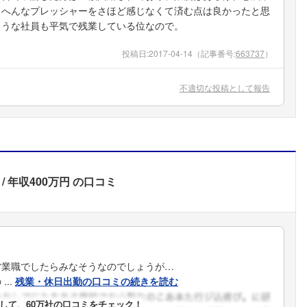
、へんなプレッシャーをさほど感じなくて済む点は良かったと思
ような社員も平気で残業している位なので。
投稿日:
2017-04-14
（記事番号:
663737
）
不適切な投稿として報告
年収400万円
の口コミ
営業職でしたらみなそうなのでしょうが…
..
残業・休日出勤の口コミの続きを読む
して、60万社の口コミをチェック！