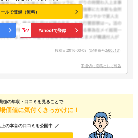
メールで登録（無料）
Yahoo!で登録
投稿日:
2016-03-08
（記事番号:
560513
）
不適切な投稿として報告
職種の年収・口コミを見ることで
場価値に気付くきっかけに！
以上の本音の口コミを公開中