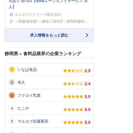
宅あり 鈴与G【dodaエージェントサービス 求
人】
エスエスケイフーズ株式会社
勤務地
＜勤務地詳細1＞藤枝工場住所：静岡県藤枝市藤枝市高
求人情報をもっと読む
静岡県
×
食料品業界
の企業ランキング
いなば食品
2.5
米久
2.4
フクロイ乳業
5.0
たこや
5.0
マルカブ佐藤製茶
5.0