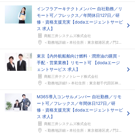
インフラアーキテクトメンバー 自社勤務／リ
モート可／フレックス／年間休日127日／研
修・資格支援充実【dodaエージェントサービ
ス 求人】
商船三井システムズ株式会社
＜勤務地詳細＞本社住所：東京都港区虎ノ門2-1-1...
東京【内外航船舶向け燃料・潤滑油の購買・
手配・営業業務】リモート可 【dodaエージ
ェントサービス 求人】
商船三井テクノトレード株式会社
＜勤務地詳細1＞本社住所：東京都千代田区神田錦町2...
M365導入コンサルメンバー 自社勤務／リモ
ート可／フレックス／年間休日127日／研
修・資格支援充実【dodaエージェントサービ
ス 求人】
商船三井システムズ株式会社
＜勤務地詳細＞本社住所：東京都港区虎ノ門2-1-1...