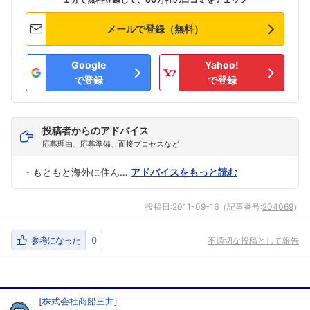
メールで登録（無料）
Google
Yahoo!
で登録
で登録
投稿者からのアドバイス
応募理由、応募準備、面接プロセスなど
・もともと海外に住ん…
アドバイスをもっと読む
投稿日:
2011-09-16
（記事番号:
204069
）
参考になった
0
不適切な投稿として報告
[
株式会社商船三井
]