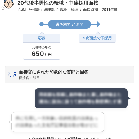
20代後半男性の転職・中途採用面接
応募した部署：経理部
職種：経理
面接時期：2011年度
選考期間：
1週間
応募
2次面接で不採用
応募時の年収
650
万円
面接官にされた印象的な質問と回答
面接官：部長