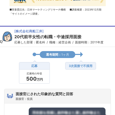
■実査委託先：日本マーケティングリサーチ機構 ■調査概要：2023年12月期
「サイトのイメージ調査」
[
株式会社商船三井
]
20代前半女性の転職・中途採用面接
応募した部署：匿名科
職種：経営企画
面接時期：2011年度
選考期間：
1ヶ月
応募
3次面接で不採用
応募時の年収
500
万円
面接官にされた印象的な質問と回答
面接官：役員