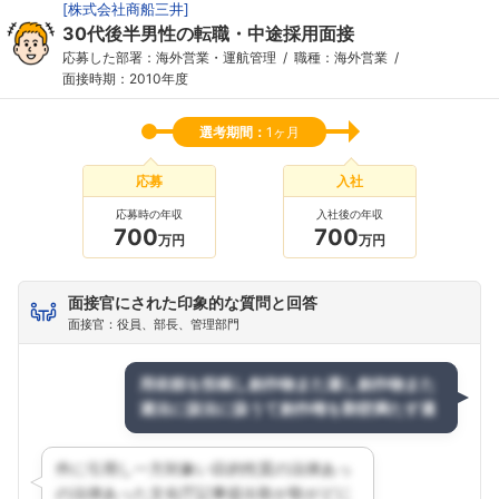
[
株式会社商船三井
]
30代後半男性の転職・中途採用面接
応募した部署：海外営業・運航管理
職種：海外営業
面接時期：2010年度
選考期間：
1ヶ月
応募
入社
応募時の年収
入社後の年収
700
700
万円
万円
面接官にされた印象的な質問と回答
面接官：役員、部長、管理部門