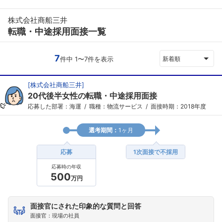
株式会社商船三井
転職・中途採用面接一覧
7
件中 1〜7件を表示
新着順
[
株式会社商船三井
]
20代後半女性の転職・中途採用面接
応募した部署：海運
職種：物流サービス
面接時期：2018年度
選考期間：
1ヶ月
応募
1次面接で不採用
応募時の年収
500
万円
面接官にされた印象的な質問と回答
面接官：現場の社員