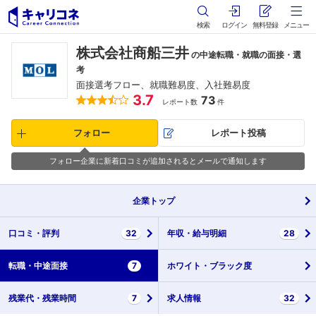
検索
ログイン
無料登録
メニュー
株式会社商船三井
の中途転職・就職の面接・選
考
面接選考フロー、就職難易度、入社難易度
3.7
73
レポート数
件
フォロー
レポート投稿
フォロー企業に新着口コミが追加されるとメールで通知します
企業
トップ
口コミ・
評判
32
年収・
給与明細
28
転職・
中途面接
7
ホワイト・
ブラック度
残業代・
残業時間
7
求人情報
32