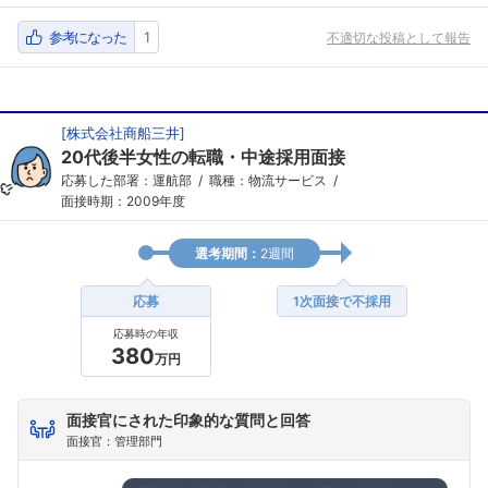
参考になった
1
不適切な投稿として報告
[
株式会社商船三井
]
20代後半女性の転職・中途採用面接
応募した部署：運航部
職種：物流サービス
面接時期：2009年度
選考期間：
2週間
応募
1次面接で不採用
応募時の年収
380
万円
面接官にされた印象的な質問と回答
面接官：管理部門