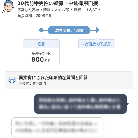
30代前半男性の転職・中途採用面接
応募した部署：情報システム部
職種：社内SE
面接時期：2008年度
選考期間：
1週間
応募
1次面接で不採用
応募時の年収
800
万円
面接官にされた印象的な質問と回答
面接官：管理部門
フォローしました