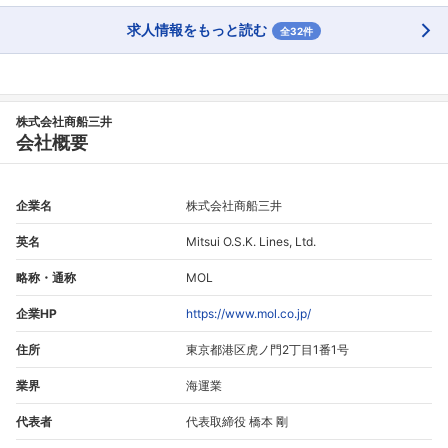
求人情報をもっと読む
全32件
株式会社商船三井
会社概要
企業名
株式会社商船三井
英名
Mitsui O.S.K. Lines, Ltd.
略称・通称
MOL
企業HP
https://www.mol.co.jp/
住所
東京都港区虎ノ門2丁目1番1号
業界
海運業
代表者
代表取締役 橋本 剛