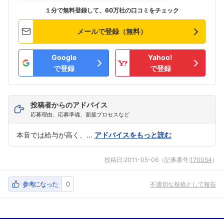
こちらの企業もフォローしませんか？
１分で無料登録して、60万社の口コミをチェック
メールで登録（無料）
Google
Yahoo!
で登録
で登録
投稿者からのアドバイス
応募理由、応募準備、面接プロセスなど
本音では給与が高く、…
アドバイスをもっと読む
投稿日:
2011-05-06
（記事番号:
170054
）
参考になった
0
不適切な投稿として報告