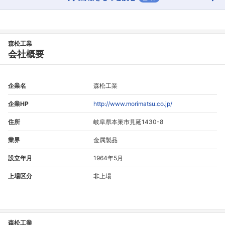
森松工業
フォローしました
会社概要
こちらの企業もフォローしませんか？
企業名
森松工業
企業HP
http://www.morimatsu.co.jp/
住所
岐阜県本巣市見延1430-8
業界
金属製品
設立年月
1964年5月
上場区分
非上場
森松工業