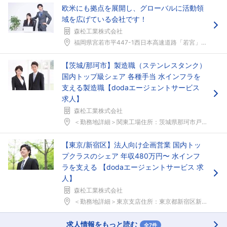
欧米にも拠点を展開し、グローバルに活動領
域を広げている会社です！
森松工業株式会社
福岡県宮若市平447-1西日本高速道路「若宮」IC...
【茨城/那珂市】製造職（ステンレスタンク）
国内トップ級シェア 各種手当 水インフラを
支える製造職【dodaエージェントサービス
求人】
森松工業株式会社
＜勤務地詳細＞関東工場住所：茨城県那珂市戸6707...
【東京/新宿区】法人向け企画営業 国内トッ
プクラスのシェア 年収480万円〜 水インフ
ラを支える 【dodaエージェントサービス 求
人】
森松工業株式会社
＜勤務地詳細＞東京支店住所：東京都新宿区新宿1-2...
求人情報をもっと読む
全7件