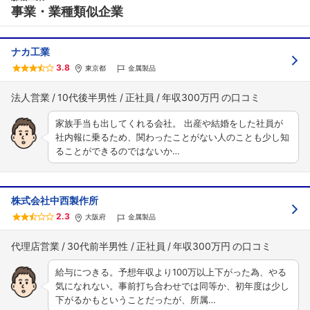
事業・業種類似企業
ナカ工業
3.8
東京都
金属製品
法人営業
10代後半男性
正社員
年収300万円
家族手当も出してくれる会社。 出産や結婚をした社員が
社内報に乗るため、関わったことがない人のことも少し知
ることができるのではないか…
株式会社中西製作所
2.3
大阪府
金属製品
代理店営業
30代前半男性
正社員
年収300万円
給与につきる。予想年収より100万以上下がった為、やる
気になれない。事前打ち合わせでは同等か、初年度は少し
下がるかもということだったが、所属…