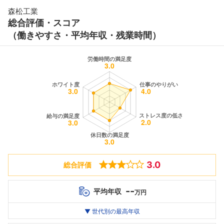
森松工業
総合評価・スコア
（働きやすさ・平均年収・残業時間）
3.0
総合評価
--
平均年収
万円
世代別
20代
▼ 世代別の最高年収
30代
40代
最高年収
--万
--万
--万