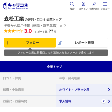
検索
ログイン
無料登録
メニュー
森松工業
の評判・口コミ 企業トップ
年収から採用情報（転職・新卒就職）まで
3.0
??
レポート数
件
フォロー
レポート投稿
フォロー企業に新着口コミが追加されるとメールで通知します
企業
トップ
口コミ・
評判
年収・
給与明細
転職・
中途面接
ホワイト・
ブラック度
残業代・
残業時間
求人情報
7