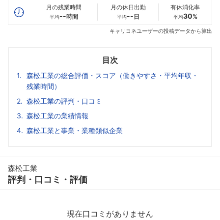
月の残業時間
月の休日出勤
有休消化率
--
--
30
時間
日
%
平均
平均
平均
キャリコネユーザーの投稿データから算出
目次
森松工業の総合評価・スコア（働きやすさ・平均年収・
残業時間）
森松工業の評判・口コミ
森松工業の業績情報
森松工業と事業・業種類似企業
森松工業
評判・口コミ・評価
現在口コミがありません