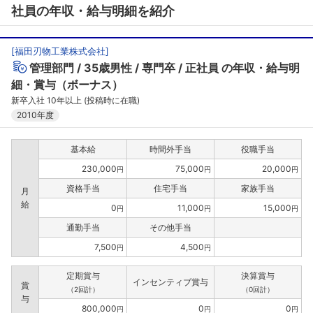
社員の年収・給与明細を紹介
[
福田刃物工業株式会社
]
管理部門
35歳男性
専門卒
正社員
の年収・給与明
細・賞与（ボーナス）
新卒入社 10年以上 (投稿時に在職)
2010年度
基本給
時間外手当
役職手当
230,000
75,000
20,000
円
円
円
資格手当
住宅手当
家族手当
月
給
0
11,000
15,000
円
円
円
通勤手当
その他手当
7,500
4,500
円
円
定期賞与
決算賞与
インセンティブ賞与
賞
（2回計）
（0回計）
与
800,000
0
0
円
円
円