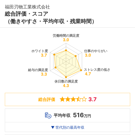
福田刃物工業株式会社
総合評価・スコア
（働きやすさ・平均年収・残業時間）
3.7
総合評価
516
平均年収
万円
世代別
20代
▼ 世代別の最高年収
30代
40代
最高年収
--万
516
--万
万