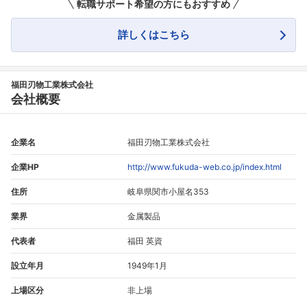
転職サポート希望の方にもおすすめ
詳しくはこちら
福田刃物工業株式会社
会社概要
企業名
福田刃物工業株式会社
企業HP
http://www.fukuda-web.co.jp/index.html
住所
岐阜県関市小屋名353
業界
金属製品
代表者
福田 英資
設立年月
1949年1月
上場区分
非上場