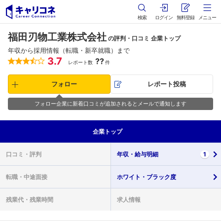
検索
ログイン
無料登録
メニュー
福田刃物工業株式会社
の評判・口コミ 企業トップ
年収から採用情報（転職・新卒就職）まで
3.7
??
レポート数
件
フォロー
レポート投稿
フォロー企業に新着口コミが追加されるとメールで通知します
企業
トップ
口コミ・
評判
年収・
給与明細
1
転職・
中途面接
ホワイト・
ブラック度
残業代・
残業時間
求人情報