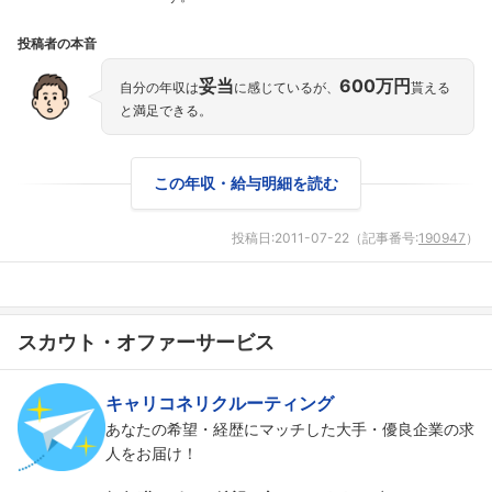
投稿者の本音
妥当
600万円
自分の年収は
に感じているが、
貰える
と満足できる。
この年収・給与明細を読む
投稿日:
2011-07-22
（記事番号:
190947
）
スカウト・オファーサービス
フォローしました
キャリコネリクルーティング
あなたの希望・経歴にマッチした大手・優良企業の求
こちらの企業もフォローしませんか？
人をお届け！