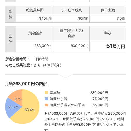
総残業時間
サービス残業
休日出勤
勤
務
40
0
0
月
時間
月
時間
月
日
賞与(ボーナス)
月給合計
年収
合計
合
計
516
363,000
800,000
万円
円
円
所定労働時間：
1日8時間
みなし残業制度：
あり（40時間分）
月給363,000円の内訳
基本給
230,000円
時間外手当
75,000円
時間外手当以外の手当
58,000円
月給363,000円の内訳として、基本給が230,000円
で63.4％、時間外手当が75,000円で20.7％、時間
外手当以外の手当が58,000円で16％となっていま
す。