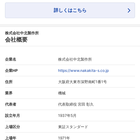
詳しくはこちら
株式会社中北製作所
会社概要
企業名
株式会社中北製作所
企業HP
https://www.nakakita-s.co.jp
住所
大阪府大東市深野南町1番1号
業界
機械
代表者
代表取締役 宮田 彰久
設立年月
1937年5月
上場区分
東証スタンダード
上場年
1971年