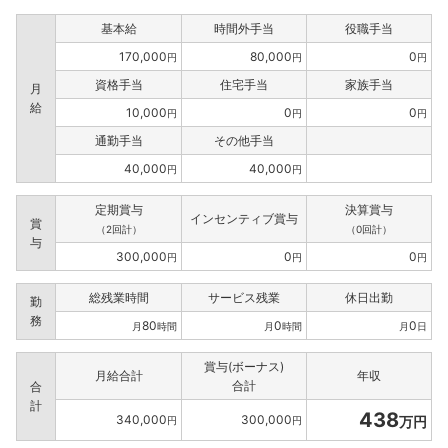
基本給
時間外手当
役職手当
170,000
80,000
0
円
円
円
資格手当
住宅手当
家族手当
月
給
10,000
0
0
円
円
円
通勤手当
その他手当
40,000
40,000
円
円
定期賞与
決算賞与
インセンティブ賞与
賞
（2回計）
（0回計）
与
300,000
0
0
円
円
円
総残業時間
サービス残業
休日出勤
勤
務
80
0
0
月
時間
月
時間
月
日
賞与(ボーナス)
月給合計
年収
合計
合
計
438
340,000
300,000
万円
円
円