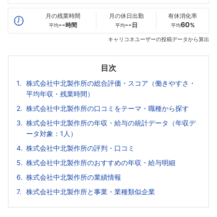
最高年収
438
--万
--万
万
月の残業時間
月の休日出勤
有休消化率
--
--
60
時間
日
%
平均
平均
平均
キャリコネユーザーの投稿データから算出
目次
株式会社中北製作所の総合評価・スコア（働きやすさ・
平均年収・残業時間）
株式会社中北製作所の口コミをテーマ・職種から探す
株式会社中北製作所の年収・給与の統計データ（年収デ
ータ対象：1人）
株式会社中北製作所の評判・口コミ
株式会社中北製作所のおすすめの年収・給与明細
株式会社中北製作所の業績情報
株式会社中北製作所と事業・業種類似企業