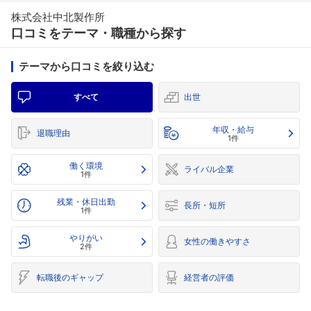
株式会社中北製作所
口コミをテーマ・職種から探す
テーマから口コミを絞り込む
すべて
出世
年収・給与
退職理由
1件
働く環境
ライバル企業
1件
残業・休日出勤
長所・短所
1件
やりがい
女性の働きやすさ
2件
転職後のギャップ
経営者の評価