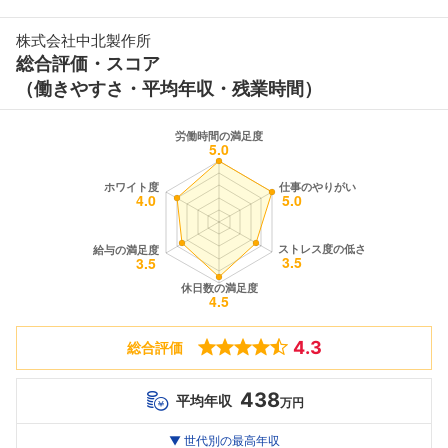
株式会社中北製作所
総合評価・スコア
（働きやすさ・平均年収・残業時間）
4.3
総合評価
438
平均年収
万円
世代別
20代
▼ 世代別の最高年収
30代
40代