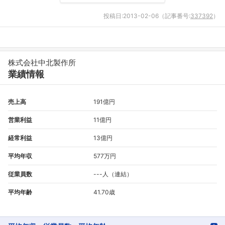
投稿日:
2013-02-06
（記事番号:
337392
）
株式会社中北製作所
業績情報
売上高
191億円
営業利益
11億円
経常利益
13億円
平均年収
577万円
従業員数
---人（連結）
平均年齢
41.70歳
フォローしました