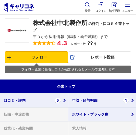
検索
ログイン
無料登録
メニュー
株式会社中北製作所
の評判・口コミ 企業トッ
プ
年収から採用情報（転職・新卒就職）まで
4.3
??
レポート数
件
フォロー
レポート投稿
フォロー企業に新着口コミが追加されるとメールで通知します
企業
トップ
口コミ・
評判
5
年収・
給与明細
1
転職・
中途面接
ホワイト・
ブラック度
残業代・
残業時間
求人情報