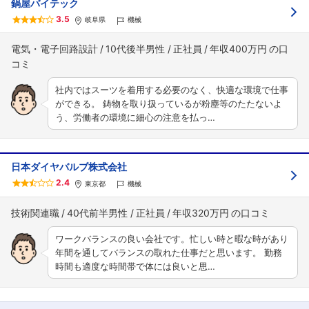
鍋屋バイテック
3.5
岐阜県
機械
電気・電子回路設計
10代後半男性
正社員
年収400万円
社内ではスーツを着用する必要のなく、快適な環境で仕事
ができる。 鋳物を取り扱っているが粉塵等のたたないよ
う、労働者の環境に細心の注意を払っ…
日本ダイヤバルブ株式会社
2.4
東京都
機械
技術関連職
40代前半男性
正社員
年収320万円
ワークバランスの良い会社です。忙しい時と暇な時があり
年間を通してバランスの取れた仕事だと思います。 勤務
時間も適度な時間帯で体には良いと思…