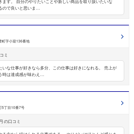
きます。 自分のやりたいことや新しい商品を取り扱いたいな
るので良いと思いま…
町字小迎136番地
たいな仕事が好きなら多分、この仕事は好きになれる。 売上が
う時は達成感が味わえ…
5丁目10番7号
円
やる方なら続けられる仕事である。 やりがいはほとんど感じま