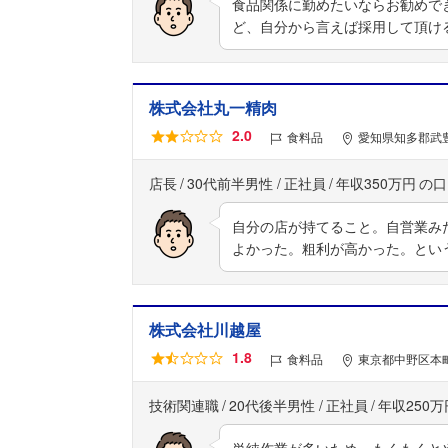
食品関係に勤めたいならお勧めで
ど、自分から言えば採用して頂け
株式会社丸一精肉
2.0
食料品
愛知県知多郡武豊
店長
30代前半男性
正社員
年収350万円
自分の店が持てること。自営業み
よかった。粗利が高かった。とい
株式会社川越屋
1.8
食料品
東京都中野区本町
技術関連職
20代後半男性
正社員
年収250万
単純作業が多いため、もくもくと