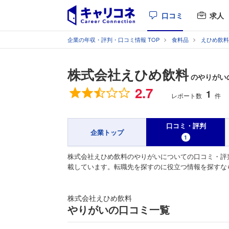
口コミ
求人
企業の年収・評判・口コミ情報 TOP
食料品
えひめ飲料
株式会社えひめ飲料
のやりがい
総合評価
2.7
1
レポート数
件
口コミ・評判
企業トップ
1
株式会社えひめ飲料のやりがいについての口コミ・評
載しています。転職先を探すのに役立つ情報を探すな
株式会社えひめ飲料
やりがいの口コミ一覧