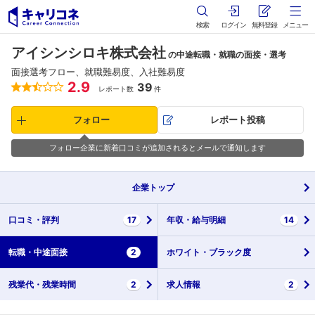
検索
ログイン
無料登録
メニュー
アイシンシロキ株式会社
の中途転職・就職の面接・選考
面接選考フロー、就職難易度、入社難易度
2.9
39
レポート数
件
フォロー
レポート投稿
フォロー企業に新着口コミが追加されるとメールで通知します
企業
トップ
口コミ・
評判
17
年収・
給与明細
14
転職・
中途面接
2
ホワイト・
ブラック度
残業代・
残業時間
2
求人情報
2