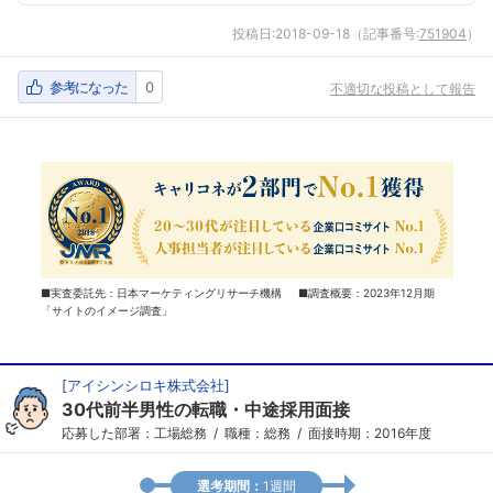
投稿日:
2018-09-18
（記事番号:
751904
）
参考になった
0
不適切な投稿として報告
■実査委託先：日本マーケティングリサーチ機構 ■調査概要：2023年12月期
「サイトのイメージ調査」
[
アイシンシロキ株式会社
]
30代前半男性の転職・中途採用面接
応募した部署：工場総務
職種：総務
面接時期：2016年度
選考期間：
1週間