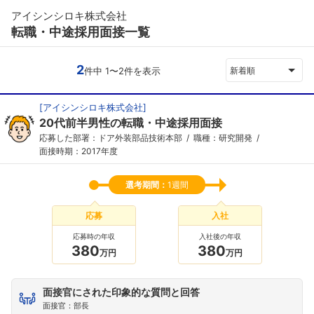
アイシンシロキ株式会社
転職・中途採用面接一覧
2
件中 1〜2件を表示
新着順
[
アイシンシロキ株式会社
]
20代前半男性の転職・中途採用面接
応募した部署：ドア外装部品技術本部
職種：研究開発
面接時期：2017年度
選考期間：
1週間
応募
入社
応募時の年収
入社後の年収
380
380
万円
万円
面接官にされた印象的な質問と回答
面接官：部長