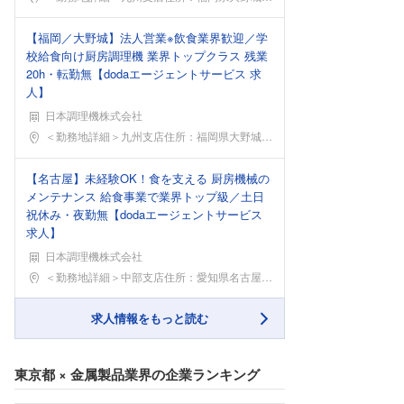
【福岡／大野城】法人営業※飲食業界歓迎／学
校給食向け厨房調理機 業界トップクラス 残業
20h・転勤無【dodaエージェントサービス 求
人】
日本調理機株式会社
勤務地
＜勤務地詳細＞九州支店住所：福岡県大野城市瓦田4-
【名古屋】未経験OK！食を支える 厨房機械の
メンテナンス 給食事業で業界トップ級／土日
祝休み・夜勤無【dodaエージェントサービス
求人】
日本調理機株式会社
勤務地
＜勤務地詳細＞中部支店住所：愛知県名古屋市名東区野
求人情報をもっと読む
東京都
×
金属製品業界
の企業ランキング