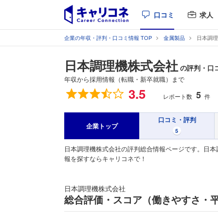
口コミ
求人
企業の年収・評判・口コミ情報 TOP
金属製品
日本調理
日本調理機株式会社
の評判・口
年収から採用情報（転職・新卒就職）まで
総合評価
3.5
5
レポート数
件
口コミ・評判
企業トップ
5
日本調理機株式会社の評判総合情報ページです。日本
報を探すならキャリコネで！
日本調理機株式会社
総合評価・スコア（働きやすさ・