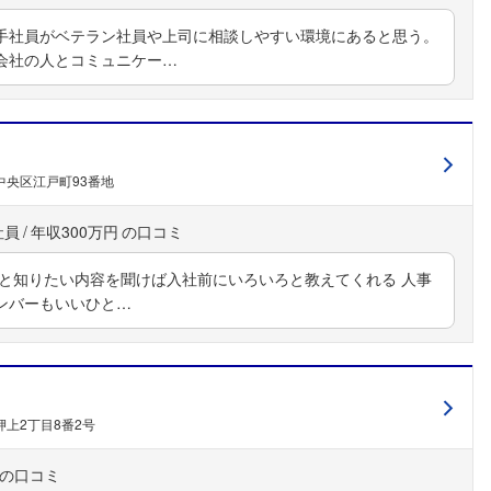
手社員がベテラン社員や上司に相談しやすい環境にあると思う。
会社の人とコミュニケー…
中央区江戸町93番地
社員
年収300万円
んと知りたい内容を聞けば入社前にいろいろと教えてくれる 人事
フォローしました
ンバーもいいひと…
こちらの企業もフォローしませんか？
上2丁目8番2号