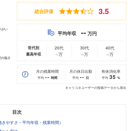
3.5
総合評価
--
平均年収
万円
世代別
20代
30代
40代
最高年収
--万
--万
--万
月の残業時間
月の休日出勤
有休消化率
--
--
35
平均
平均
平均
時間
日
%
キャリコネユーザーの投稿データから算出
目次
働きやすさ・平均年収・残業時間）