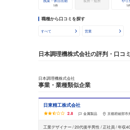
残業・休日出勤
長所・短所
やり
1件
1
職種から口コミを探す
すべて
営業
日本調理機株式会社の評判・口コ
日本調理機株式会社
事業・業種類似企業
日東精工株式会社
2.8
金属製品
京都府綾部市
工業デザイナー
20代後半男性
正社員
年収4