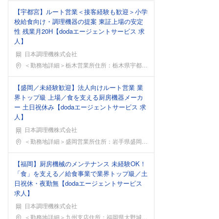
【宇都宮】ルート営業＜接客経験も歓迎＞小学
校給食向け・調理機器の提案 東証上場の安定
性 残業月20H【dodaエージェントサービス 求
人】
日本調理機株式会社
勤務地
＜勤務地詳細＞栃木営業所住所：栃木県宇都宮市江曽島
【盛岡／未経験歓迎】法人向けルート営業 業
界トップ級 上場／食を支える厨房機器メーカ
ー 土日祝休み【dodaエージェントサービス 求
人】
日本調理機株式会社
勤務地
＜勤務地詳細＞盛岡営業所住所：岩手県盛岡市みたけ5
【福岡】厨房機械のメンテナンス 未経験OK！
「食」を支える／給食事業で業界トップ級／土
日祝休・夜勤無【dodaエージェントサービス
求人】
日本調理機株式会社
勤務地
＜勤務地詳細＞九州支店住所：福岡県大野城市瓦田4-