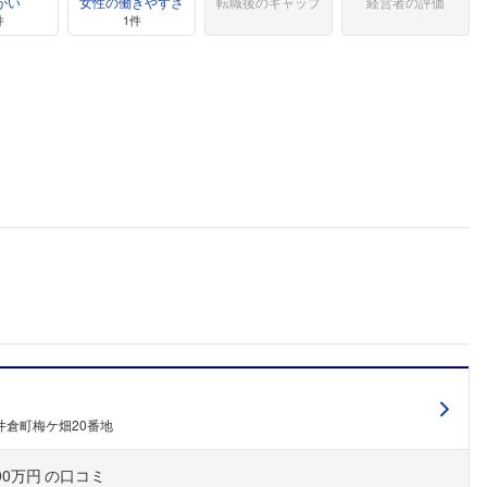
がい
女性の働きやすさ
転職後のギャップ
経営者の評価
件
1件
ミ
井倉町梅ケ畑20番地
00万円