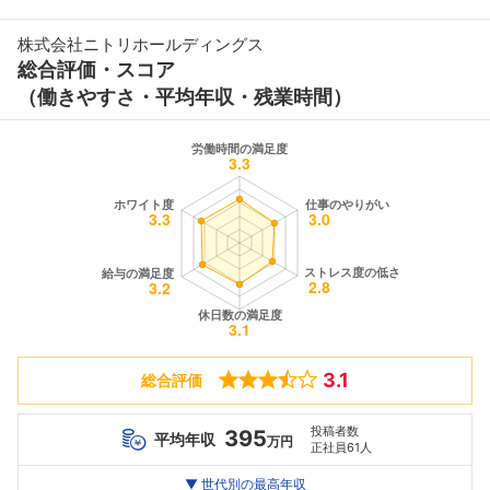
株式会社ニトリホールディングス
総合評価・スコア
（働きやすさ・平均年収・残業時間）
3.1
総合評価
投稿者数
395
平均年収
万円
正社員61人
世代別
20代
▼ 世代別の最高年収
30代
40代