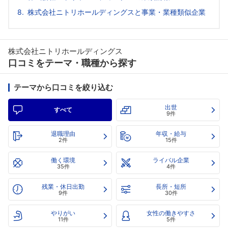
株式会社ニトリホールディングスと事業・業種類似企業
株式会社ニトリホールディングス
口コミをテーマ・職種から探す
テーマから口コミを絞り込む
出世
すべて
9件
退職理由
年収・給与
2件
15件
働く環境
ライバル企業
35件
4件
残業・休日出勤
長所・短所
9件
30件
やりがい
女性の働きやすさ
11件
5件