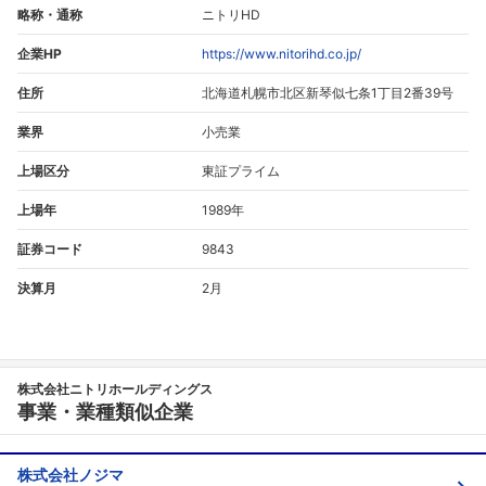
略称・通称
ニトリHD
企業HP
https://www.nitorihd.co.jp/
住所
北海道札幌市北区新琴似七条1丁目2番39号
業界
小売業
上場区分
東証プライム
上場年
1989年
証券コード
9843
決算月
2月
株式会社ニトリホールディングス
事業・業種類似企業
株式会社ノジマ