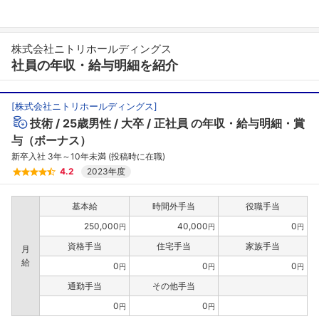
株式会社ニトリホールディングス
社員の年収・給与明細を紹介
[
株式会社ニトリホールディングス
]
技術
25歳男性
大卒
正社員
の年収・給与明細・賞
与（ボーナス）
新卒入社 3年～10年未満 (投稿時に在職)
4.2
2023年度
基本給
時間外手当
役職手当
250,000
40,000
0
円
円
円
資格手当
住宅手当
家族手当
月
給
0
0
0
円
円
円
通勤手当
その他手当
0
0
円
円