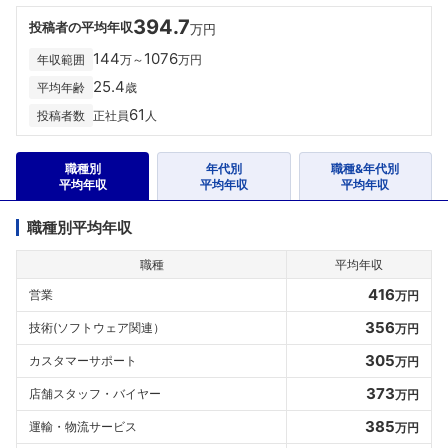
394.7
投稿者の平均年収
万円
144
1076
年収範囲
万～
万円
25.4
平均年齢
歳
61
投稿者数
正社員
人
職種別
年代別
職種&年代別
平均年収
平均年収
平均年収
職種別平均年収
職種
平均年収
416
営業
万円
356
技術(ソフトウェア関連）
万円
305
カスタマーサポート
万円
373
店舗スタッフ・バイヤー
万円
385
運輸・物流サービス
万円