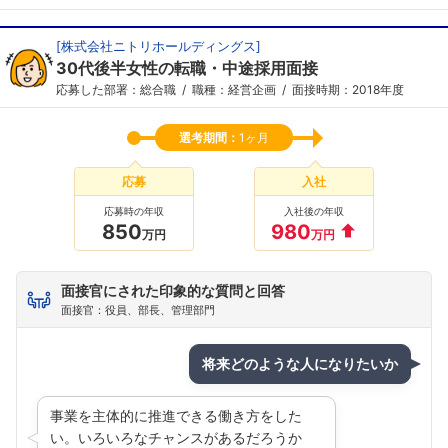
[
株式会社ニトリホールディングス
]
30代後半女性の転職・中途採用面接
応募した部署：総合職
職種：経営企画
面接時期：2018年度
選考期間：
1ヶ月
応募
入社
応募時の年収
入社後の年収
850
980
万円
万円
面接官にされた印象的な質問と回答
フォローしました
面接官：役員、部長、管理部門
こちらの企業もフォローしませんか？
将来どのような人になりたいか
事業を主体的に推進できる働き方をした
い。いろいろなチャンスがあるだろうか