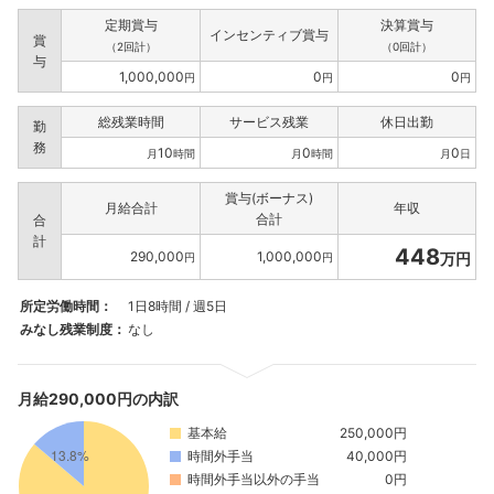
定期賞与
決算賞与
インセンティブ賞与
賞
（2回計）
（0回計）
与
1,000,000
0
0
円
円
円
総残業時間
サービス残業
休日出勤
勤
務
10
0
0
月
時間
月
時間
月
日
賞与(ボーナス)
月給合計
年収
合計
合
計
448
290,000
1,000,000
万円
円
円
所定労働時間：
1日8時間 / 週5日
みなし残業制度：
なし
月給290,000円の内訳
基本給
250,000円
時間外手当
40,000円
時間外手当以外の手当
0円