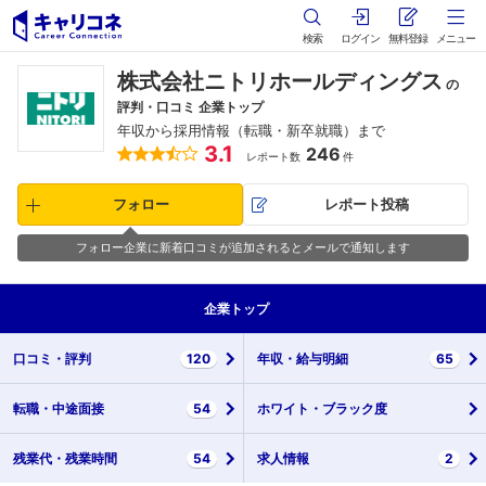
検索
ログイン
無料登録
メニュー
株式会社ニトリホールディングス
の
評判・口コミ 企業トップ
年収から採用情報（転職・新卒就職）まで
3.1
246
レポート数
件
フォロー
レポート投稿
フォロー企業に新着口コミが追加されるとメールで通知します
企業
トップ
口コミ・
評判
120
年収・
給与明細
65
転職・
中途面接
54
ホワイト・
ブラック度
残業代・
残業時間
54
求人情報
2