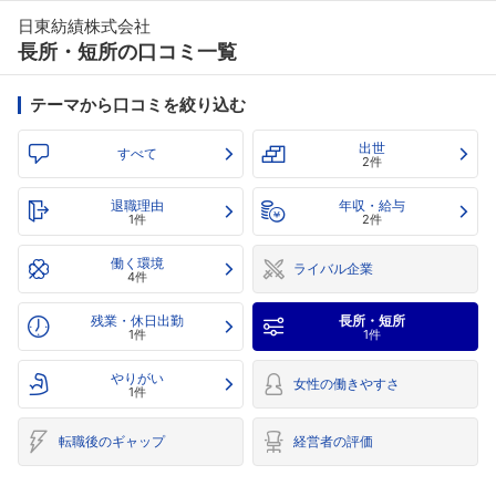
日東紡績株式会社
長所・短所の口コミ一覧
テーマから口コミを絞り込む
出世
すべて
2件
退職理由
年収・給与
1件
2件
働く環境
ライバル企業
4件
残業・休日出勤
長所・短所
1件
1件
やりがい
女性の働きやすさ
1件
転職後のギャップ
経営者の評価