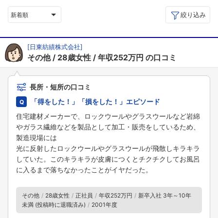
絞り込み
新着順
[
日東紡績株式会社
]
その他
28歳女性
年収252万円
の口コミ
長所・短所の口コミ
「得をした！」「損をした！」エピソード
住宅建材メーカーで、ロックウールやグラスウールなど岩綿
やガラス繊維などを製品として加工・販売をしているため、
製造現場には
光に反射したロックウールやグラスウールが飛散しキラキラ
していた。このキラキラが皮膚につくとチクチクしてお風呂
に入るまで落ちなかったことがイヤだった。
その他
28歳女性
正社員
年収252万円
新卒入社 3年～10年
未満 (投稿時に退職済み)
2001年度