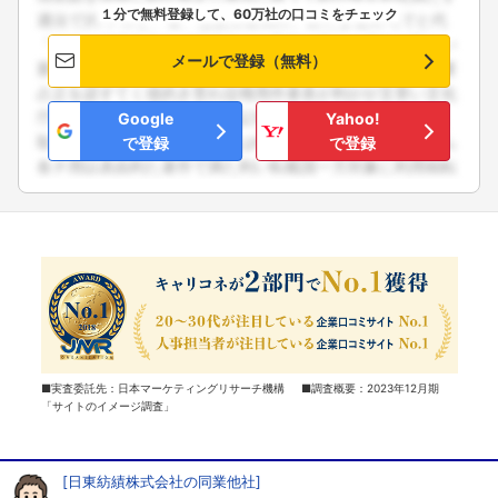
１分で無料登録して、60万社の口コミをチェック
メールで登録（無料）
Google
Yahoo!
で登録
で登録
■実査委託先：日本マーケティングリサーチ機構 ■調査概要：2023年12月期
「サイトのイメージ調査」
[日東紡績株式会社の同業他社]