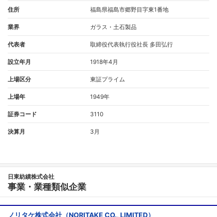
住所
福島県福島市郷野目字東1番地
業界
ガラス・土石製品
代表者
取締役代表執行役社長 多田弘行
設立年月
1918年4月
上場区分
東証プライム
上場年
1949年
証券コード
3110
決算月
3月
日東紡績株式会社
事業・業種類似企業
ノリタケ株式会社（NORITAKE CO., LIMITED）