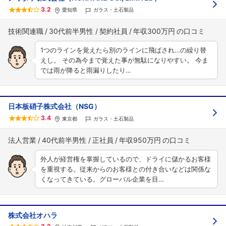
3.2
愛知県
ガラス・土石製品
技術関連職
30代前半男性
契約社員
年収300万円
1つのラインを覚えたら別のラインに飛ばされ…の繰り替
えし。 その為今まで覚えた事が無駄になりやすい。 今ま
では雨が降ると雨漏りしたり…
日本板硝子株式会社（NSG）
3.4
東京都
ガラス・土石製品
法人営業
40代前半男性
正社員
年収950万円
外人が経営権を掌握しているので、ドライに儲かるお客様
を重視する。従来からのお客様との付き合いなどは関係な
くなってきている。グローバル企業を目…
株式会社オハラ