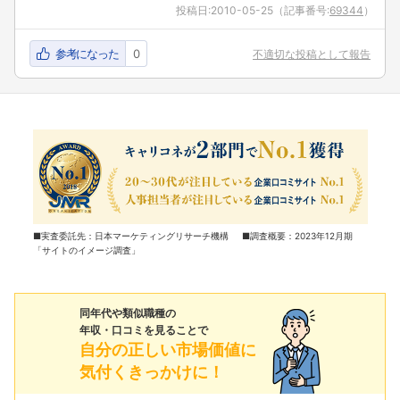
投稿日:
2010-05-25
（記事番号:
69344
）
参考になった
0
不適切な投稿として報告
■実査委託先：日本マーケティングリサーチ機構 ■調査概要：2023年12月期
「サイトのイメージ調査」
同年代や類似職種の
年収・口コミを見ることで
自分の正しい市場価値に
気付くきっかけに！