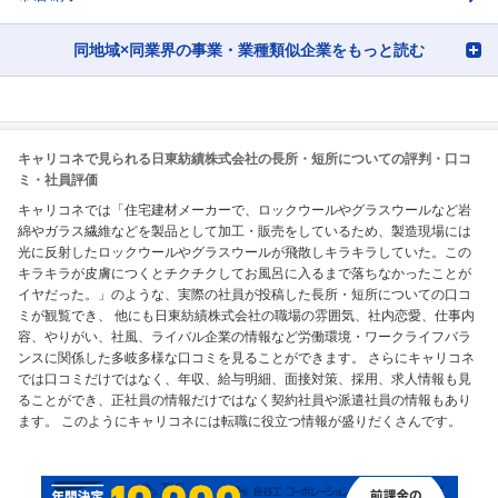
同地域×同業界の事業・業種類似企業をもっと読む
キャリコネで見られる日東紡績株式会社の長所・短所についての評判・口コ
ミ・社員評価
キャリコネでは「住宅建材メーカーで、ロックウールやグラスウールなど岩
綿やガラス繊維などを製品として加工・販売をしているため、製造現場には
光に反射したロックウールやグラスウールが飛散しキラキラしていた。この
キラキラが皮膚につくとチクチクしてお風呂に入るまで落ちなかったことが
イヤだった。」のような、実際の社員が投稿した長所・短所についての口コ
ミが観覧でき、 他にも日東紡績株式会社の職場の雰囲気、社内恋愛、仕事内
容、やりがい、社風、ライバル企業の情報など労働環境・ワークライフバラ
ンスに関係した多岐多様な口コミを見ることができます。 さらにキャリコネ
では口コミだけではなく、年収、給与明細、面接対策、採用、求人情報も見
ることができ、正社員の情報だけではなく契約社員や派遣社員の情報もあり
ます。 このようにキャリコネには転職に役立つ情報が盛りだくさんです。