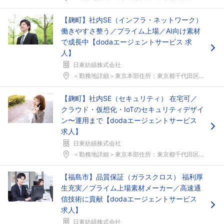
【麹町】社内SE（インフラ・ネットワーク）
働きやすさ整う／プライム上場／AI向け素材
で成長中【dodaエージェントサービス 求
人】
日東紡績株式会社
＜勤務地詳細＞東京本部住所：東京都千代田区麹町2&...
【麹町】社内SE（セキュリティ） 在宅可／
フォローしました
クラウド・仮想化・IoTのセキュリティデザイ
こちらの企業もフォローしませんか？
ン〜運用まで【dodaエージェントサービス
求人】
日東紡績株式会社
＜勤務地詳細＞東京本部住所：東京都千代田区麹町2&...
【福島市】品質保証（ガラスクロス） 福利厚
生充実／プライム上場素材メーカー／高速通
信技術に貢献【dodaエージェントサービス
求人】
日東紡績株式会社