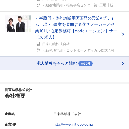
＜勤務地詳細＞福島事業センター第2工場【新幹線福島...
＜半蔵門＞体外診断用医薬品の営業※プライ
ム上場・5事業を展開する化学メーカー／残
業10H／在宅勤務可【dodaエージェントサー
ビス 求人】
日東紡績株式会社
＜勤務地詳細＞ニットボーメディカル株式会社 東京本...
求人情報をもっと読む
全30件
日東紡績株式会社
会社概要
企業名
日東紡績株式会社
企業HP
http://www.nittobo.co.jp/