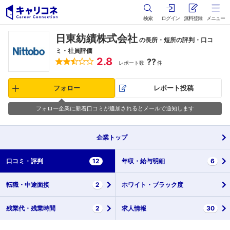
検索
ログイン
無料登録
メニュー
日東紡績株式会社
の長所・短所の評判・口コ
ミ・社員評価
2.8
??
レポート数
件
フォロー
レポート投稿
フォロー企業に新着口コミが追加されるとメールで通知します
企業
トップ
口コミ・
評判
12
年収・
給与明細
6
転職・
中途面接
2
ホワイト・
ブラック度
残業代・
残業時間
2
求人情報
30