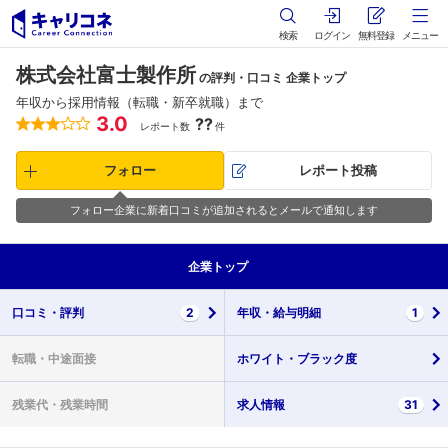
検索
ログイン
無料登録
メニュー
株式会社富士製作所
の評判・口コミ 企業トップ
年収から採用情報（転職・新卒就職）まで
3.0
??
レポート数
件
フォロー
レポート投稿
フォロー企業に新着口コミが追加されるとメールで通知します
企業
トップ
口コミ・
評判
2
年収・
給与明細
1
転職・
中途面接
ホワイト・
ブラック度
残業代・
残業時間
求人情報
31