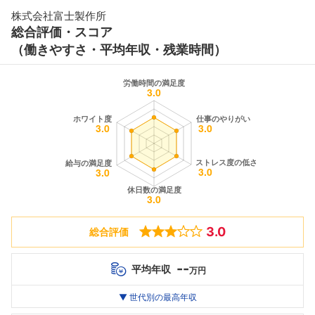
株式会社富士製作所
総合評価・スコア
（働きやすさ・平均年収・残業時間）
3.0
総合評価
--
平均年収
万円
世代別
20代
▼ 世代別の最高年収
30代
40代
最高年収
--万
447
--万
万