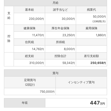
月給
基本給
諸手当など
残業代
支
50,000
円
給
230,000
30,000
円
円
(20時間/月)
健康保険
厚生年金保険
雇用保険
11,470
23,250
1,860
円
円
円
控
除
住民税
所得税
14,762
8,000
円
円
総支給
控除合計
差引支給額
310,000
59,342
250,658
円
円
円
賞与
定期賞与
インセンティブ賞与
(2回計)
750,000
円
447
年収
万円