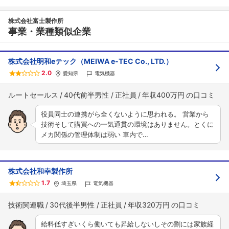
株式会社富士製作所
事業・業種類似企業
株式会社明和eテック（MEIWA e-TEC Co., LTD.）
2.0
愛知県
電気機器
ルートセールス
40代前半男性
正社員
年収400万円
役員同士の連携がら全くないように思われる。 営業から
技術そして購買への一気通貫の環境はありません。とくに
メカ関係の管理体制は弱い 車内で…
株式会社和幸製作所
1.7
埼玉県
電気機器
技術関連職
30代後半男性
正社員
年収320万円
給料低すぎいくら働いても昇給しないしその割には家族経