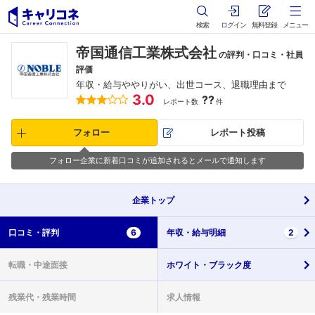
検索
ログイン
無料登録
メニュー
帝国通信工業株式会社
の評判・口コミ・社員
評価
年収・給与ややりがい、出世コース、退職理由まで
3.0
??
レポート数
件
フォロー
レポート投稿
フォロー企業に新着口コミが追加されるとメールで通知します
企業
トップ
口コミ・
評判
6
年収・
給与明細
2
転職・
中途面接
ホワイト・
ブラック度
残業代・
残業時間
求人情報