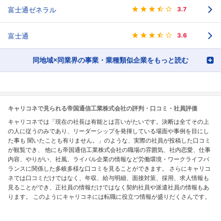
富士通ゼネラル
3.7
富士通
3.6
同地域×同業界の事業・業種類似企業をもっと読む
キャリコネで見られる帝国通信工業株式会社の評判・口コミ・社員評価
キャリコネでは「現在の社長は有能とは言いがたいです。決断は全てその上
の人に従うのみであり、リーダーシップを発揮している場面や事例を目にし
た事も 聞いたことも有りません。」のような、実際の社員が投稿した口コミ
が観覧でき、 他にも帝国通信工業株式会社の職場の雰囲気、社内恋愛、仕事
内容、やりがい、社風、ライバル企業の情報など労働環境・ワークライフバ
ランスに関係した多岐多様な口コミを見ることができます。 さらにキャリコ
ネでは口コミだけではなく、年収、給与明細、面接対策、採用、求人情報も
見ることができ、正社員の情報だけではなく契約社員や派遣社員の情報もあ
ります。 このようにキャリコネには転職に役立つ情報が盛りだくさんです。