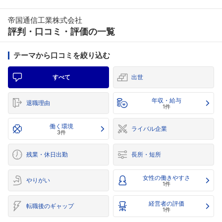
帝国通信工業株式会社
評判・口コミ・評価の一覧
テーマから口コミを絞り込む
すべて
出世
年収・給与
退職理由
1件
働く環境
ライバル企業
3件
残業・休日出勤
長所・短所
女性の働きやすさ
やりがい
1件
経営者の評価
転職後のギャップ
1件