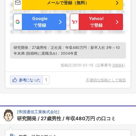
メールで登録（無料）
Google
Yahoo!
で登録
で登録
研究開発
27歳男性
正社員
年収480万円
新卒入社 3年～10
年未満 (投稿時に退職済み)
2004年度
フォローしました
投稿日:
2010-01-15
（記事番号:
39564
）
こちらの企業もフォローしませんか？
参考になった
1
不適切な投稿として報告
[
帝国通信工業株式会社
]
研究開発
27歳男性
年収480万円
の口コミ