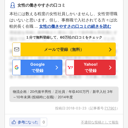
女性の働きやすさの口コミ
本社には数える程度の女性社員しかいませんし、女性管理職
はいないと思います。但し、事務職で入社されてる方々は比
較的長く在職 ...
女性の働きやすさの口コミの続きを読む
１分で無料登録して、60万社の口コミをチェック
メールで登録（無料）
Google
Yahoo!
で登録
で登録
物流企画
20代後半男性
正社員
年収400万円
新卒入社 3年
～10年未満 (投稿時に在職)
2014年度
投稿日:
2018-03-23
（記事番号:
717901
）
参考になった
0
不適切な投稿として報告