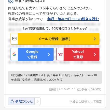
年収・給与の口コミ
同期入社でも大体３０前半くらいまでは差がつかない。
残業代の有無によって年収がずいぶん異なる。
営業は残業が無いので ...
年収・給与の口コミの続きを読む
１分で無料登録して、60万社の口コミをチェック
メールで登録（無料）
Google
Yahoo!
で登録
で登録
研究開発
27歳男性
正社員
年収480万円
新卒入社 3年～10
年未満 (投稿時に退職済み)
2004年度
投稿日:
2010-01-15
（記事番号:
39563
）
参考になった
0
不適切な投稿として報告