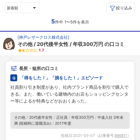
絞り込み
新着順
5
件中 1〜5件を表示
[
神戸レザークロス株式会社
]
その他
20代後半女性
年収300万円
の口コミ
1.7
長所・短所の口コミ
「得をした！」「損をした！」エピソード
社員割り引き制度があり、社内ブランド商品を割引で購入で
きる。また、働いている建物内のお店もショッピングセンタ
ー等によるが特典などがおおくあった。
その他
20代後半女性
正社員
年収300万円
中途入社 3年未
満 (投稿時に退職済み)
2017年度
投稿日:
2021-05-07
（記事番号:
866811
）