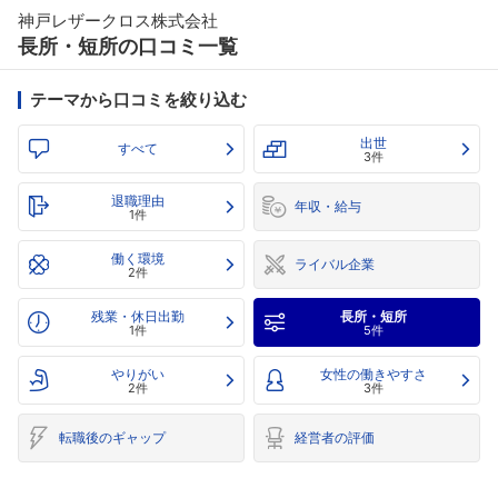
神戸レザークロス株式会社
長所・短所の口コミ一覧
テーマから口コミを絞り込む
出世
すべて
3件
退職理由
年収・給与
1件
働く環境
ライバル企業
2件
残業・休日出勤
長所・短所
1件
5件
やりがい
女性の働きやすさ
2件
3件
転職後のギャップ
経営者の評価