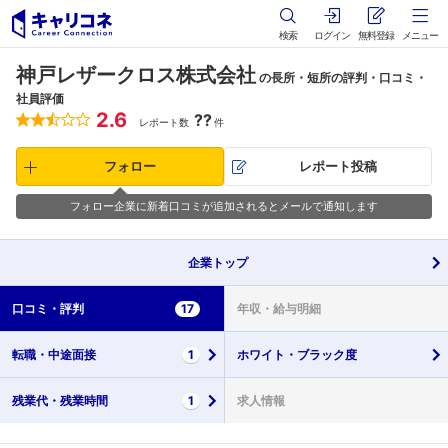
検索
ログイン
無料登録
メニュー
神戸レザークロス株式会社
の長所・短所の評判・口コミ・
社員評価
2.6
??
レポート数
件
フォロー
レポート投稿
フォロー企業に新着口コミが追加されるとメールで通知します
企業
トップ
口コミ・
評判
17
年収・
給与明細
転職・
中途面接
1
ホワイト・
ブラック度
残業代・
残業時間
1
求人情報