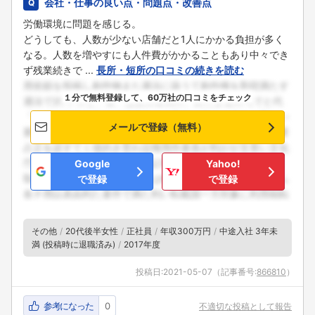
会社・仕事の良い点・問題点・改善点
労働環境に問題を感じる。
どうしても、人数が少ない店舗だと1人にかかる負担が多く
なる。人数を増やすにも人件費がかかることもあり中々でき
ず残業続きで ...
長所・短所の口コミの続きを読む
１分で無料登録して、60万社の口コミをチェック
メールで登録（無料）
Google
Yahoo!
で登録
で登録
その他
20代後半女性
正社員
年収300万円
中途入社 3年未
満 (投稿時に退職済み)
2017年度
投稿日:
2021-05-07
（記事番号:
866810
）
参考になった
0
不適切な投稿として報告