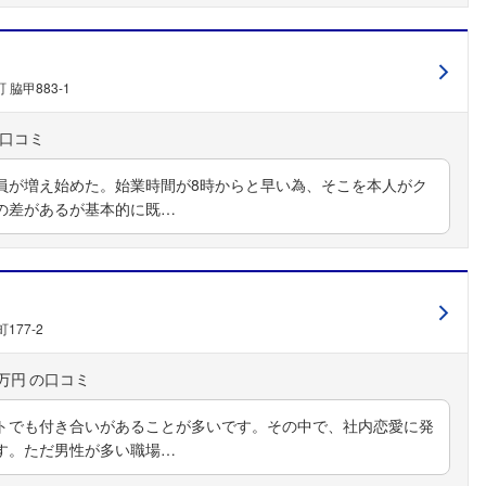
脇甲883-1
員が増え始めた。始業時間が8時からと早い為、そこを本人がク
の差があるが基本的に既…
77-2
フォローしました
0万円
トでも付き合いがあることが多いです。その中で、社内恋愛に発
こちらの企業もフォローしませんか？
す。ただ男性が多い職場…