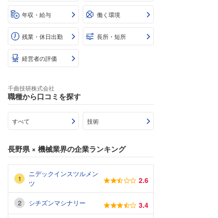
年収・給与
働く環境
残業・休日出勤
長所・短所
経営者の評価
千曲技研株式会社
職種から口コミを探す
すべて
技術
長野県
×
機械業界
の企業ランキング
ニデックインスツルメン
2.6
ツ
シチズンマシナリー
3.4