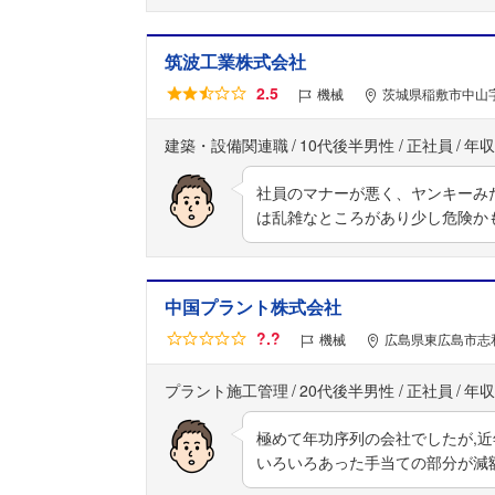
筑波工業株式会社
2.5
機械
茨城県稲敷市中山字
建築・設備関連職
10代後半男性
正社員
年収
社員のマナーが悪く、ヤンキーみ
は乱雑なところがあり少し危険か
中国プラント株式会社
?.?
機械
広島県東広島市志和町
プラント施工管理
20代後半男性
正社員
年収
極めて年功序列の会社でしたが,
いろいろあった手当ての部分が減