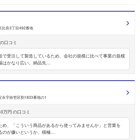
比良3丁目492番地
括で受注して製造しているため、会社の規模に比べて事業の規模
幅はかなり広い。納品先…
永字拾壱区割1833番地の1
40万円
ため、「こういう商品があるから使ってみませんか」と営業を
るのが嫌いというか、積極…