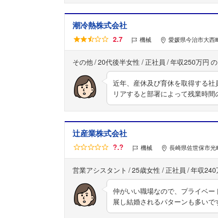
潮冷熱株式会社
2.7
機械
愛媛県今治市大西町 
その他
20代後半女性
正社員
年収250万円
近年、産休及び育休を取得する社
リアすると部署によって残業時間
辻産業株式会社
?.?
機械
長崎県佐世保市光町1
営業アシスタント
25歳女性
正社員
年収24
仲がいい職場なので、プライベー
展し結婚されるパターンも多いで