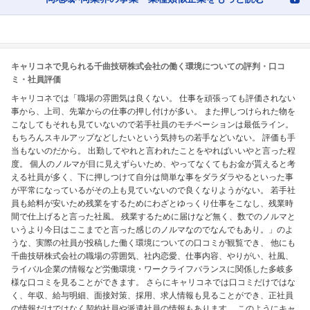
キャリコネで見られる千曲技研株式会社の働く環境についての評判・口コ
ミ・社員評価
キャリコネでは「職場の雰囲気は良くない。 仕事を頑張っても評価されない
事から、上司、先輩からの仕事の押し付けが多い。 また押しつけられた物を
こなしてもそれも見ていないので若手社員のモチベーションは最低ライン。
もちろんスキルアップなどしたいという気持ちの若手などいない。 評価も手
当もないのだから。 出勤してやれと言われたことをやればいいやと言った程
度。 個人のノルマが目に見えずらいため、やってなくてもお金が貰えると考
える社員が多く、下に押しつけて自分は簡単な事をダラダラやるといった事
が平常になっているがその上も見ていないので良くなりようがない。 若手社
員も給料が安いため残業をするためにわざとゆっくり仕事をこなし、残業時
間で仕上げると言った社風。 残業するために届けなど無く、数でのノルマと
いうより今日はここまでと言った感じのノルマなのでなんでもあり。」のよ
うな、実際の社員が投稿した働く環境についての口コミが観覧でき、 他にも
千曲技研株式会社の職場の雰囲気、社内恋愛、仕事内容、やりがい、社風、
ライバル企業の情報など労働環境・ワークライフバランスに関係した多岐多
様な口コミを見ることができます。 さらにキャリコネでは口コミだけではな
く、年収、給与明細、面接対策、採用、求人情報も見ることができ、正社員
の情報だけではなく契約社員や派遣社員の情報もあります。 このようにキャ