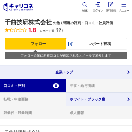
検索
ログイン
無料登録
メニュー
千曲技研株式会社
の働く環境の評判・口コミ・社員評価
1.8
??
レポート数
件
フォロー
レポート投稿
フォロー企業に新着口コミが追加されるとメールで通知します
企業
トップ
口コミ・
評判
6
年収・
給与明細
転職・
中途面接
ホワイト・
ブラック度
残業代・
残業時間
求人情報