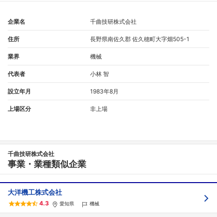
企業名
千曲技研株式会社
住所
長野県南佐久郡 佐久穂町大字畑505-1
業界
機械
代表者
小林 智
設立年月
1983年8月
上場区分
非上場
千曲技研株式会社
事業・業種類似企業
大洋機工株式会社
4.3
愛知県
機械