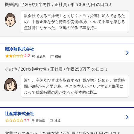
機械設計
20代後半男性
正社員
年収300万円
親会社である三洋機工と同じくトヨタ労連に加入できるた
め、中傷企業ながら待遇や労働環境について不満を感じる
点は特になかった。立地の関係で車を持…
潮冷熱株式会社
2.7
愛媛県
機械
その他
20代後半女性
正社員
年収250万円
近年、産休及び育休を取得する社員が増え始めた。始業時
間が8時からと早い為、そこを本人がクリアすると部署に
よって残業時間の差があるが基本的に既…
辻産業株式会社
?.?
長崎県
機械
営業アシスタント
25歳女性
正社員
年収240万円