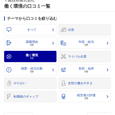
千曲技研株式会社
働く環境の口コミ一覧
テーマから口コミを絞り込む
すべて
出世
退職理由
年収・給与
1件
1件
働く環境
ライバル企業
1件
残業・休日出勤
長所・短所
1件
1件
やりがい
女性の働きやすさ
経営者の評価
転職後のギャップ
1件