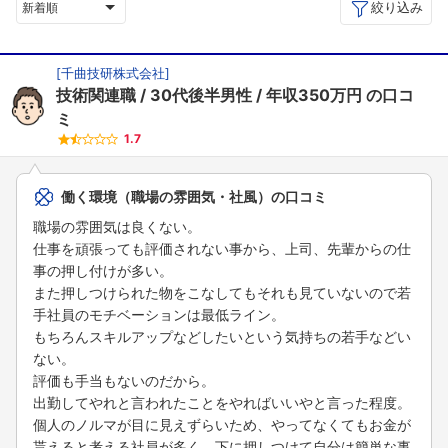
絞り込み
新着順
[
千曲技研株式会社
]
技術関連職
30代後半男性
年収350万円
の口コ
ミ
1.7
働く環境（職場の雰囲気・社風）の口コミ
職場の雰囲気は良くない。
仕事を頑張っても評価されない事から、上司、先輩からの仕
事の押し付けが多い。
また押しつけられた物をこなしてもそれも見ていないので若
手社員のモチベーションは最低ライン。
もちろんスキルアップなどしたいという気持ちの若手などい
ない。
評価も手当もないのだから。
出勤してやれと言われたことをやればいいやと言った程度。
個人のノルマが目に見えずらいため、やってなくてもお金が
貰えると考える社員が多く、下に押しつけて自分は簡単な事