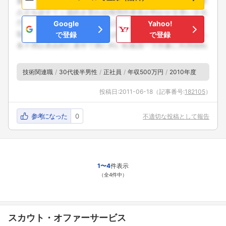
Google
Yahoo!
で登録
で登録
技術関連職
30代後半男性
正社員
年収500万円
2010年度
投稿日:
2011-06-18
（記事番号:
182105
）
参考になった
0
不適切な投稿として報告
1〜4
件表示
（全4件中）
スカウト・オファーサービス