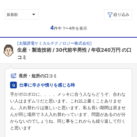
絞り込み
新着順
4
件中 1〜4件を表示
[
太陽誘電ケミカルテクノロジー株式会社
]
生産・製造技術
30代前半男性
年収240万円
の口
コミ
長所・短所の口コミ
仕事に辛さや憤りを感じる時
手がボロボロに、、、、メッキに合う人ならどうぞ、合わな
い人はまずムリだと思います。これ以上書くことありませ
ん。入れ替わりは激しいと思います。私も長い期間は居ませ
んが同じ場所で３人入れ替わっています、問題があるのが分
からないのでしょうね、同じ事をこれからも繰り返して行く
と思います