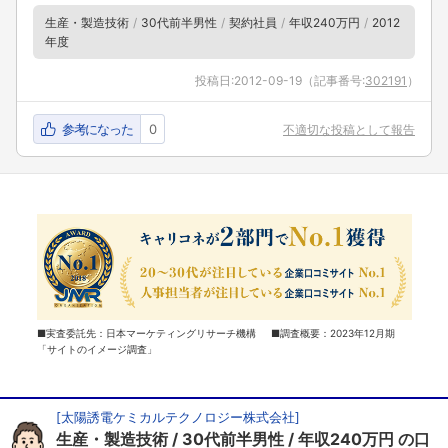
生産・製造技術
30代前半男性
契約社員
年収240万円
2012
年度
投稿日:
2012-09-19
（記事番号:
302191
）
参考になった
0
不適切な投稿として報告
■実査委託先：日本マーケティングリサーチ機構 ■調査概要：2023年12月期
「サイトのイメージ調査」
[
太陽誘電ケミカルテクノロジー株式会社
]
生産・製造技術
30代前半男性
年収240万円
の口