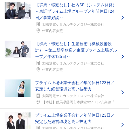
【群馬：転勤なし】社内SE（システム開発）
～東証プライム上場グループ／年間休日124
日／事業好調～
太陽誘電ケミカルテクノロジー株式会社
仕事内容参照
【群馬：転勤なし】生産技術（機械設備設
計） ～第二新卒歓迎／東証プライム上場グル
ープ／年休125日～
太陽誘電ケミカルテクノロジー株式会社
仕事内容参照
プライム上場企業子会社／年間休日123日／
安定した経営環境と高い技術力
太陽誘電ケミカルテクノロジー株式会社
【本社】群馬県藤岡市本動堂927-1JR八高線「群...
プライム上場企業子会社／年間休日123日／
安定した経営環境と高い技術力
太陽誘電ケミカルテクノロジー株式会社