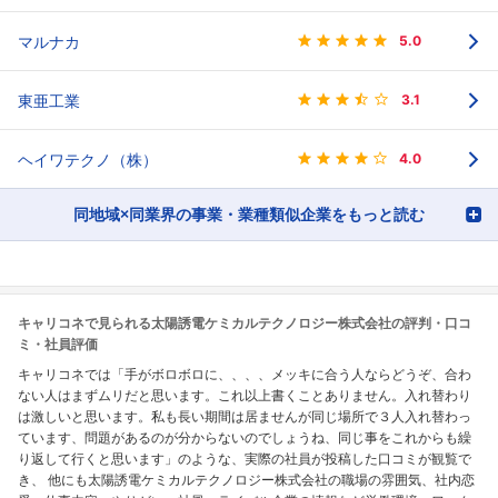
マルナカ
5.0
東亜工業
3.1
ヘイワテクノ（株）
4.0
同地域×同業界の事業・業種類似企業をもっと読む
キャリコネで見られる太陽誘電ケミカルテクノロジー株式会社の評判・口コ
ミ・社員評価
キャリコネでは「手がボロボロに、、、、メッキに合う人ならどうぞ、合わ
ない人はまずムリだと思います。これ以上書くことありません。入れ替わり
は激しいと思います。私も長い期間は居ませんが同じ場所で３人入れ替わっ
ています、問題があるのが分からないのでしょうね、同じ事をこれからも繰
り返して行くと思います」のような、実際の社員が投稿した口コミが観覧で
き、 他にも太陽誘電ケミカルテクノロジー株式会社の職場の雰囲気、社内恋