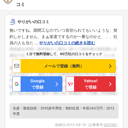
コミ
やりがいの口コミ
無いですね、期間工なのでいつ首切られてもいいような、契
約しかしません、まぁ派遣でするのが一番なのかと、、、社
員の人も当た ...
やりがいの口コミの続きを読む
１分で無料登録して、60万社の口コミをチェック
メールで登録（無料）
Google
Yahoo!
で登録
で登録
生産・製造技術
30代前半男性
契約社員
年収240万円
2012
年度
投稿日:
2012-09-19
（記事番号:
302190
）