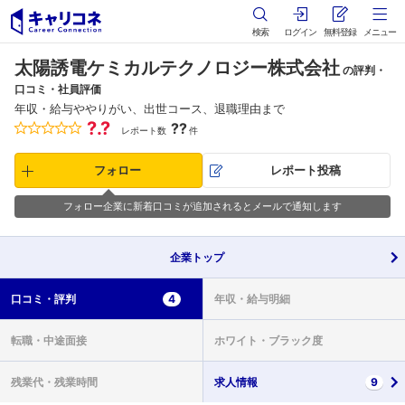
検索
ログイン
無料登録
メニュー
太陽誘電ケミカルテクノロジー株式会社
の評判・
口コミ・社員評価
年収・給与ややりがい、出世コース、退職理由まで
?.?
??
レポート数
件
フォロー
レポート投稿
フォロー企業に新着口コミが追加されるとメールで通知します
企業
トップ
口コミ・
評判
4
年収・
給与明細
転職・
中途面接
ホワイト・
ブラック度
残業代・
残業時間
求人情報
9