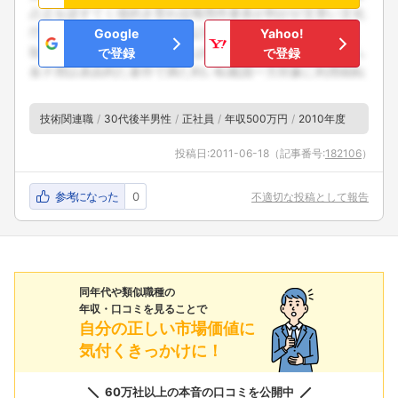
Google
Yahoo!
で登録
で登録
技術関連職
30代後半男性
正社員
年収500万円
2010年度
投稿日:
2011-06-18
（記事番号:
182106
）
参考になった
0
不適切な投稿として報告
同年代や類似職種の
年収・口コミを見ることで
自分の正しい市場価値に
気付くきっかけに！
60万社以上の本音の口コミを公開中