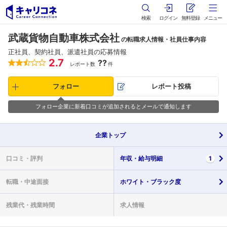
検索
ログイン
無料登録
メニュー
武蔵貨物自動車株式会社
の転職求人情報・社員仕事内容
正社員、契約社員、派遣社員の応募情報
2.7
??
レポート数
件
フォロー
レポート投稿
フォロー企業に新着口コミが追加されるとメールで通知します
企業
トップ
口コミ・
評判
年収・
給与明細
1
転職・
中途面接
ホワイト・
ブラック度
残業代・
残業時間
求人情報