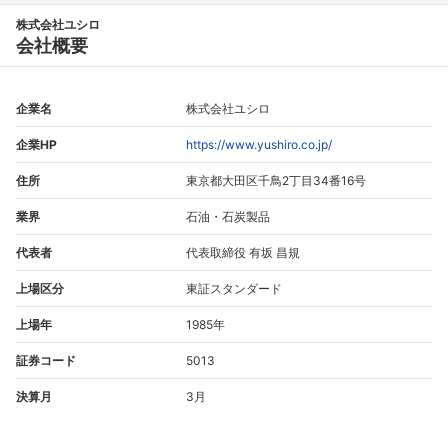
株式会社ユシロ
会社概要
企業名
株式会社ユシロ
企業HP
https://www.yushiro.co.jp/
住所
東京都大田区千鳥2丁目34番16号
業界
石油・石炭製品
代表者
代表取締役 有坂 昌規
上場区分
東証スタンダード
上場年
1985年
証券コード
5013
決算月
3月