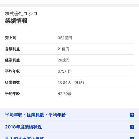
株式会社ユシロ
業績情報
売上高
352億円
営業利益
21億円
経常利益
26億円
平均年収
675万円
従業員数
1,034人（連結）
平均年齢
42.70歳
平均年収・従業員数・平均年齢
2018年度業績状況
株主資本比率の推移