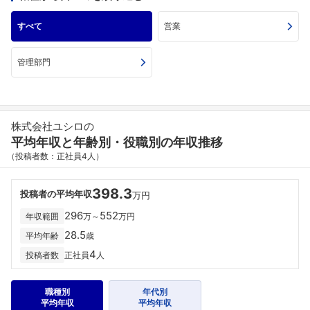
すべて
営業
管理部門
株式会社ユシロの
平均年収と年齢別・役職別の年収推移
（投稿者数：正社員4人）
398.3
投稿者の平均年収
万円
296
552
年収範囲
万～
万円
28.5
平均年齢
歳
4
投稿者数
正社員
人
職種別
年代別
平均年収
平均年収