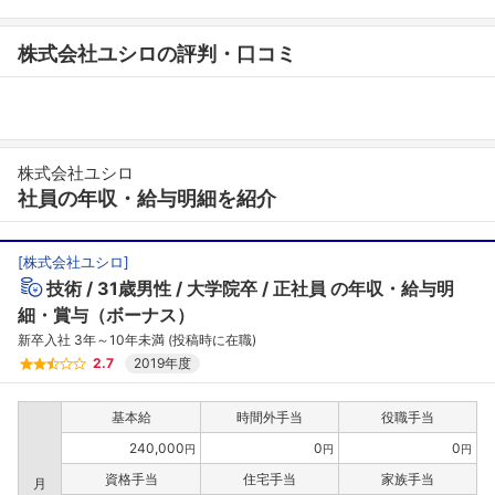
株式会社ユシロの評判・口コミ
株式会社ユシロ
社員の年収・給与明細を紹介
[
株式会社ユシロ
]
技術
31歳男性
大学院卒
正社員
の年収・給与明
細・賞与（ボーナス）
新卒入社 3年～10年未満 (投稿時に在職)
2.7
2019年度
基本給
時間外手当
役職手当
240,000
0
0
円
円
円
資格手当
住宅手当
家族手当
月