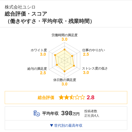
株式会社ユシロ
総合評価・スコア
（働きやすさ・平均年収・残業時間）
2.8
総合評価
投稿者数
398
平均年収
万円
正社員4人
世代別
20代
▼ 世代別の最高年収
30代
40代
最高年収
552
428
--万
万
万