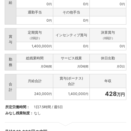
給
0
0
0
円
円
円
通勤手当
その他手当
0
0
円
円
定期賞与
決算賞与
インセンティブ賞与
賞
（2回計）
（0回計）
与
1,400,000
0
0
円
円
円
総残業時間
サービス残業
休日出勤
勤
務
0
0
0
月
時間
月
時間
月
日
賞与(ボーナス)
月給合計
年収
合計
合
計
428
240,000
1,400,000
万円
円
円
所定労働時間：
1日7.5時間 / 週5日
みなし残業制度：
なし