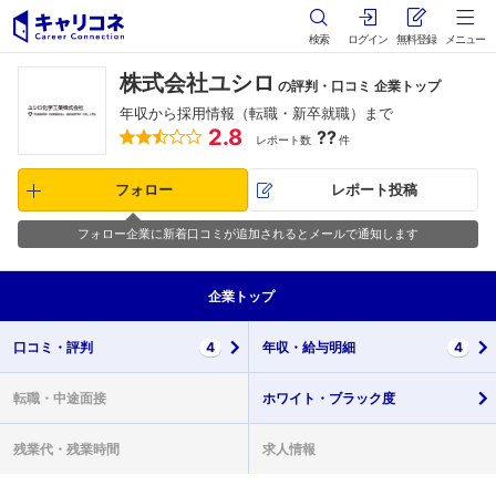
検索
ログイン
無料登録
メニュー
株式会社ユシロ
の評判・口コミ 企業トップ
年収から採用情報（転職・新卒就職）まで
2.8
??
レポート数
件
フォロー
レポート投稿
フォロー企業に新着口コミが追加されるとメールで通知します
企業
トップ
口コミ・
評判
4
年収・
給与明細
4
転職・
中途面接
ホワイト・
ブラック度
残業代・
残業時間
求人情報