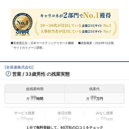
■実査委託先：日本マーケティングリサーチ機構 ■調査概要：2023年12月期
「サイトのイメージ調査」
[
全保連株式会社
]
営業
33歳男性
の残業実態
総残業時間
残業代
??
??
月
時間
月
万円
サービス残業
休日出勤
みなし残業
??
??
??
月
時間
月
日
月
時間
１分で無料登録して、60万社の口コミをチェック