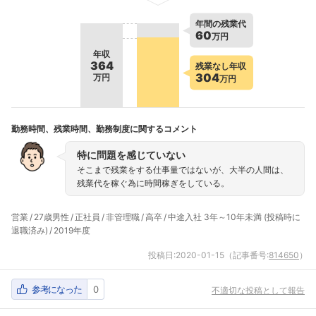
年間の残業代
60
万円
年収
364
残業なし年収
304
万円
万円
勤務時間、残業時間、勤務制度に関するコメント
特に問題を感じていない
そこまで残業をする仕事量ではないが、大半の人間は、
残業代を稼ぐ為に時間稼ぎをしている。
営業
27歳男性
正社員
非管理職
高卒
中途入社 3年～10年未満 (投稿時に
退職済み)
2019年度
投稿日:
2020-01-15
（記事番号:
814650
）
参考になった
0
不適切な投稿として報告