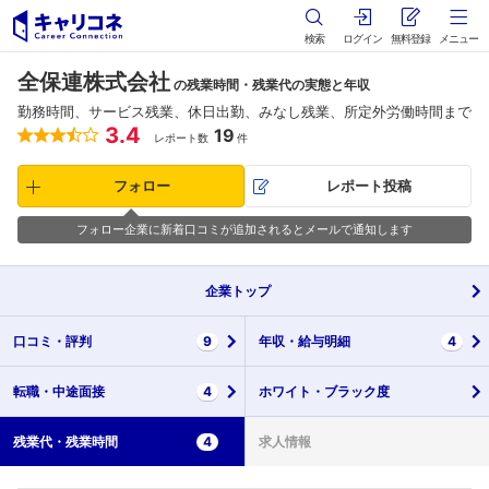
検索
ログイン
無料登録
メニュー
全保連株式会社
の残業時間・残業代の実態と年収
勤務時間、サービス残業、休日出勤、みなし残業、所定外労働時間まで
3.4
19
レポート数
件
フォロー
レポート投稿
フォロー企業に新着口コミが追加されるとメールで通知します
企業
トップ
口コミ・
評判
9
年収・
給与明細
4
転職・
中途面接
4
ホワイト・
ブラック度
残業代・
残業時間
4
求人情報