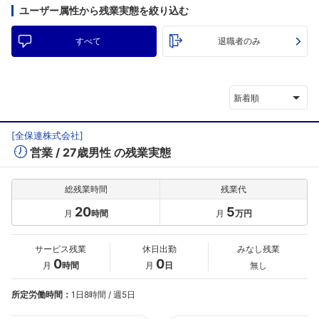
ユーザー属性から残業実態を絞り込む
すべて
退職者のみ
新着順
[
全保連株式会社
]
営業
27歳男性
の残業実態
総残業時間
残業代
20
5
月
時間
月
万円
サービス残業
休日出勤
みなし残業
0
0
月
時間
月
日
無し
所定労働時間：
1日8時間 / 週5日