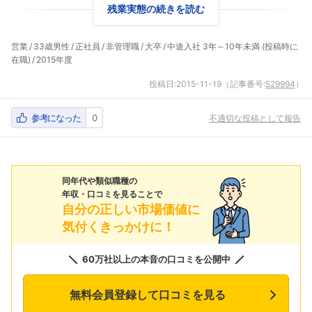
残業実態の続きを読む
営業
33歳男性
正社員
非管理職
大卒
中途入社 3年～10年未満 (投稿時に
在職)
2015年度
投稿日:
2015-11-19
（記事番号:
529994
）
参考になった
0
不適切な投稿として報告
同年代や類似職種の
年収・口コミを見ることで
自分の正しい市場価値に
気付くきっかけに！
60万社以上の本音の口コミを公開中
無料会員登録して口コミを見る