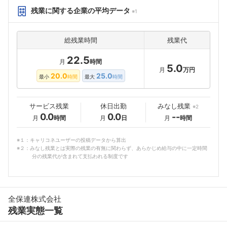
残業に関する企業の平均データ
※1
総残業時間
残業代
22.5
月
時間
5.0
月
万円
20.0
25.0
最小
時間
最大
時間
サービス残業
休日出勤
みなし残業
※2
0.0
0.0
--
月
時間
月
日
月
時間
※１：キャリコネユーザーの投稿データから算出
※２：みなし残業とは実際の残業の有無に関わらず、あらかじめ給与の中に一定時間
分の残業代が含まれて支払われる制度です
全保連株式会社
残業実態一覧