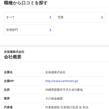
職種から口コミを探す
すべて
営業
管理部門
全保連株式会社
会社概要
企業名
全保連株式会社
企業HP
http://www.zenhoren.jp/
住所
沖縄県那覇市字天久905番地
業界
その他金融業
代表者
代表取締役 社長執行役員 迫 幸治