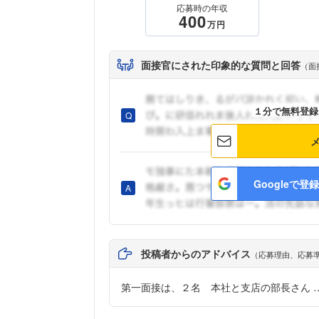
応募時の年収
400
万円
面接官にされた印象的な質問と回答
（面
１分で無料登録
Googleで登録
投稿者からのアドバイス
（応募理由、応募
第一面接は、２名 本社と支店の部長さん 