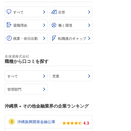
すべて
出世
退職理由
働く環境
残業・休日出勤
転職後のギャップ
全保連株式会社
職種から口コミを探す
すべて
営業
管理部門
沖縄県
×
その他金融業界
の企業ランキング
沖縄振興開発金融公庫
4.3