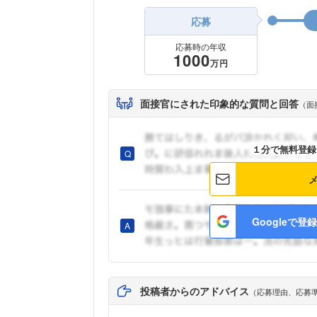
応募
応募時の年収
1000
万円
面接官にされた印象的な質問と回答
（面
１分で無料登録
Googleで登録
投稿者からのアドバイス
（応募理由、応募