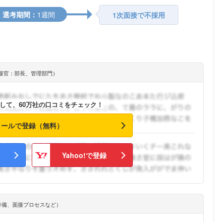
選考期間：
1週間
1次面接で不採用
接官：部長、管理部門）
して、60万社の口コミをチェック！
メールで登録（無料）
Yahoo!で登録
準備、面接プロセスなど）