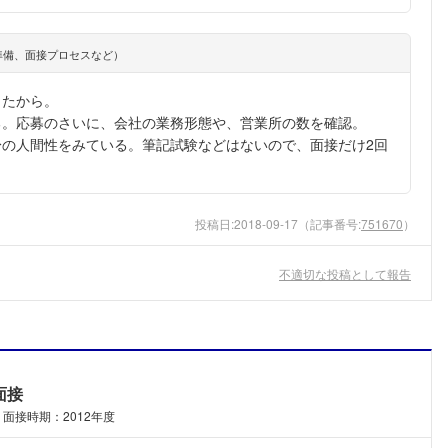
準備、面接プロセスなど）
ったから。
る。応募のさいに、会社の業務形態や、営業所の数を確認。
の人間性をみている。筆記試験などはないので、面接だけ2回
投稿日:
2018-09-17
（記事番号:
751670
）
不適切な投稿として報告
面接
面接時期：2012年度