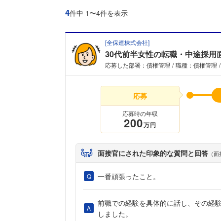
4
件中 1〜4件を表示
[
全保連株式会社
]
30代前半女性の転職・中途採用
応募した部署：債権管理
職種：債権管理
応募
応募時の年収
200
万円
面接官にされた印象的な質問と回答
（面
一番頑張ったこと。
前職での経験を具体的に話し、その経
しました。