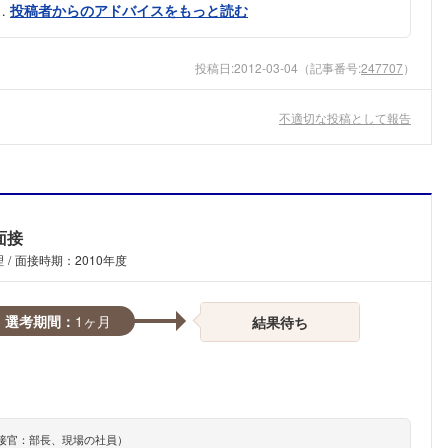
…
投稿者からのアドバイスをもっと読む
投稿日:
2012-03-04
（記事番号:
247707
）
不適切な投稿として報告
面接
理
面接時期：2010年度
選考期間：
1ヶ月
結果待ち
フォローしました
接官：部長、現場の社員）