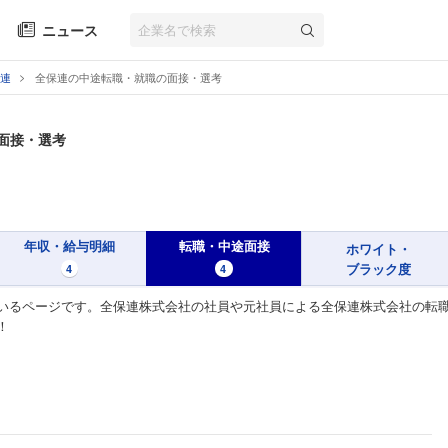
ニュース
連
全保連の中途転職・就職の面接・選考
面接・選考
年収・給与明細
転職・中途面接
ホワイト・
ブラック度
4
4
いるページです。全保連株式会社の社員や元社員による全保連株式会社の転職
！