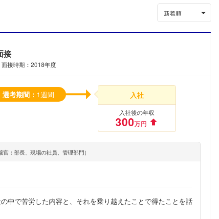
新着順
面接
面接時期：2018年度
選考期間：
1週間
入社
入社後の年収
300
万円
接官：部長、現場の社員、管理部門）
験の中で苦労した内容と、それを乗り越えたことで得たことを話