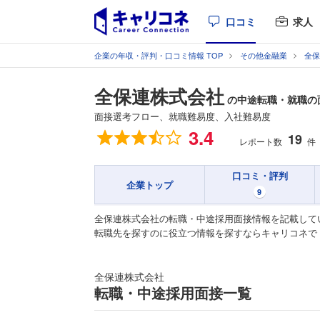
口コミ
求人
企業の年収・評判・口コミ情報 TOP
その他金融業
全保
全保連株式会社
の中途転職・就職の
面接選考フロー、就職難易度、入社難易度
総合評価
3.4
19
レポート数
件
口コミ・評判
企業トップ
9
全保連株式会社の転職・中途採用面接情報を記載して
転職先を探すのに役立つ情報を探すならキャリコネで
全保連株式会社
転職・中途採用面接一覧