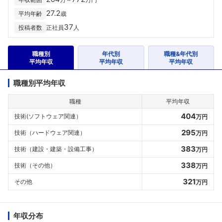
27.2
平均年齢
歳
37
投稿者数
正社員
人
職種別
年代別
職種&年代別
平均年収
平均年収
平均年収
職種別平均年収
職種
平均年収
404
技術(ソフトウェア関連）
万円
295
技術（ハードウェア関連）
万円
383
技術（建設・建築・設備工事）
万円
338
技術（その他）
万円
321
その他
万円
年収分布