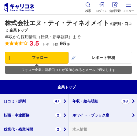
検索
ログイン
無料登録
メニュー
株式会社エヌ・ティ・ティネオメイト
の評判・口コ
ミ 企業トップ
年収から採用情報（転職・新卒就職）まで
3.5
95
レポート数
件
フォロー
レポート投稿
フォロー企業に新着口コミが追加されるとメールで通知します
企業
トップ
口コミ・
評判
47
年収・
給与明細
38
転職・
中途面接
2
ホワイト・
ブラック度
残業代・
残業時間
2
求人情報