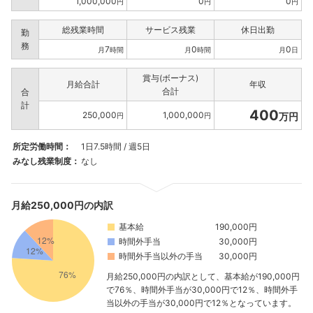
1,000,000
0
0
円
円
円
総残業時間
サービス残業
休日出勤
勤
務
7
0
0
月
時間
月
時間
月
日
賞与(ボーナス)
月給合計
年収
合計
合
計
400
250,000
1,000,000
万円
円
円
所定労働時間：
1日7.5時間 / 週5日
みなし残業制度：
なし
月給250,000円の内訳
基本給
190,000円
時間外手当
30,000円
時間外手当以外の手当
30,000円
月給250,000円の内訳として、基本給が190,000円
で76％、時間外手当が30,000円で12％、時間外手
当以外の手当が30,000円で12％となっています。