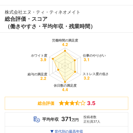
株式会社エヌ・ティ・ティネオメイト
総合評価・スコア
（働きやすさ・平均年収・残業時間）
3.5
総合評価
投稿者数
371
平均年収
万円
正社員37人
世代別
20代
▼ 世代別の最高年収
30代
40代