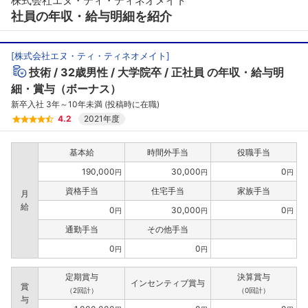
株式会社エヌ・ティ・ティネオメイト
社員の年収・給与明細を紹介
[
株式会社エヌ・ティ・ティネオメイト
]
技術
32歳男性
大学院卒
正社員
の年収・給与明
細・賞与（ボーナス）
新卒入社 3年～10年未満 (投稿時に在職)
4.2
2021年度
基本給
時間外手当
役職手当
190,000
30,000
0
円
円
円
資格手当
住宅手当
家族手当
月
給
0
30,000
0
円
円
円
通勤手当
その他手当
0
0
円
円
定期賞与
決算賞与
インセンティブ賞与
賞
（2回計）
（0回計）
与