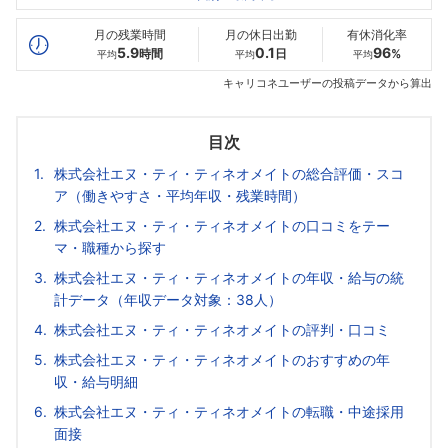
最高年収
577
772
--万
万
万
月の残業時間
月の休日出勤
有休消化率
5.9
0.1
96
時間
日
%
平均
平均
平均
キャリコネユーザーの投稿データから算出
目次
株式会社エヌ・ティ・ティネオメイトの総合評価・スコ
ア（働きやすさ・平均年収・残業時間）
株式会社エヌ・ティ・ティネオメイトの口コミをテー
マ・職種から探す
株式会社エヌ・ティ・ティネオメイトの年収・給与の統
計データ（年収データ対象：38人）
株式会社エヌ・ティ・ティネオメイトの評判・口コミ
株式会社エヌ・ティ・ティネオメイトのおすすめの年
収・給与明細
株式会社エヌ・ティ・ティネオメイトの転職・中途採用
面接