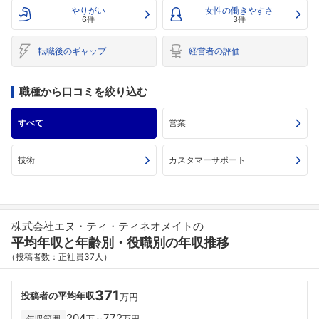
やりがい
女性の働きやすさ
6件
3件
転職後のギャップ
経営者の評価
職種から口コミを絞り込む
すべて
営業
技術
カスタマーサポート
株式会社エヌ・ティ・ティネオメイトの
平均年収と年齢別・役職別の年収推移
（投稿者数：正社員37人）
371
投稿者の平均年収
万円
204
772
年収範囲
万～
万円