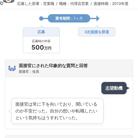
応募した部署：営業職
職種：代理店営業
面接時期：2013年度
選考期間：
1ヶ月
応募
3次面接を辞退
応募時の年収
500
万円
面接官にされた印象的な質問と回答
面接官：役員
志望動機
面接官は常に下を向いており、聞いている
のか不安だった。自分の想いや転職したい
という気持ちはうすれていった。