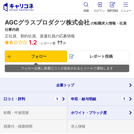
検索
ログイン
無料登録
メニュー
AGCグラスプロダクツ株式会社
の転職求人情報・社員
仕事内容
正社員、契約社員、派遣社員の応募情報
1.2
??
レポート数
件
フォロー
レポート投稿
フォロー企業に新着口コミが追加されるとメールで通知します
企業
トップ
口コミ・
評判
1
年収・
給与明細
1
転職・
中途面接
ホワイト・
ブラック度
残業代・
残業時間
求人情報