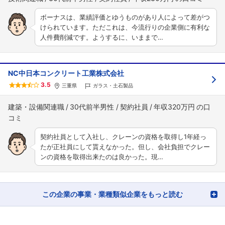
ボーナスは、業績評価とゆうものがあり人によって差がつ
けられています。ただこれは、今流行りの企業側に有利な
人件費削減です。ようするに、いままで…
NC中日本コンクリート工業株式会社
3.5
三重県
ガラス・土石製品
フォローしました
建築・設備関連職
30代前半男性
契約社員
年収320万円
こちらの企業もフォローしませんか？
契約社員として入社し、クレーンの資格を取得し1年経っ
たが正社員にして貰えなかった。但し、会社負担でクレー
ンの資格を取得出来たのは良かった。現…
この企業の事業・業種類似企業をもっと読む