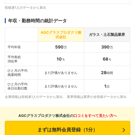
投稿者1人のデータから算出
年収・勤務時間の統計データ
AGCグラスプロダクツ株
ガラス・土石製品業界
式会社
590
390
平均年収
万
万
平均有給
10
68
％
％
消化率
ひと月の平均
28
まだ評価がありません
時間
残業時間
ひと月の平均
1
まだ評価がありません
日
休日出勤日数
企業情報は投稿者1人のデータから算出、 業界情報は業界の全投稿データから算出
AGCグラスプロダクツ株式会社の
口コミをすべて見たい方へ
まずは無料会員登録（1分）