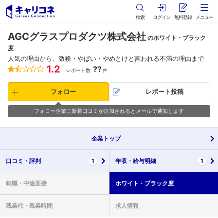
検索
ログイン
無料登録
メニュー
AGCグラスプロダクツ株式会社
のホワイト・ブラック
度
人気の理由から、激務・やばい・やめとけと言われる不満の理由まで
1.2
??
レポート数
件
フォロー
レポート投稿
フォロー企業に新着口コミが追加されるとメールで通知します
企業
トップ
口コミ・
評判
1
年収・
給与明細
1
転職・
中途面接
ホワイト・
ブラック度
残業代・
残業時間
求人情報