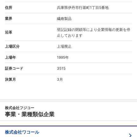
住所
兵庫県伊丹市行基町1丁目5番地
業界
繊維製品
登記記録の閉鎖等により企業情報の更新を停
沿革
フォローしました
止しております
上場区分
上場廃止
こちらの企業もフォローしませんか？
上場年
1995年
証券コード
3515
決算月
3月
株式会社フジコー
事業・業種類似企業
株式会社ワコール