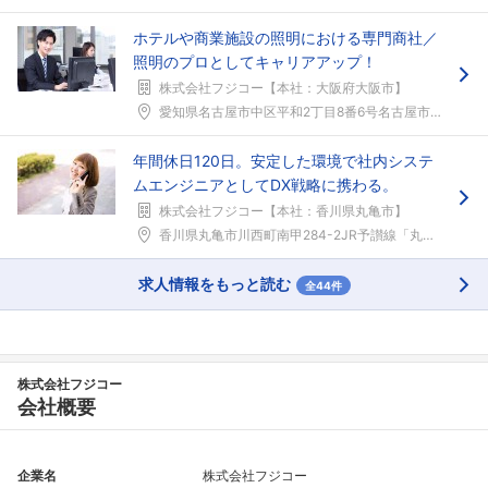
ホテルや商業施設の照明における専門商社／
照明のプロとしてキャリアアップ！
株式会社フジコー【本社：大阪府大阪市】
愛知県名古屋市中区平和2丁目8番6号名古屋市営地下...
年間休日120日。安定した環境で社内システ
ムエンジニアとしてDX戦略に携わる。
株式会社フジコー【本社：香川県丸亀市】
香川県丸亀市川西町南甲284-2JR予讃線「丸亀」...
求人情報をもっと読む
全44件
株式会社フジコー
会社概要
企業名
株式会社フジコー