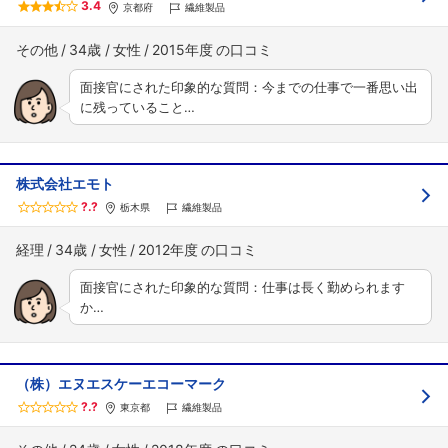
3.4
京都府
繊維製品
その他
34歳
女性
2015年度
面接官にされた印象的な質問：今までの仕事で一番思い出
に残っていること…
株式会社エモト
?.?
栃木県
繊維製品
経理
34歳
女性
2012年度
面接官にされた印象的な質問：仕事は長く勤められます
か…
（株）エヌエスケーエコーマーク
?.?
東京都
繊維製品