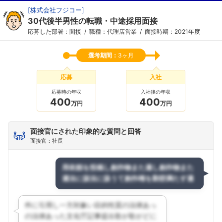
[
株式会社フジコー
]
30代後半男性の転職・中途採用面接
応募した部署：間接
職種：代理店営業
面接時期：2021年度
選考期間：
3ヶ月
応募
入社
応募時の年収
入社後の年収
400
400
万円
万円
面接官にされた印象的な質問と回答
面接官：社長