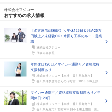
株式会社フジコー
おすすめの求人情報
【名古屋/新瑞橋駅】＼年休125日＆月給25万
円以上／未経験OK！水回り工事のルート営業
職
株式会社フジコー
仕事内容参照
年間休日120日／マイカー通勤可／資格取得
支援制度あり
株式会社フジコー【本社：香川県丸亀市】
香川県仲多度郡まんのう町宮田1018-8JR土讃線...
マイカー通勤可／資格取得支援制度あり／年
間休日120日
株式会社フジコー【本社：香川県丸亀市】
香川県丸亀市川西町南甲284-2JR土讃線「善通寺...