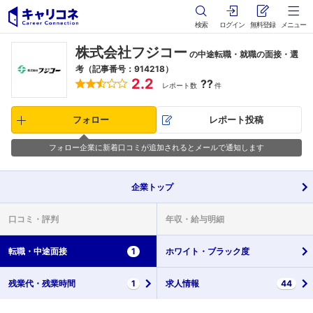
検索
ログイン
無料登録
メニュー
株式会社フジコー
の中途転職・就職の面接・選
考（記事番号：914218）
2.2
??
レポート数
件
フォロー
レポート投稿
フォロー企業に新着口コミが追加されるとメールで通知します
企業
トップ
口コミ・
評判
年収・
給与明細
転職・
中途面接
1
ホワイト・
ブラック度
残業代・
残業時間
1
求人情報
44