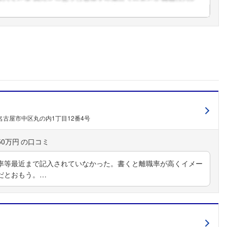
こちらの企業もフォローしませんか？
名古屋市中区丸の内1丁目12番4号
50万円
率等最近まで記入されていなかった。書くと離職率が高くイメー
だとおもう。…