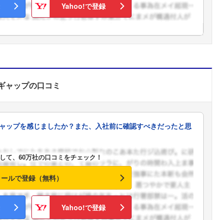
Yahoo!で登録
ギャップ
の口コミ
ャップを感じましたか？また、入社前に確認すべきだったと思
して、60万社の口コミをチェック！
メールで登録（無料）
フォローしました
Yahoo!で登録