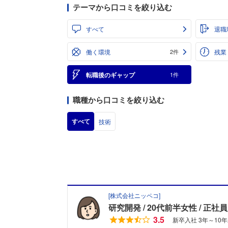
テーマから口コミを絞り込む
すべて
退職
働く環境
残業
2件
転職後のギャップ
1件
職種から口コミを絞り込む
すべて
技術
[
株式会社ニッペコ
]
研究開発
20代前半女性
正社員
3.5
新卒入社 3年～10