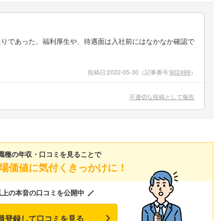
通りであった。福利厚生や、待遇面は入社前にはなかなか確認で
投稿日:
2022-05-30
（記事番号:
902499
）
不適切な投稿として報告
職種の年収・口コミを見ることで
場価値に気付くきっかけに！
以上の本音の口コミを公開中
員登録して口コミを見る