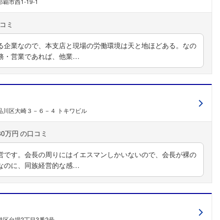
覇市西1-19-1
る企業なので、本支店と現場の労働環境は天と地ほどある。なの
務・営業であれば、他業…
品川区大崎３－６－４ トキワビル
80万円
営です。会長の周りにはイエスマンしかいないので、会長が裸の
なのに、同族経営的な感…
港区台場2丁目3番2号