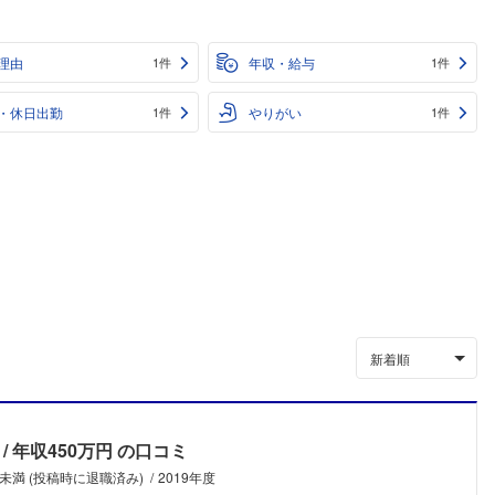
理由
年収・給与
1件
1件
・休日出勤
やりがい
1件
1件
新着順
年収450万円
の口コミ
年未満 (投稿時に退職済み)
2019年度