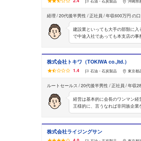
2.4
石油・石炭製品
沖縄県那
経理
20代後半男性
正社員
年収600万円
建設業といっても大手の部類に入
で中途入社であっても本支店の事
株式会社トキワ（TOKIWA co.,ltd.）
1.4
石油・石炭製品
東京都
ルートセールス
20代後半男性
正社員
年収2
経営は基本的に会長のワンマン経
王様的に、言うなれば非同族企業
株式会社ライジングサン
4.0
石油・石炭製品
東京都