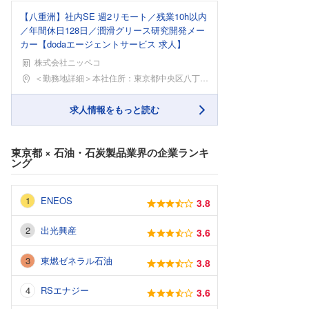
【八重洲】社内SE 週2リモート／残業10h以内
／年間休日128日／潤滑グリース研究開発メー
カー【dodaエージェントサービス 求人】
株式会社ニッペコ
勤務地
＜勤務地詳細＞本社住所：東京都中央区八丁堀1-9-
求人情報をもっと読む
東京都
×
石油・石炭製品業界
の企業ランキ
ング
ENEOS
3.8
出光興産
3.6
東燃ゼネラル石油
3.8
RSエナジー
3.6