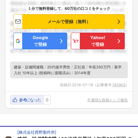
１分で無料登録して、60万社の口コミをチェック
メールで登録（無料）
Google
Yahoo!
で登録
で登録
建築・設備関連職
20代後半男性
正社員
年収350万円
新卒
入社 10年以上 (投稿時に退職済み)
2014年度
投稿日:
2018-07-18
（記事番号:
741905
）
参考になった
0
不適切な投稿として報告
[
株式会社西野製作所
]