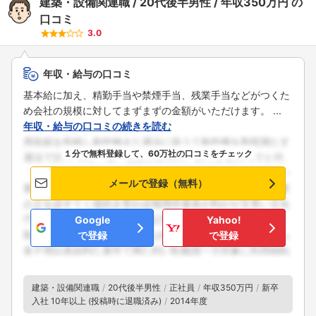
建築・設備関連職
20代後半男性
年収350万円
の
口コミ
3.0
年収・給与の口コミ
基本給に加え、精勤手当や禁煙手当、残業手当などがつくた
め会社の規模に対してまずまずの金額がいただけます。 ...
年収・給与の口コミの続きを読む
１分で無料登録して、60万社の口コミをチェック
メールで登録（無料）
Google
Yahoo!
で登録
で登録
建築・設備関連職
20代後半男性
正社員
年収350万円
新卒
入社 10年以上 (投稿時に退職済み)
2014年度