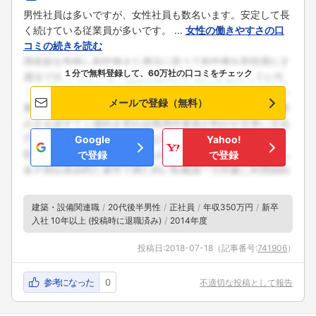
男性社員は多いですが、女性社員も数名います。安定して長
く続けている従業員が多いです。 ...
女性の働きやすさの口
コミの続きを読む
１分で無料登録して、60万社の口コミをチェック
メールで登録（無料）
Google
Yahoo!
で登録
で登録
建築・設備関連職
20代後半男性
正社員
年収350万円
新卒
入社 10年以上 (投稿時に退職済み)
2014年度
投稿日:
2018-07-18
（記事番号:
741906
）
参考になった
0
不適切な投稿として報告