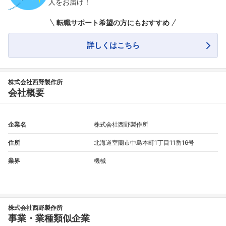
フォローしました
人をお届け！
こちらの企業もフォローしませんか？
転職サポート希望の方にもおすすめ
詳しくはこちら
株式会社西野製作所
会社概要
企業名
株式会社西野製作所
住所
北海道室蘭市中島本町1丁目11番16号
業界
機械
株式会社西野製作所
事業・業種類似企業