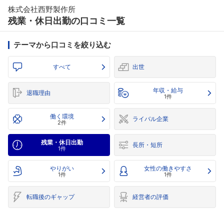
株式会社西野製作所
残業・休日出勤の口コミ一覧
テーマから口コミを絞り込む
すべて
出世
年収・給与
退職理由
1件
働く環境
ライバル企業
2件
残業・休日出勤
長所・短所
1件
やりがい
女性の働きやすさ
1件
1件
転職後のギャップ
経営者の評価