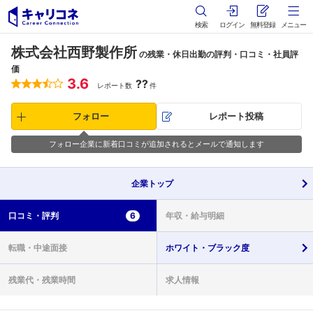
検索
ログイン
無料登録
メニュー
株式会社西野製作所
の残業・休日出勤の評判・口コミ・社員評
価
3.6
??
レポート数
件
フォロー
レポート投稿
フォロー企業に新着口コミが追加されるとメールで通知します
企業
トップ
口コミ・
評判
6
年収・
給与明細
転職・
中途面接
ホワイト・
ブラック度
残業代・
残業時間
求人情報