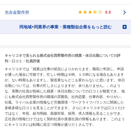
光合金製作所
3.3
同地域×同業界の事業・業種類似企業をもっと読む
キャリコネで見られる株式会社西野製作所の残業・休日出勤についての評
判・口コミ・社員評価
キャリコネでは「残業は仕事の状況によりかわります。職長に申請し、申請
が通った場合に可能です。忙しい時期は９時、１０時になる場合もあります
が、ない時期もありますし、製造業ならどこも変わらないと思います。 休日
出勤については、仕事の忙しさによりますが、余りありません。」のよう
な、実際の社員が投稿した残業・休日出勤についての口コミが観覧でき、 他
にも株式会社西野製作所の職場の雰囲気、社内恋愛、仕事内容、やりがい、
社風、ライバル企業の情報など労働環境・ワークライフバランスに関係した
多岐多様な口コミを見ることができます。 さらにキャリコネでは口コミだけ
ではなく、年収、給与明細、面接対策、採用、求人情報も見ることができ、
正社員の情報だけではなく契約社員や派遣社員の情報もあります。 このよう
にキャリコネには転職に役立つ情報が盛りだくさんです。