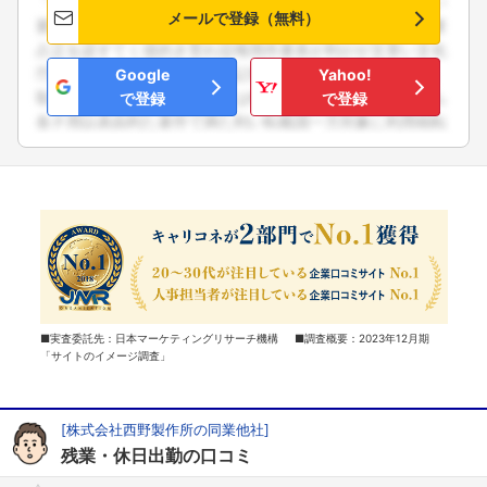
メールで登録（無料）
Google
Yahoo!
で登録
で登録
■実査委託先：日本マーケティングリサーチ機構 ■調査概要：2023年12月期
「サイトのイメージ調査」
[株式会社西野製作所の同業他社]
残業・休日出勤の口コミ