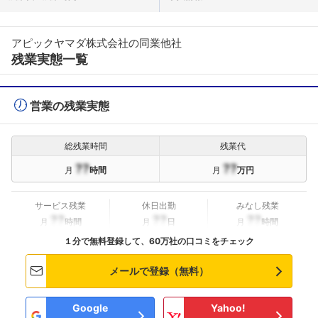
アピックヤマダ株式会社の同業他社
残業実態一覧
営業の残業実態
総残業時間
残業代
??
??
月
時間
月
万円
サービス残業
休日出勤
みなし残業
??
??
??
月
時間
月
日
月
時間
１分で無料登録して、60万社の口コミをチェック
メールで登録（無料）
Google
Yahoo!