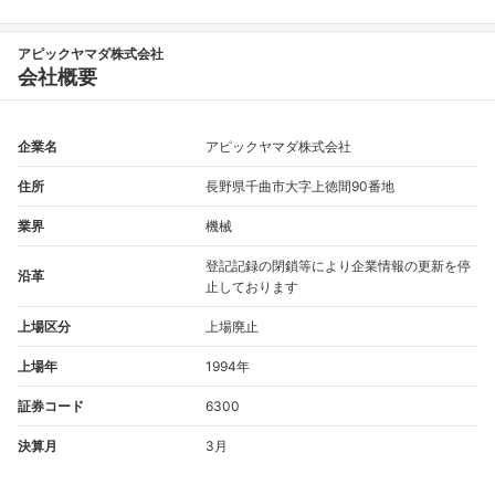
こちらの企業もフォローしませんか？
アピックヤマダ株式会社
会社概要
企業名
アピックヤマダ株式会社
住所
長野県千曲市大字上徳間90番地
業界
機械
登記記録の閉鎖等により企業情報の更新を停
沿革
止しております
上場区分
上場廃止
上場年
1994年
証券コード
6300
決算月
3月