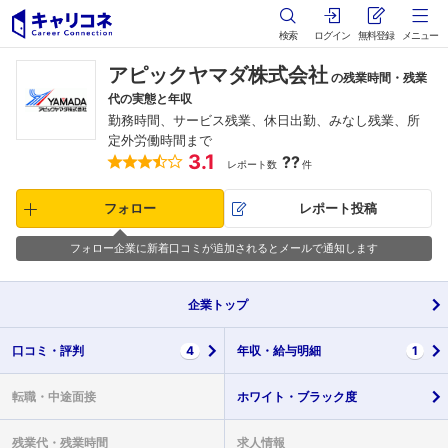
検索
ログイン
無料登録
メニュー
アピックヤマダ株式会社
の残業時間・残業
代の実態と年収
勤務時間、サービス残業、休日出勤、みなし残業、所
定外労働時間まで
3.1
??
レポート数
件
フォロー
レポート投稿
フォロー企業に新着口コミが追加されるとメールで通知します
企業
トップ
口コミ・
評判
4
年収・
給与明細
1
転職・
中途面接
ホワイト・
ブラック度
残業代・
残業時間
求人情報