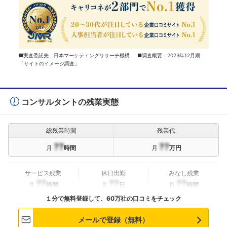
■実査委託先：日本マーケティングリサーチ機構 ■調査概要：2023年12月期
「サイトのイメージ調査」
コンサルタントの残業実態
総残業時間
残業代
??
??
月
時間
月
万円
サービス残業
休日出勤
みなし残業
??
??
??
月
時間
月
日
月
時間
１分で無料登録して、60万社の口コミをチェック
メールで登録（無料）