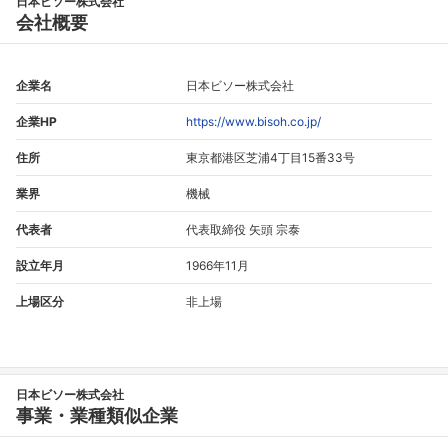
日本ビソー株式会社
会社概要
企業名
日本ビソー株式会社
企業HP
https://www.bisoh.co.jp/
住所
東京都港区芝浦4丁目15番33号
業界
機械
代表者
代表取締役 矢頭 宗泰
設立年月
1966年11月
上場区分
非上場
日本ビソー株式会社
事業・業種類似企業