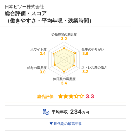
日本ビソー株式会社
総合評価・スコア
（働きやすさ・平均年収・残業時間）
3.3
総合評価
234
平均年収
万円
世代別
20代
▼ 世代別の最高年収
30代
40代
最高年収
580
--万
--万
万