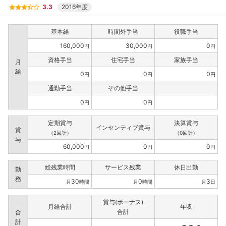
3.3
2016年度
基本給
時間外手当
役職手当
160,000
30,000
0
円
円
円
資格手当
住宅手当
家族手当
月
給
0
0
0
円
円
円
通勤手当
その他手当
0
0
円
円
定期賞与
決算賞与
インセンティブ賞与
賞
（2回計）
（0回計）
与
60,000
0
0
円
円
円
総残業時間
サービス残業
休日出勤
勤
務
30
0
3
月
時間
月
時間
月
日
賞与(ボーナス)
月給合計
年収
合計
合
計