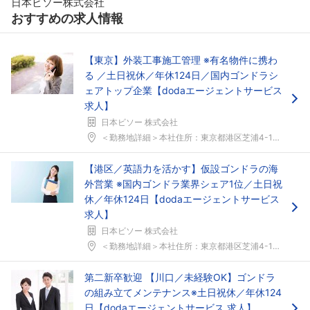
日本ビソー株式会社
おすすめの求人情報
【東京】外装工事施工管理 ※有名物件に携わ
る ／土日祝休／年休124日／国内ゴンドラシ
ェアトップ企業【dodaエージェントサービス
求人】
日本ビソー 株式会社
フォローしました
＜勤務地詳細＞本社住所：東京都港区芝浦4-15-3...
こちらの企業もフォローしませんか？
【港区／英語力を活かす】仮設ゴンドラの海
外営業 ※国内ゴンドラ業界シェア1位／土日祝
休／年休124日【dodaエージェントサービス
求人】
日本ビソー 株式会社
＜勤務地詳細＞本社住所：東京都港区芝浦4-15-3...
第二新卒歓迎 【川口／未経験OK】ゴンドラ
の組み立てメンテナンス※土日祝休／年休124
日【dodaエージェントサービス 求人】