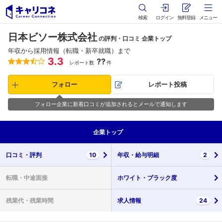
検索
ログイン
無料登録
メニュー
日本ビソー株式会社
の評判・口コミ 企業トップ
年収から採用情報（転職・新卒就職）まで
3.3
??
レポート数
件
フォロー
レポート投稿
フォロー企業に新着口コミが追加されるとメールで通知します
企業
トップ
口コミ・
評判
10
年収・
給与明細
2
転職・
中途面接
ホワイト・
ブラック度
残業代・
残業時間
求人情報
24