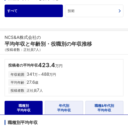
すべて
技術
NCS&A株式会社の
平均年収と年齢別・役職別の年収推移
（投稿者数：正社員7人）
423.4
投稿者の平均年収
万円
341
488
年収範囲
万～
万円
27.6
平均年齢
歳
7
投稿者数
正社員
人
職種別
年代別
職種&年代別
平均年収
平均年収
平均年収
職種別平均年収