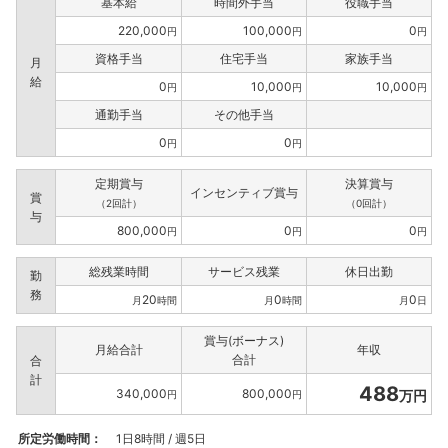
基本給
時間外手当
役職手当
220,000
100,000
0
円
円
円
資格手当
住宅手当
家族手当
月
給
0
10,000
10,000
円
円
円
通勤手当
その他手当
0
0
円
円
定期賞与
決算賞与
インセンティブ賞与
賞
（2回計）
（0回計）
与
800,000
0
0
円
円
円
総残業時間
サービス残業
休日出勤
勤
務
20
0
0
月
時間
月
時間
月
日
賞与(ボーナス)
月給合計
年収
合計
合
計
488
340,000
800,000
万円
円
円
所定労働時間：
1日8時間 / 週5日