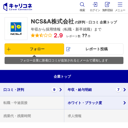
検索
ログイン
無料登録
メニュー
NCS&A株式会社
の評判・口コミ 企業トップ
年収から採用情報（転職・新卒就職）まで
2.9
??
レポート数
件
フォロー
レポート投稿
フォロー企業に新着口コミが追加されるとメールで通知します
企業
トップ
口コミ・
評判
9
年収・
給与明細
7
転職・
中途面接
ホワイト・
ブラック度
残業代・
残業時間
求人情報