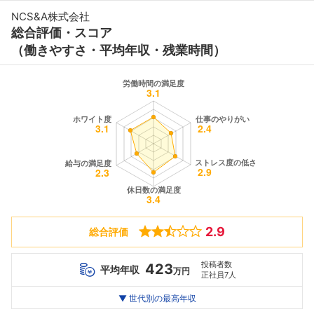
NCS&A株式会社
総合評価・スコア
（働きやすさ・平均年収・残業時間）
2.9
総合評価
投稿者数
423
平均年収
万円
正社員7人
世代別
20代
▼ 世代別の最高年収
30代
40代
最高年収
451
488
--万
万
万