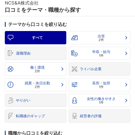
NCS&A株式会社
口コミをテーマ・職種から探す
テーマから口コミを絞り込む
出世
すべて
2件
年収・給与
退職理由
1件
働く環境
ライバル企業
2件
残業・休日出勤
長所・短所
2件
1件
女性の働きやすさ
やりがい
1件
転職後のギャップ
経営者の評価
職種から口コミを絞り込む