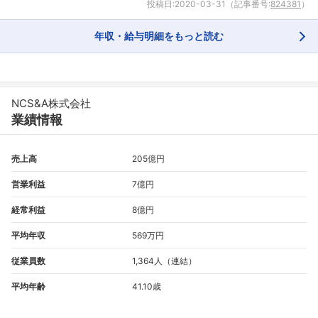
投稿日:
2020-03-31
（記事番号:
824381
）
年収・給与明細をもっと読む
NCS&A株式会社
業績情報
フォローしました
売上高
205億円
こちらの企業もフォローしませんか？
営業利益
7億円
経常利益
8億円
平均年収
569万円
従業員数
1,364人（連結）
平均年齢
41.10歳