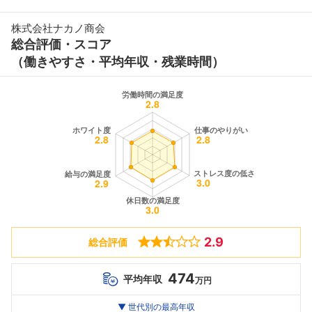
株式会社ナカノ商会
総合評価・スコア
（働きやすさ・平均年収・残業時間）
2.9
総合評価
474
平均年収
万円
世代別
20代
▼ 世代別の最高年収
30代
40代