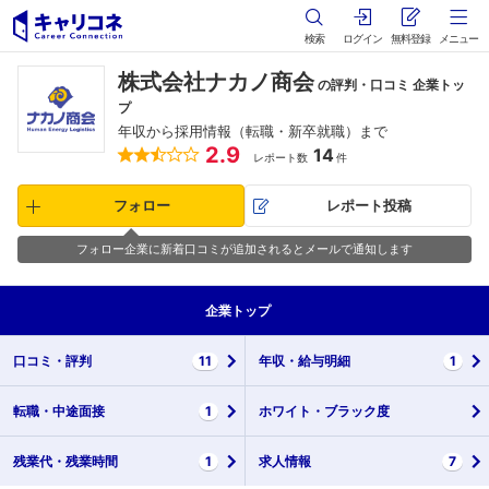
検索
ログイン
無料登録
メニュー
株式会社ナカノ商会
の評判・口コミ 企業トッ
プ
年収から採用情報（転職・新卒就職）まで
2.9
14
レポート数
件
フォロー
レポート投稿
フォロー企業に新着口コミが追加されるとメールで通知します
企業
トップ
口コミ・
評判
11
年収・
給与明細
1
転職・
中途面接
1
ホワイト・
ブラック度
残業代・
残業時間
1
求人情報
7