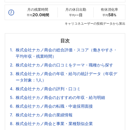
最高年収
474
--万
--万
万
月の残業時間
月の休日出勤
有休消化率
20.0
--
58
時間
日
%
平均
平均
平均
キャリコネユーザーの投稿データから算出
目次
株式会社ナカノ商会の総合評価・スコア（働きやすさ・
平均年収・残業時間）
株式会社ナカノ商会の口コミをテーマ・職種から探す
株式会社ナカノ商会の年収・給与の統計データ（年収デ
ータ対象：1人）
株式会社ナカノ商会の評判・口コミ
株式会社ナカノ商会のおすすめの年収・給与明細
株式会社ナカノ商会の転職・中途採用面接
株式会社ナカノ商会の業績情報
株式会社ナカノ商会と事業・業種類似企業