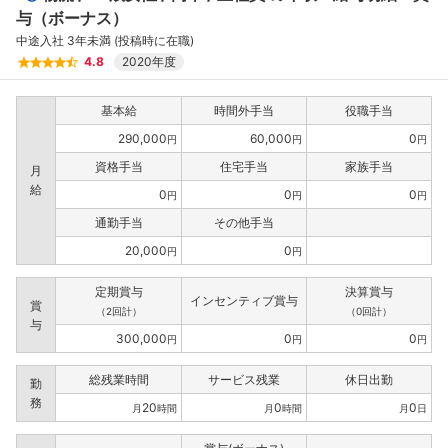
与（ボーナス）
中途入社 3年未満 (投稿時に在職)
4.8
2020年度
基本給
時間外手当
役職手当
290,000
60,000
0
円
円
円
資格手当
住宅手当
家族手当
月
給
0
0
0
円
円
円
通勤手当
その他手当
20,000
0
円
円
定期賞与
決算賞与
インセンティブ賞与
賞
（2回計）
（0回計）
与
300,000
0
0
円
円
円
総残業時間
サービス残業
休日出勤
勤
務
20
0
0
月
時間
月
時間
月
日