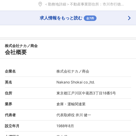
＜勤務地詳細＞不動産事業部住所：市川市行徳駅前2-...
求人情報をもっと読む
全7件
株式会社ナカノ商会
会社概要
企業名
株式会社ナカノ商会
英名
Nakano Shokai co.,ltd.
住所
東京都江戸川区中葛西3丁目18番5号
業界
倉庫・運輸関連業
代表者
代表取締役 井川 健一
設立年月
1988年8月