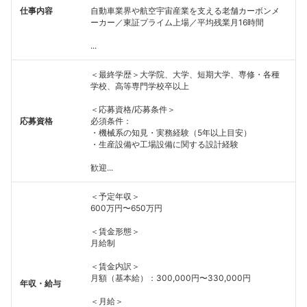
仕事内容
自動車業界や航空宇宙産業を支える老舗カーボンメ
ーカー／東証プライム上場／平均残業月16時間
...
＜最終学歴＞大学院、大学、短期大学、専修・各種
学校、高等専門学校卒以上
＜応募資格/応募条件＞
応募資格
必須条件：
・機械系の知見・実務経験（5年以上目安）
・生産設備や工場設備に関する設計経験
歓迎...
＜予定年収＞
600万円〜650万円
＜賃金形態＞
月給制
＜賃金内訳＞
月額（基本給）：300,000円〜330,000円
年収・給与
＜月給＞