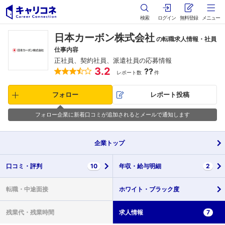
検索
ログイン
無料登録
メニュー
日本カーボン株式会社
の転職求人情報・社員
仕事内容
正社員、契約社員、派遣社員の応募情報
3.2
??
レポート数
件
フォロー
レポート投稿
フォロー企業に新着口コミが追加されるとメールで通知します
企業
トップ
口コミ・
評判
10
年収・
給与明細
2
転職・
中途面接
ホワイト・
ブラック度
残業代・
残業時間
求人情報
7