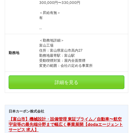
300,000円〜330,000円
＜昇給有無＞
有
...
＜勤務地詳細＞
富山工場
住所：富山県富山市高内27
勤務地
勤務地最寄駅：富山駅
受動喫煙対策：屋内全面禁煙
変更の範囲：会社の定める事業所
詳細を見る
日本カーボン株式会社
【富山市】機械設計・設備管理 東証プライム／自動車〜航空
宇宙等の最先端分野まで幅広く事業展開【dodaエージェント
サービス 求人】