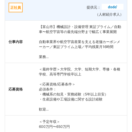
提供元：
正社員
（人材紹介求人）
【富山市】機械設計・設備管理 東証プライム／自動
車〜航空宇宙等の最先端分野まで幅広く事業展開
仕事内容
自動車業界や航空宇宙産業を支える老舗カーボンメ
ーカー／東証プライム上場／平均残業月16時間
業務...
＜最終学歴＞大学院、大学、短期大学、専修・各種
学校、高等専門学校卒以上
＜応募資格/応募条件＞
応募資格
必須条件：
・機械系の知見・実務経験（5年以上目安）
・生産設備や工場設備に関する設計経験
歓迎...
＜予定年収＞
600万円〜650万円