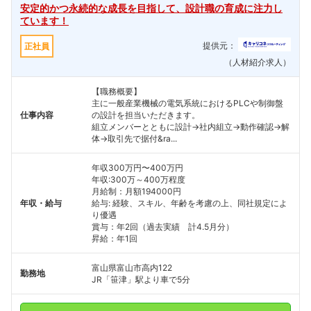
安定的かつ永続的な成長を目指して、設計職の育成に注力し
ています！
提供元：
正社員
（人材紹介求人）
【職務概要】
主に一般産業機械の電気系統におけるPLCや制御盤
仕事内容
の設計を担当いただきます。
組立メンバーとともに設計→社内組立→動作確認→解
体→取引先で据付&ra...
年収300万円〜400万円
年収:300万～400万程度
月給制：月額194000円
年収・給与
給与: 経験、スキル、年齢を考慮の上、同社規定によ
り優遇
賞与：年2回（過去実績 計4.5月分）
昇給：年1回
富山県富山市高内122
勤務地
JR「笹津」駅より車で5分