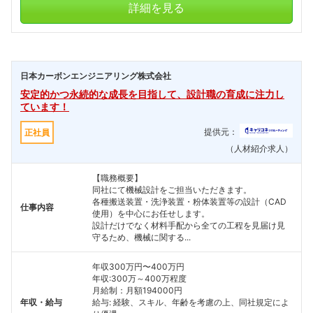
詳細を見る
日本カーボンエンジニアリング株式会社
安定的かつ永続的な成長を目指して、設計職の育成に注力し
ています！
提供元：
正社員
（人材紹介求人）
【職務概要】
同社にて機械設計をご担当いただきます。
各種搬送装置・洗浄装置・粉体装置等の設計（CAD
仕事内容
使用）を中心にお任せします。
設計だけでなく材料手配から全ての工程を見届け見
守るため、機械に関する...
年収300万円〜400万円
年収:300万～400万程度
月給制：月額194000円
年収・給与
給与: 経験、スキル、年齢を考慮の上、同社規定によ