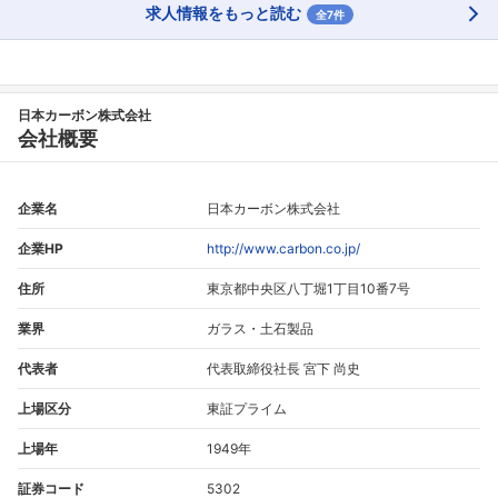
求人情報をもっと読む
全7件
日本カーボン株式会社
会社概要
企業名
日本カーボン株式会社
企業HP
http://www.carbon.co.jp/
住所
東京都中央区八丁堀1丁目10番7号
業界
ガラス・土石製品
代表者
代表取締役社長 宮下 尚史
上場区分
東証プライム
上場年
1949年
証券コード
5302