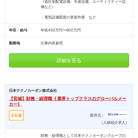
（低圧受配電設備、生産設備、ユーティリティー設
備など）
・電気設備図面の更新作業 など
年収・給与
年収450万円〜600万円
勤務地
仕事内容参照
詳細を見る
日本テクノカーボン株式会社
【宮城】財務・経理職《 業界トップクラスのグローバルメー
カー》
提供元：
正社員
（人材紹介求人）
財務・経理職として日本テクノカーボングループの