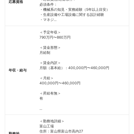
応募資格
必須条件：
こちらの企業もフォローしませんか？
・機械系の知見・実務経験（5年以上目安）
・生産設備や工場設備に関する設計経験
・マネジ...
＜予定年収＞
790万円〜860万円
＜賃金形態＞
月給制
＜賃金内訳＞
月額（基本給）：400,000円〜460,000円
年収・給与
＜月給＞
400,000円〜460,000円
＜昇給有無＞
有
...
＜勤務地詳細＞
富山工場
住所：富山県富山市高内27
勤務地