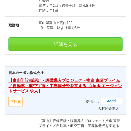
り優遇
賞与：年2回（過去実績 計4.5月分）
昇給：年1回
富山県富山市高内122
勤務地
JR「笹津」駅より車で5分
詳細を見る
日本カーボン株式会社
【富山】設備設計・設備導入プロジェクト推進 東証プライム
／自動車・航空宇宙・半導体分野を支える 【dodaエージェン
トサービス 求人】
提供元：
正社員
（人材紹介求人）
【富山】設備設計・設備導入プロジェクト推進 東証
プライム／自動車・航空宇宙・半導体分野を支える