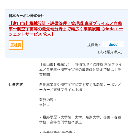
日本カーボン株式会社
【富山市】機械設計・設備管理／管理職 東証プライム／自動
車〜航空宇宙等の最先端分野まで幅広く事業展開【dodaエー
ジェントサービス 求人】
提供元：
正社員
（人材紹介求人）
【富山市】機械設計・設備管理／管理職 東証プライ
ム／自動車〜航空宇宙等の最先端分野まで幅広く事
業展開
仕事内容
自動車業界や航空宇宙産業を支える老舗カーボンメ
ーカー／東証プライム上場
業務内容：
当社...
＜最終学歴＞大学院、大学、短期大学、専修・各種
学校、高等専門学校卒以上
フォローしました
＜応募資格/応募条件＞