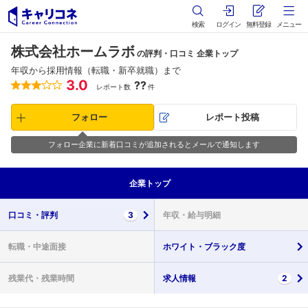
検索
ログイン
無料登録
メニュー
株式会社ホームラボ
の評判・口コミ 企業トップ
年収から採用情報（転職・新卒就職）まで
3.0
??
レポート数
件
フォロー
レポート投稿
フォロー企業に新着口コミが追加されるとメールで通知します
企業
トップ
口コミ・
評判
3
年収・
給与明細
転職・
中途面接
ホワイト・
ブラック度
残業代・
残業時間
求人情報
2