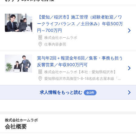
【愛知／稲沢市】施工管理（経験者歓迎／ワ
ークライフバランス ／土日休み）年収500万
円～700万円
株式会社ホームラボ
仕事内容参照
賞与年2回＋報奨金年6回／集客・事務も担う
反響営業／年収900万円可
株式会社ホームラボ【本社：愛知県稲沢市】
愛知県稲沢市高御堂1-8-18名鉄名古屋本線「国府...
求人情報をもっと読む
全2件
株式会社ホームラボ
会社概要