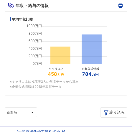
年収・給与の情報
平均年収比較
キャリコネ
企業公式情報
458
784
万円
万円
※キャリコネは投稿者3人の年収データから算出
※企業公式情報は2018年取得データ
絞り込み
新着順
[
大阪有機化学工業株式会社
]