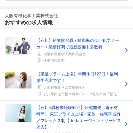
大阪有機化学工業株式会社
おすすめの求人情報
【石川】研究開発職 / 離職率の低い化学メー
カー / 業績好調で最新設備も多数有
大阪有機化学工業株式会社
仕事内容参照
フォローしました
【東証プライム上場】年間休日122日！福利
こちらの企業もフォローしませんか？
厚生充実です！
大阪有機化学工業株式会社
石川県白山市松本町1600-1JR北陸本線「松任」...
【石川※職種未経験歓迎】研究開発〈電子材
料等〉 東証プライム上場／家族・住宅手当有
／フレックス制【dodaエージェントサービス
求人】