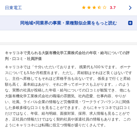
日東電工
3.7
同地域×同業界の事業・業種類似企業をもっと読む
キャリコネで見られる大阪有機化学工業株式会社の年収・給与についての評
判・口コミ・社員評価
キャリコネでは「十分いただいております。 残業代も100％でます。 ボーナ
スについても5.5か月程度出ます。 ただし、昇給額はそれほど良くはないです
し、主任へ昇格してもそれほど昇格手当も出ないです。 係長まで行くと昇給
額も高く、基本給はあがり、それに伴ってボーナスも上がります。」のよう
な、実際の社員が投稿した年収・給与についての口コミが観覧でき、 他にも
大阪有機化学工業株式会社の職場の雰囲気、社内恋愛、仕事内容、やりが
い、社風、ライバル企業の情報など労働環境・ワークライフバランスに関係
した多岐多様な口コミを見ることができます。 さらにキャリコネでは口コミ
だけではなく、年収、給与明細、面接対策、採用、求人情報も見ることがで
き、正社員の情報だけではなく契約社員や派遣社員の情報もあります。 この
ようにキャリコネには転職に役立つ情報が盛りだくさんです。