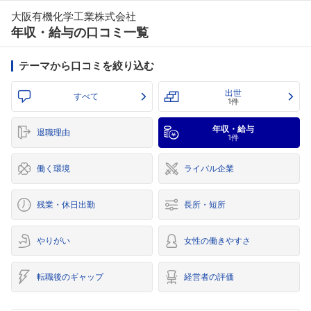
大阪有機化学工業株式会社
年収・給与の口コミ一覧
テーマから口コミを絞り込む
出世
すべて
1件
年収・給与
退職理由
1件
働く環境
ライバル企業
残業・休日出勤
長所・短所
やりがい
女性の働きやすさ
転職後のギャップ
経営者の評価