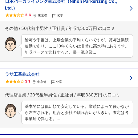
日本パーカライジング株式会社（Nihon Parkerizing Co.,
Ltd.）
3.6
東京都
化学
その他
50代前半男性
正社員
年収1,500万円
給与や手当は、上場企業の平均くらいですが、賞与は業績
連動であり、ここ10年くらいは非常に高水準にあります。
年収ベースで比較すると、長一流企業…
ラサ工業株式会社
3.1
東京都
化学
代理店営業
20代後半男性
正社員
年収330万円
基本的には低い額で安定している。業績によって僅かなが
ら左右される。組合と会社の馴れ合いが大きい。査定は各
事業所で異なる。…