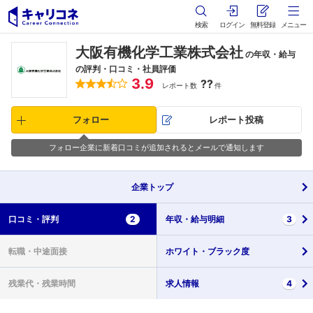
検索
ログイン
無料登録
メニュー
大阪有機化学工業株式会社
の年収・給与
の評判・口コミ・社員評価
3.9
??
レポート数
件
フォロー
レポート投稿
フォロー企業に新着口コミが追加されるとメールで通知します
企業
トップ
口コミ・
評判
2
年収・
給与明細
3
転職・
中途面接
ホワイト・
ブラック度
残業代・
残業時間
求人情報
4