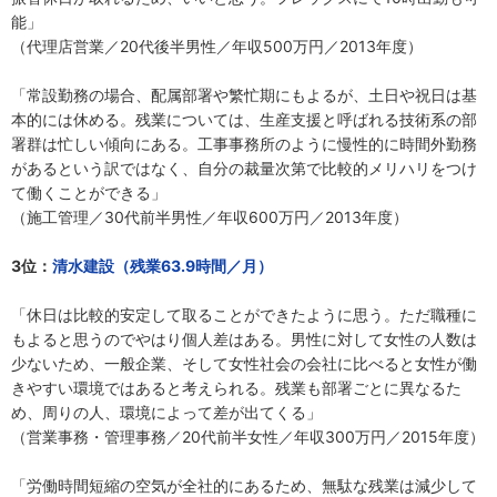
能」
（代理店営業／20代後半男性／年収500万円／2013年度）
「常設勤務の場合、配属部署や繁忙期にもよるが、土日や祝日は基
本的には休める。残業については、生産支援と呼ばれる技術系の部
署群は忙しい傾向にある。工事事務所のように慢性的に時間外勤務
があるという訳ではなく、自分の裁量次第で比較的メリハリをつけ
て働くことができる」
（施工管理／30代前半男性／年収600万円／2013年度）
3位：
清水建設（残業63.9時間／月）
「休日は比較的安定して取ることができたように思う。ただ職種に
もよると思うのでやはり個人差はある。男性に対して女性の人数は
少ないため、一般企業、そして女性社会の会社に比べると女性が働
きやすい環境ではあると考えられる。残業も部署ごとに異なるた
め、周りの人、環境によって差が出てくる」
（営業事務・管理事務／20代前半女性／年収300万円／2015年度）
「労働時間短縮の空気が全社的にあるため、無駄な残業は減少して