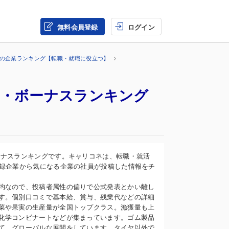
無料会員登録
ログイン
界の企業ランキング【転職・就職に役立つ】
収・ボーナスランキング
ーナスランキングです。キャリコネは、転職・就活
登録企業から気になる企業の社員が投稿した情報をチ
均なので、投稿者属性の偏りで公式発表とかい離し
す。個別口コミで基本給、賞与、残業代などの詳細
菜や果実の生産量が全国トップクラス。漁獲量も上
化学コンビナートなどが集まっています。ゴム製品
て、グローバルな展開をしています。タイヤ以外で