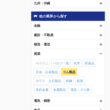
九州・沖縄
他の業界から探す
金融
建設・不動産
物流・運送
資源
繊維製品
パルプ・紙
化学
医薬品
石油・石炭製品
ゴム製品
ガラス・土石製品
鉄鋼
鉱業
非鉄金属
金属製品
電気・ガス業
電気・精密
食品