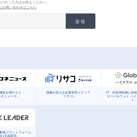
ど)のご入力はお控えください。
なお問い合わせはこちら
送信
職場を増やそう
理解が深まる企業研究メディア
IT・外資系転職に特
コネニュース」
「リサコ」
ローバルウェイ ハ
ト
る動画プラットフォーム
DX LEADER」