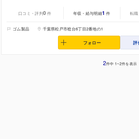
0
1
口コミ・評判
年収・給与明細
転職
件
件
ゴム製品
千葉県松戸市稔台6丁目2番地の1
フォロー
評
2
件中 1~2件を表示