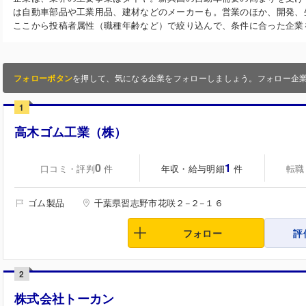
は自動車部品や工業用品、建材などのメーカーも。営業のほか、開発、
ここから投稿者属性（職種年齢など）で絞り込んで、条件に合った企業
フォローボタン
を押して、気になる企業をフォローしましょう。フォロー企
1
高木ゴム工業（株）
0
1
口コミ・評判
年収・給与明細
転職
件
件
ゴム製品
千葉県習志野市花咲２−２−１６
フォロー
評
2
株式会社トーカン