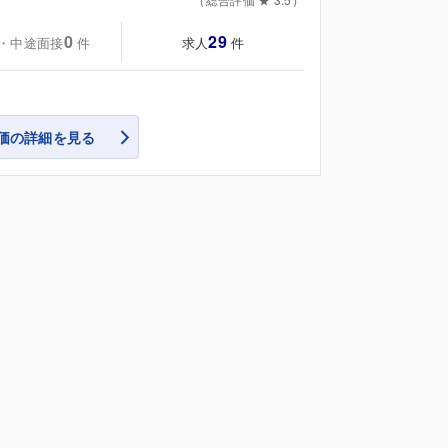
0
29
・中途面接
求人
件
件
価の詳細を見る