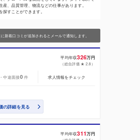
生産、品質管理、物流などの仕事があります。
を探すことができます。
業に新着口コミが追加されるとメールで通知します。
326
平均年収
万円
（総合評価 ★ 2.8）
0
・中途面接
求人情報をチェック
件
価の詳細を見る
311
平均年収
万円
（総合評価 ★ 3.5）