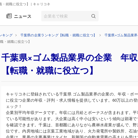
職・就職に役立つ】
| キャリコネ
ニュース
ンキング
千葉県の企業ランキング【転職・就職に役立つ】
千葉県×ゴム製品業
転職・就職に役立つ】
千葉県×ゴム製品業界の企業 年
【転職・就職に役立つ】
キャリコネに登録されている千葉県 ゴム製品業界の企業の、年収・ボ
に役立つ企業の年収・評判・求人情報を提供しています。60万以上の
ェック！
企業別平均年収データです。年収には月給とボーナスが含まれます。平
ている可能性があります。大企業は高く中小は安いという傾向は顕著で
を確認できます。千葉は、首都圏にありながら農林水産業が盛んで、野
位です。内房地域には京葉工業地域があり、火力発電所や製鉄所、石油
企業は、業界の主要事業はタイヤ。新興国の自動車需要の高まりを受け