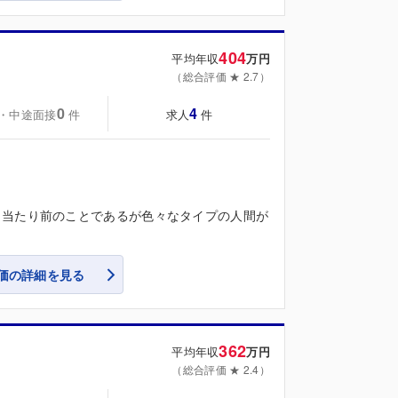
404
平均年収
万円
（総合評価 ★ 2.7）
0
4
・中途面接
求人
件
件
。当たり前のことであるが色々なタイプの人間が
価の詳細を見る
362
平均年収
万円
（総合評価 ★ 2.4）