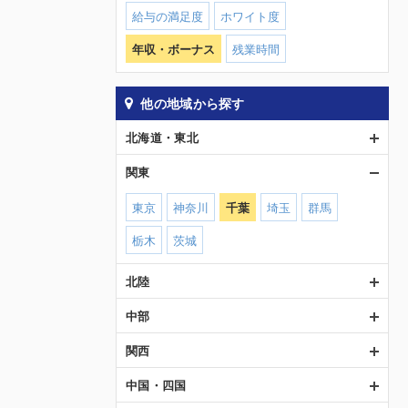
給与の満足度
ホワイト度
年収・ボーナス
残業時間
他の地域から探す
北海道・東北
関東
東京
神奈川
千葉
埼玉
群馬
栃木
茨城
北陸
中部
関西
中国・四国