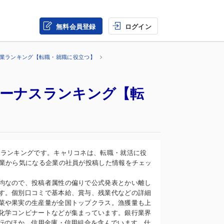
無料会員登録
ログイン
企業ランキング【転職・就職に役立つ】
ボーナスランキング【転
スランキングです。キャリコネは、転職・就活に役
企業から気になる企業の社員が投稿した情報をチェッ
均なので、投稿者属性の偏りで公式発表とかい離し
す。個別口コミで基本給、賞与、残業代などの詳細
菜や果実の生産量が全国トップクラス。漁獲量も上
化学コンビナートなどが集まっています。銀行業界
銀行のほか、信用金庫・信用組合を含んでいます。仕