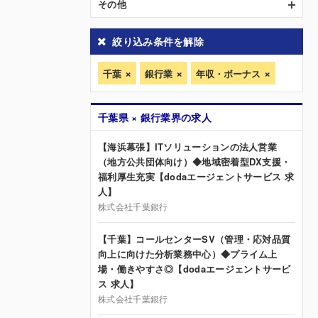
その他
絞り込み条件を解除
千葉
銀行業
年収・ボーナス
千葉県 × 銀行業界の求人
【海浜幕張】ITソリューションの法人営業
（地方公共団体向け）◆地域密着型DX支援・
福利厚生充実【dodaエージェントサービス 求
人】
株式会社千葉銀行
【千葉】コールセンターSV（管理・応対品質
向上に向けた分析業務中心）◆プライム上
場・働きやすさ◎【dodaエージェントサービ
ス 求人】
株式会社千葉銀行