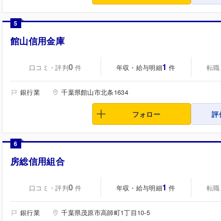
5
館山信用金庫
0
1
口コミ・評判
年収・給与明細
転職
件
件
銀行業
千葉県館山市北条1634
フォロー
評
6
房総信用組合
0
1
口コミ・評判
年収・給与明細
転職
件
件
銀行業
千葉県茂原市高師町1丁目10-5