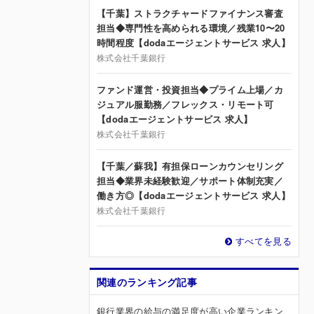
【千葉】ストラクチャードファイナンス審査
担当◆専門性を高められる環境／残業10〜20
時間程度【dodaエージェントサービス 求人】
株式会社千葉銀行
ファンド運営・投資担当◆プライム上場／カ
ジュアル服勤務／フレックス・リモート可
【dodaエージェントサービス 求人】
株式会社千葉銀行
【千葉／蘇我】有担保ローンカウンセリング
担当◆業界未経験歓迎／サポート体制充実／
働き方◎【dodaエージェントサービス 求人】
株式会社千葉銀行
すべてを見る
関連のランキング記事
銀行業界の給与の満足度が高い企業ランキン