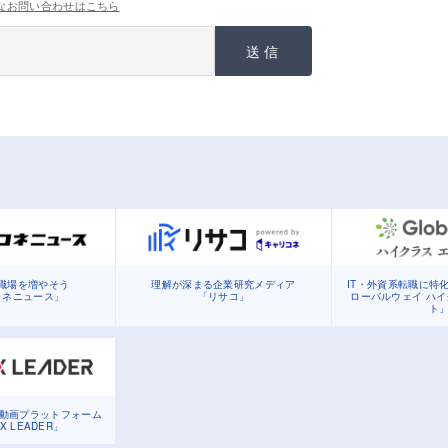
なお問い合わせはこちら
送信
職場を増やそう
理解が深まる企業研究メディア
IT・外資系転職に特
コネニュース」
「リサコ」
ローバルウェイ ハ
ト
る動画プラットフォーム
DX LEADER」