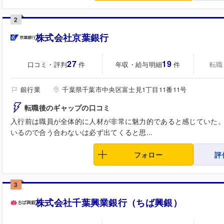
2
株式会社京葉銀行
27
19
口コミ・評判
年収・給与明細
転職
件
件
銀行業
千葉県千葉市中央区富士見1丁目11番11号
転職後のギャップの口コミ
入行前は職員が全体的に人材が非常に魅力的であると感じていた
いるので合う合わないは必ず出てくると思...
フォロー
評
3
株式会社千葉興業銀行（ちば興銀）