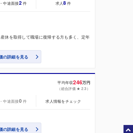
2
8
・中途面接
求人
件
件
。産休を取得して職場に復帰する方も多く、定年
価の詳細を見る
246
平均年収
万円
（総合評価 ★ 2.3）
0
・中途面接
求人情報をチェック
件
価の詳細を見る