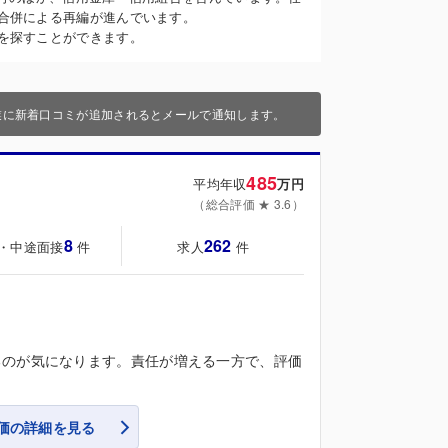
合併による再編が進んでいます。
を探すことができます。
業に新着口コミが追加されるとメールで通知します。
485
平均年収
万円
（総合評価 ★ 3.6）
8
262
・中途面接
求人
件
件
るのが気になります。責任が増える一方で、評価
価の詳細を見る