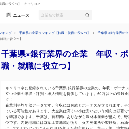
就職に役立つ】
| キャリコネ
ニュース
ンキング
千葉県の企業ランキング【転職・就職に役立つ】
千葉県×銀行業界の
・就職に役立つ】
千葉県×銀行業界の企業 年収・
職・就職に役立つ】
キャリコネに登録されている千葉県 銀行業界の企業の、年収・ボーナ
立つ企業の年収・評判・求人情報を提供しています。60万以上の登録
ク！
企業別平均年収データです。年収には月給とボーナスが含まれます。平
ている可能性があります。大企業は高く中小は安いという傾向は顕著で
を確認できます。千葉は、首都圏にありながら農林水産業が盛んで、野
位です。内房地域には京葉工業地域があり、火力発電所や製鉄所、石油
は、3大メガバンクにりそなHDを加えた都市銀行と、第一・第二地方