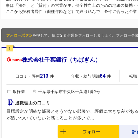
事は「預金」と「貸付」の営業が主。健全性向上のための地銀の提携・
ここから投稿者属性（職種年齢など）で絞り込んで、条件に合った企業
フォローボタン
を押して、気になる企業をフォローしましょう。フォロー企
1
株式会社千葉銀行（ちばぎん）
213
64
口コミ・評判
年収・給与明細
転職
件
件
銀行業
千葉県千葉市中央区千葉港1番2号
退職理由の口コミ
目標設定が明確な部署とそうでない部署で、評価に大きな差があ
が追いついていないと感じることが多いで...
フォロー
評