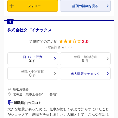
フォロー
評価の詳細を見る
4
株式会社タ゛イナックス
3.0
労働時間の満足度
（総合評価 ★ 3.5）
口コミ・評判
年収・給与明細
2
0
件
件
転職・中途面接
求人情報をチェック
0
件
輸送用機器
北海道千歳市上長都1053番地1
退職理由の口コミ
大きな地震があったのに、仕事が忙しく夜まで知らずにいたこと
がショックで、退職を決意しました。人間として、こんな生活は