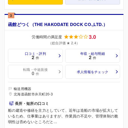
3
函館どつく（THE HAKODATE DOCK CO.,LTD.）
3.0
労働時間の満足度
（総合評価 ★ 2.4）
口コミ・評判
年収・給与明細
2
2
件
件
転職・中途面接
求人情報をチェック
0
件
輸送用機器
北海道函館市弁天町20-3
長所・短所の口コミ
船の建造や修繕を主力としていて、近年は造船の市場が拡大して
いるため、仕事量はありますが、作業員の不足や、管理体制の脆
弱性は否めないところだと...