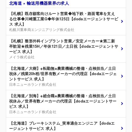
北海道 × 輸送用機器業界の求人
【札幌】既存顧客向けルート営業◆地下鉄・路面電車を支え
る仕事◆川崎重工業G◆年休125日【dodaエージェントサービ
ス 求人】
札幌川重車両エンジニアリング株式会社
【札幌】整形外科インプラント営業／安定メーカー★第二新
卒歓迎★残業15H／年休121日／土日祝【dodaエージェントサ
ービス 求人】
メイラ株式会社
【北海道／大樹】※転勤無※農業機械の整備・点検担当／土日
祝休／残業20h程/世界有数メーカーの代理店【dodaエージェ
ントサービス 求人】
日本ニューホランド株式会社
【北海道／別海】※総合職※農業機械の整備・点検担当／土日
祝休み／世界有数メーカーの代理店【dodaエージェントサー
ビス 求人】
日本ニューホランド株式会社
【北海道】ブレーキシステム_実車適合エンジニア【dodaエ
ージェントサービス 求人】