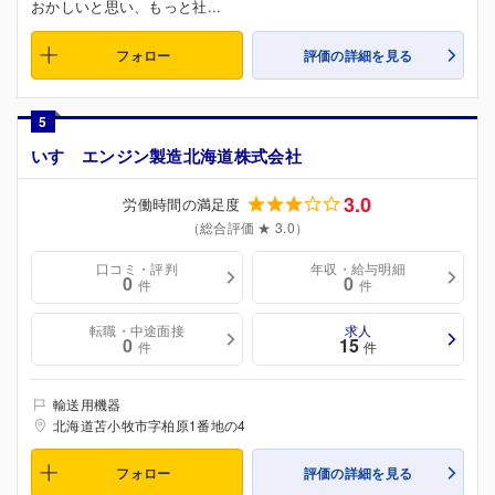
おかしいと思い、もっと社...
フォロー
評価の詳細を見る
5
いすゞエンジン製造北海道株式会社
3.0
労働時間の満足度
（総合評価 ★ 3.0）
口コミ・評判
年収・給与明細
0
0
件
件
転職・中途面接
求人
0
15
件
件
輸送用機器
北海道苫小牧市字柏原1番地の4
フォロー
評価の詳細を見る