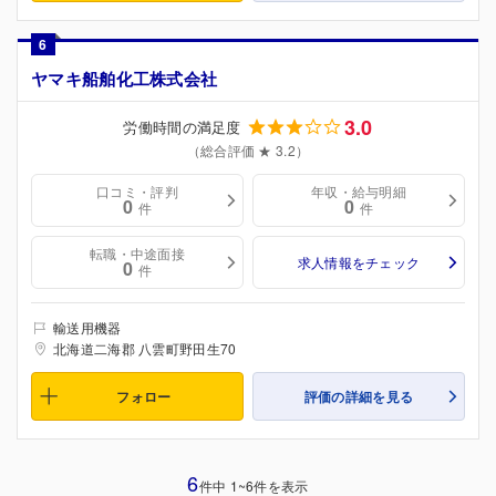
6
ヤマキ船舶化工株式会社
3.0
労働時間の満足度
（総合評価 ★ 3.2）
口コミ・評判
年収・給与明細
0
0
件
件
転職・中途面接
求人情報をチェック
0
件
輸送用機器
北海道二海郡 八雲町野田生70
フォロー
評価の詳細を見る
6
件中 1~6件を表示