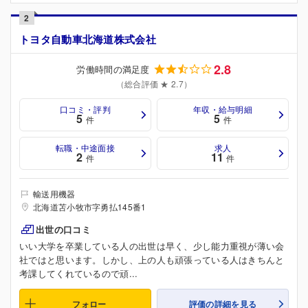
2
トヨタ自動車北海道株式会社
2.8
労働時間の満足度
（総合評価 ★ 2.7）
口コミ・評判
年収・給与明細
5
5
件
件
転職・中途面接
求人
2
11
件
件
輸送用機器
北海道苫小牧市字勇払145番1
出世の口コミ
いい大学を卒業している人の出世は早く、少し能力重視が薄い会
社ではと思います。しかし、上の人も頑張っている人はきちんと
考課してくれているので頑...
フォロー
評価の詳細を見る