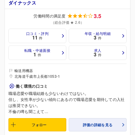
ダイナックス
3.5
労働時間の満足度
（総合評価 ★ 2.6）
口コミ・評判
年収・給与明細
11
3
件
件
転職・中途面接
求人
1
3
件
件
輸送用機器
北海道千歳市上長都1053-1
働く環境の口コミ
職場恋愛や職場結婚も少ないわけではない。
但し、女性率が少ない傾向にあるので職場恋愛を期待しての入社
は推奨できない。
不倫の噂も聞こえて...
フォロー
評価の詳細を見る