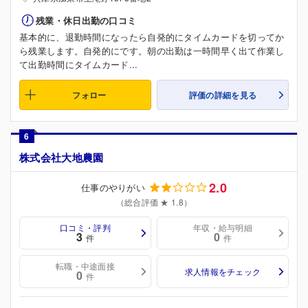
残業・休日出勤の口コミ
基本的に、退勤時間になったら自発的にタイムカードを切ってか
ら残業します。自発的にです。朝の出勤は一時間早く出て作業し
て出勤時間にタイムカード...
フォロー
評価の詳細を見る
6
株式会社大地農園
2.0
仕事のやりがい
（総合評価 ★ 1.8）
口コミ・評判
年収・給与明細
3
0
件
件
転職・中途面接
求人情報をチェック
0
件