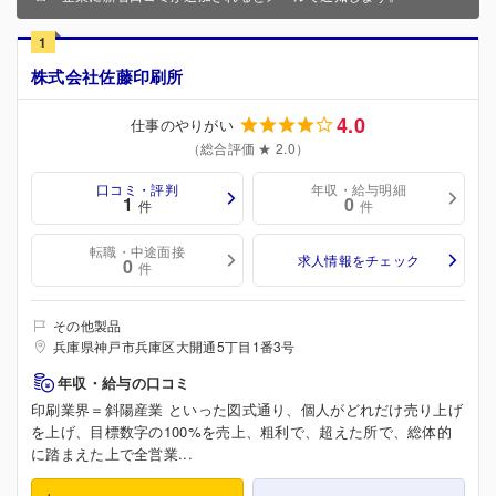
1
株式会社佐藤印刷所
4.0
仕事のやりがい
（総合評価 ★ 2.0）
口コミ・評判
年収・給与明細
1
0
件
件
転職・中途面接
求人情報をチェック
0
件
その他製品
兵庫県神戸市兵庫区大開通5丁目1番3号
年収・給与の口コミ
印刷業界＝斜陽産業 といった図式通り、個人がどれだけ売り上げ
を上げ、目標数字の100%を売上、粗利で、超えた所で、総体的
に踏まえた上で全営業...