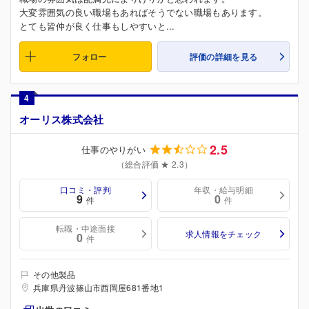
大変雰囲気の良い職場もあればそうでない職場もあります。
とても皆仲が良く仕事もしやすいと...
フォロー
評価の詳細を見る
4
オーリス株式会社
2.5
仕事のやりがい
（総合評価 ★ 2.3）
口コミ・評判
年収・給与明細
9
0
件
件
転職・中途面接
求人情報をチェック
0
件
その他製品
兵庫県丹波篠山市西岡屋681番地1