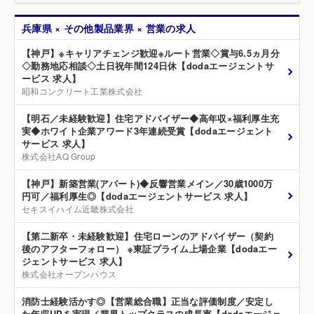
兵庫県 × その他製品業界 × 営業の求人
【神戸】※キャリアチェンジ歓迎※ルート営業◇賞与6.5ヵ月分
◇勤務地応相談◇土日祝年間124日休【dodaエージェントサ
ービス 求人】
昭和コンクリート工業株式会社
【明石／未経験歓迎】住宅アドバイザー◆高年収×福利厚生充
実◆ホワイト企業アワード3年連続受賞【dodaエージェント
サービス 求人】
株式会社AQ Group
【神戸】新築営業(アパート)◆反響営業メイン／30歳1000万
円可／福利厚生◎【dodaエージェントサービス 求人】
セキスイハイム近畿株式会社
【第二新卒・未経験歓迎】住宅ローンのアドバイザー（契約
後のアフターフォロー） ※東証プライム上場企業【dodaエー
ジェントサービス 求人】
株式会社オープンハウス
消防士経験活かす◎【営業総合職】正当な評価制度／安定し
た年収UPを実現／業界トップクラスの成長率【dodaエージェ