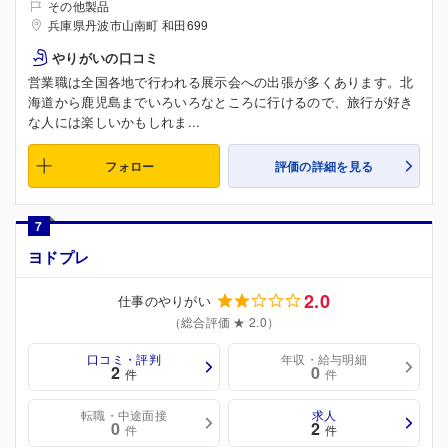
その他製品
兵庫県丹波市山南町 和田699
やりがいの口コミ
営業職は全国各地で行われる展示会への出張が多くあります。北
海道から鹿児島までいろいろなところに行けるので、旅行が好き
な人には楽しいかもしれま...
フォロー
評価の詳細を見る
7
ヨドプレ
2.0
仕事のやりがい
（総合評価 ★ 2.0）
口コミ・評判
年収・給与明細
2
0
件
件
転職・中途面接
求人
0
2
件
件