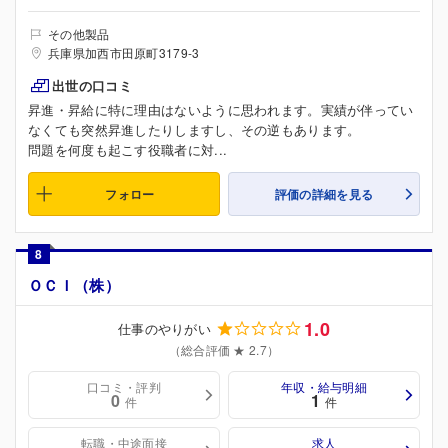
その他製品
兵庫県加西市田原町3179-3
出世の口コミ
昇進・昇給に特に理由はないように思われます。実績が伴ってい
なくても突然昇進したりしますし、その逆もあります。
問題を何度も起こす役職者に対...
フォロー
評価の詳細を見る
8
ＯＣＩ（株）
1.0
仕事のやりがい
（総合評価 ★ 2.7）
口コミ・評判
年収・給与明細
0
1
件
件
転職・中途面接
求人