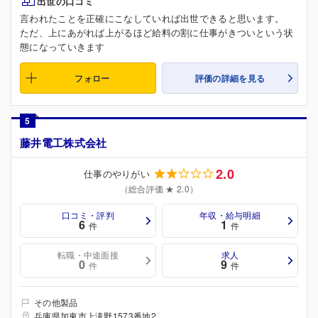
出世の口コミ
言われたことを正確にこなしていれば出世できると思います。
ただ、上にあがれば上がるほど給料の割に仕事がきついという状
態になっていきます
フォロー
評価の詳細を見る
5
藤井電工株式会社
2.0
仕事のやりがい
（総合評価 ★ 2.0）
口コミ・評判
年収・給与明細
6
1
件
件
転職・中途面接
求人
0
9
件
件
その他製品
兵庫県加東市上滝野1573番地2