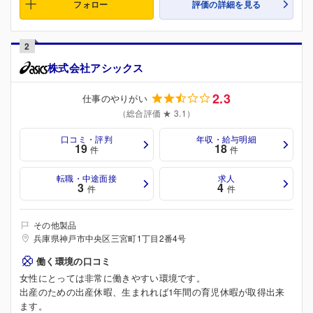
フォロー
評価の詳細を見る
2
株式会社アシックス
2.3
仕事のやりがい
（総合評価 ★ 3.1）
口コミ・評判
年収・給与明細
19
18
件
件
転職・中途面接
求人
3
4
件
件
その他製品
兵庫県神戸市中央区三宮町1丁目2番4号
働く環境の口コミ
女性にとっては非常に働きやすい環境です。
出産のための出産休暇、生まれれば1年間の育児休暇が取得出来
ます。