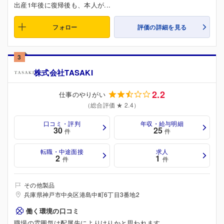
出産1年後に復帰後も、本人が...
フォロー
評価の詳細を見る
3
株式会社TASAKI
2.2
仕事のやりがい
（総合評価 ★ 2.4）
口コミ・評判
年収・給与明細
30
25
件
件
転職・中途面接
求人
2
1
件
件
その他製品
兵庫県神戸市中央区港島中町6丁目3番地2
働く環境の口コミ
職場の雰囲気は配属先によりけりかと思われます。