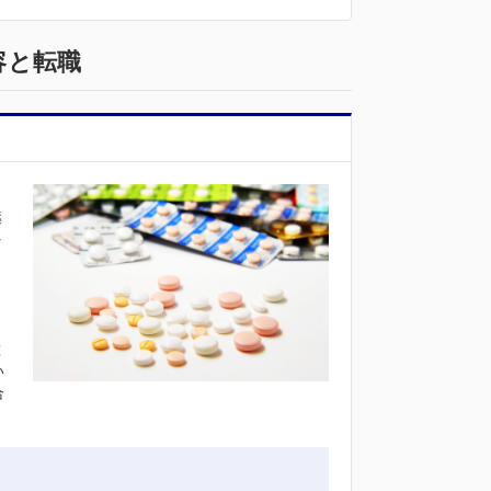
事内容と転職
薬
を
ま
種
い
合