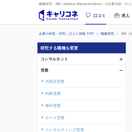
職種研究：MR（Medical Representatives）の仕事内容・
口コミ
求人
企業の年収・評判・口コミ情報 TOP
職種研究
MR（Me
研究する職種を変更
コンサルタント
営業
代理店営業
内勤営業
海外営業
ルート営業
コンサルティング営業