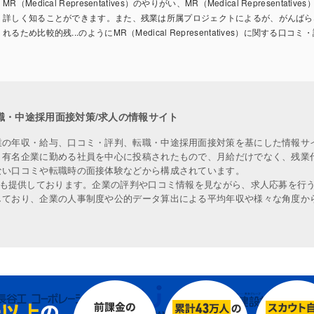
MR（Medical Representatives）のやりがい、MR（Medical Representativ
詳しく知ることができます。また、残業は所属プロジェクトによるが、がんばら
れるため比較的残...のようにMR（Medical Representatives）に関する
職・中途採用面接対策/求人の情報サイト
業の年収・給与、口コミ・評判、転職・中途採用面接対策を基にした情報サ
、有名企業に勤める社員を中心に投稿されたもので、月給だけでなく、残業
ない口コミや転職時の面接体験などから構成されています。
人も提供しております。企業の評判や口コミ情報を見ながら、求人応募を行
しており、企業の人事制度や公的データ算出による平均年収や様々な角度か