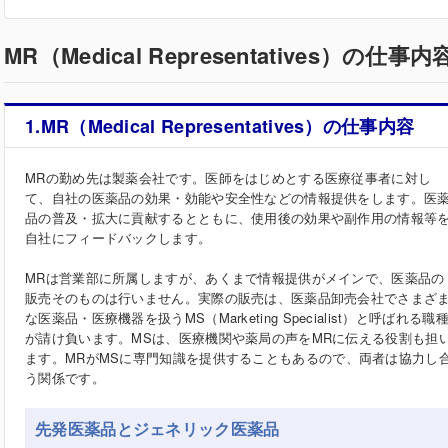
MR（Medical Representatives）の仕
1.MR（Medical Representatives）の仕事内容
MRの勤め先は製薬会社です。医師をはじめとする医療従事者に対し
て、自社の医薬品の効果・効能や安全性などの情報提供をします。医
品の普及・拡大に貢献するとともに、使用後の効果や副作用の情報等
自社にフィードバックします。
MRは営業部に所属しますが、あくまで情報提供がメインで、医薬品の
販売そのものは行いません。実際の販売は、医薬品卸売会社でさまざ
な医薬品・医療機器を扱うMS（Marketing Specialist）と呼ばれる職
が請け負います。MSは、医療機関や薬局の声をMRに伝える役割も担
ます。MRがMSに専門知識を提供することもあるので、両者は協力し
う関係です。
先発医薬品とジェネリック医薬品