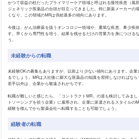
かつて収益の柱だったプライマリーケア領域と呼ばれる慢性疾患（風
ジェネリック医薬品の台頭が目立ってきました。特に新薬メーカーの
くなり、この領域のMRは供給過多の傾向にあります。
今後は、がん治療薬を扱うオンコロジー領域や、重篤な疾患、希少疾病
す。早くから専門性を培う、結果を残せるだけの営業力を身につける
う。
未経験からの転職
未経験OKの募集もありますが、以前より少ない傾向にあります。企業
るでしょう。MRは入社後に膨大な医薬品の知識を習得しなければならず
若手以外は、企業から敬遠されがちです。
転職が難しいと感じたら、「コントラクトMR」の道も検討してみまし
トソーシングを担う企業）に雇用され、企業に派遣されるスタイルのM
経験を積んでから製薬会社へ転職することも可能でしょう。
経験者の転職