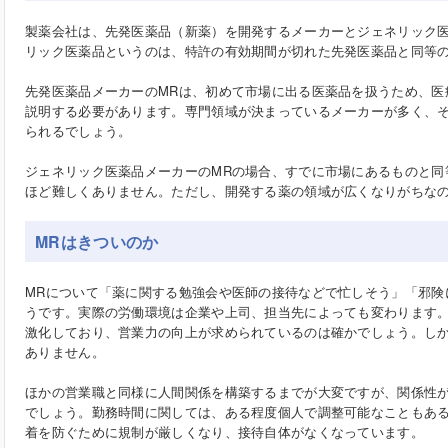
製薬会社は、先発医薬品（新薬）を開発するメーカーとジェネリック
リック医薬品というのは、特許の有効期間が切れた先発医薬品と同等
先発医薬品メーカーのMRは、初めて市場に出る医薬品を扱うため、医
説明する必要があります。専門領域が決まっているメーカーが多く、
られるでしょう。
ジェネリック医薬品メーカーのMRの場合、すでに市場にあるものと同
ほど難しくありません。ただし、開発する薬の領域が広くなりがちなの
MRはきついのか
MRについて「薬に関する勉強会や医師の接待などで忙しそう」「邪険
うです。実際の労働環境は企業や上司、担当先によっても変わります
激化しており、営業力の向上が求められているのは確かでしょう。しか
ありません。
ほかの営業職と同様に人間関係を構築するまでが大変ですが、関係性
でしょう。勤務時間に関しては、ある程度個人で調整可能なこともあ
着を防ぐために規制が厳しくなり、接待自体がなくなっています。