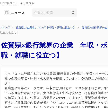
就職に役立つ】
| キャリコネ
ニュース
ンキング
佐賀県の企業ランキング【転職・就職に役立つ】
佐賀県×銀行業界の
・就職に役立つ】
佐賀県×銀行業界の企業 年収・
職・就職に役立つ】
キャリコネに登録されている佐賀県 銀行業界の企業の、年収・ボーナ
立つ企業の年収・評判・求人情報を提供しています。60万以上の登録
ク！
企業別平均年収データです。年収には月給とボーナスが含まれます。平
ている可能性があります。大企業は高く中小は安いという傾向は顕著で
を確認できます。佐賀は、農業県といわれていますが、産業別就業者数
有名。半導体部品の製造が盛んでシリコンウエハの出荷額は国内トップ
栖市。銀行業界は、3大メガバンクにりそなHDを加えた都市銀行と、