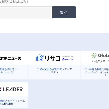
なお問い合わせはこちら
送信
職場を増やそう
理解が深まる企業研究メディア
IT・外資系転職に特
コネニュース」
「リサコ」
ローバルウェイ ハ
ト
る動画プラットフォーム
DX LEADER」