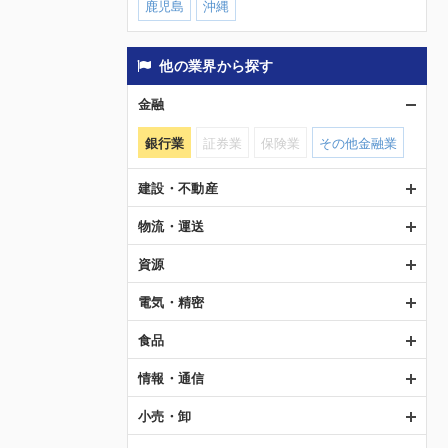
鹿児島
沖縄
他の業界から探す
金融
銀行業
証券業
保険業
その他金融業
建設・不動産
物流・運送
資源
電気・精密
食品
情報・通信
小売・卸