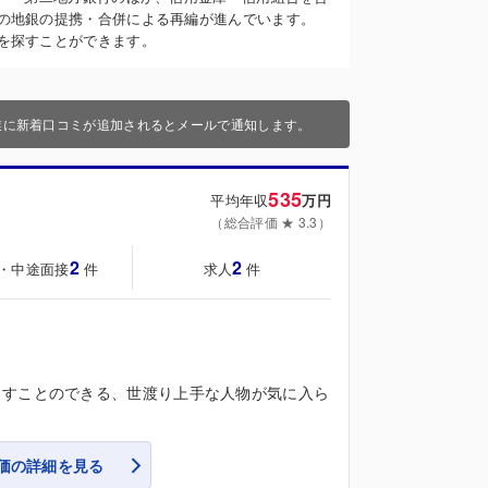
の地銀の提携・合併による再編が進んでいます。
を探すことができます。
業に新着口コミが追加されるとメールで通知します。
535
平均年収
万円
（総合評価 ★ 3.3）
2
2
・中途面接
求人
件
件
出すことのできる、世渡り上手な人物が気に入ら
価の詳細を見る