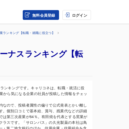
無料会員登録
ログイン
企業ランキング【転職・就職に役立つ】
ボーナスランキング【転
スランキングです。キャリコネは、転職・就活に役
企業から気になる企業の社員が投稿した情報をチェッ
均なので、投稿者属性の偏りで公式発表とかい離し
す。個別口コミで基本給、賞与、残業代などの詳細
では第三次産業が64％。有田焼を代表とする窯業が
クラスです。「サロンパス」の久光製薬の本社は鳥
第一・第二地方銀行のほか、信用金庫・信用組合を含