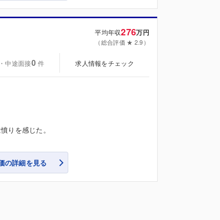
276
平均年収
万円
（総合評価 ★ 2.9）
0
・中途面接
求人情報をチェック
件
は憤りを感じた。
価の詳細を見る