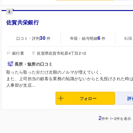
2
佐賀共栄銀行
30
6
口コミ・評判
年収・給与明細
転職
件
件
銀行業
佐賀県佐賀市松原4丁目2-12
長所・短所の口コミ
取ったら取った分だけ次期のノルマが増えていく。
また、上司担当の顧客を業務の知識がないからと丸投げされた時
人事部が支店...
フォロー
評
2
件中 1~2件を表示