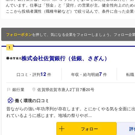
んでいます。仕事は「預金」と「貸付」の営業が主。健全性向上のため
ここから投稿者属性（職種年齢など）で絞り込んで、条件に合った企業
フォローボタン
を押して、気になる企業をフォローしましょう。フォロー企
1
株式会社佐賀銀行（佐銀、さぎん）
12
7
口コミ・評判
年収・給与明細
転職
件
件
銀行業
佐賀県佐賀市唐人2丁目7番20号
働く環境の口コミ
昔ながらの強い年功序列が存在します。とにかくやる気を全面に
れているように感じます。地域の祭りやボ...
フォロー
評