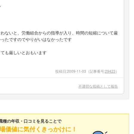
や
なわないと、労働組合からの指導が入り、時間の短縮について厳
かったですのでやりがいはなかったです
とても厳しいとおもいます
投稿日:
2009-11-03
（記事番号:
29423
）
不適切な投稿として報告
職種の年収・口コミを見ることで
場価値に気付くきっかけに！