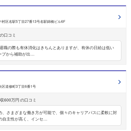
村区名駅5丁目27番13号名駅錦橋ビル6F
 退職の際も有休消化はきちんとありますが、有休の日給は低い
ープから補助が出…
区道修町3丁目6番1号
収600万円
め、さまざまな働き方が可能で、個々のキャリアパスに柔軟に対
の自主性が高く、インセ…