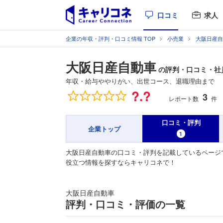
口コミ
求人
企業の年収・評判・口コミ情報 TOP
小売業
大阪日産自
大阪日産自動車
の評判・口コミ・社
年収・給与ややりがい、出世コース、退職理由まで
総合評価
?.?
3
レポート数
件
口コミ・評判
企業トップ
1
大阪日産自動車の口コミ・評判を記載しているページ
役立つ情報を探すならキャリコネで！
大阪日産自動車
評判・口コミ・評価の一覧