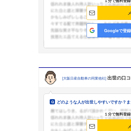
１分で無料登録
Googleで登録
出世
の口コ
[大阪日産自動車の同業他社]
どのような人が出世しやすいですか？ま
１分で無料登録