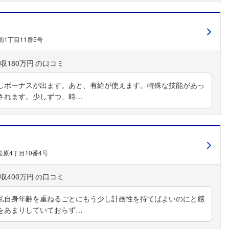
1丁目11番5号
収180万円
しボーナスが出ます。あと、有給が使えます。特殊な技能があっ
されます。少しずつ、時…
原4丁目10番4号
収400万円
私自身年齢を重ねるごとにもう少し計画性を持てばよいのにと感
をあまりしていておらず…