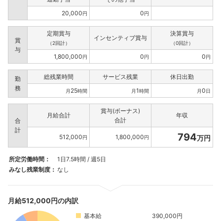
こちらの企業もフォローしませんか？
20,000
0
円
円
定期賞与
決算賞与
インセンティブ賞与
賞
（2回計）
（0回計）
与
1,800,000
0
0
円
円
円
総残業時間
サービス残業
休日出勤
勤
務
25
1
0
月
時間
月
時間
月
日
賞与(ボーナス)
月給合計
年収
合計
合
計
794
512,000
1,800,000
万円
円
円
所定労働時間：
1日7.5時間 / 週5日
みなし残業制度：
なし
月給512,000円の内訳
基本給
390,000円