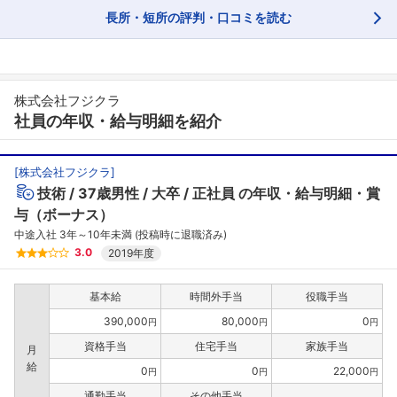
長所・短所の評判・口コミを読む
株式会社フジクラ
社員の年収・給与明細を紹介
[
株式会社フジクラ
]
技術
37歳男性
大卒
正社員
の年収・給与明細・賞
与（ボーナス）
中途入社 3年～10年未満 (投稿時に退職済み)
3.0
2019年度
基本給
時間外手当
役職手当
390,000
80,000
0
円
円
円
資格手当
住宅手当
家族手当
月
給
0
0
22,000
円
円
円
フォローしました
通勤手当
その他手当