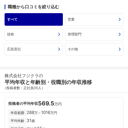
職種から口コミを絞り込む
すべて
営業
技術
管理部門
広告宣伝
その他
株式会社フジクラの
平均年収と年齢別・役職別の年収推移
（投稿者数：正社員35人）
569.5
投稿者の平均年収
万円
288
1016
年収範囲
万～
万円
31
平均年齢
歳