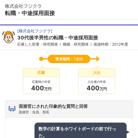
株式会社フジクラ
転職・中途採用面接
[
株式会社フジクラ
]
30代後半男性の転職・中途採用面接
応募した部署：研究開発
職種：研究開発
面接時期：2012年度
選考期間：
1週間
応募
入社
応募時の年収
入社後の年収
400
400
万円
万円
面接官にされた印象的な質問と回答
面接官：役員、部長
数学の計算をホワイトボードの前で行っ
た。