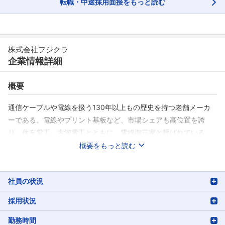
転職・中途採用面接をもっと読む
株式会社フジクラ
企業情報詳細
概要
通信ケーブルや電線を扱う130年以上もの歴史を持つ老舗メーカ
ーである。電線やプリント基板など、市場シェアも高位置を誇
り、住友電工、古河電工とともに、電線御三家と呼ばれている。
光ファイバーの開発・製造では世界でトップ3に入り、光融着接続
概要をもっと読む
機にいたっては世界シェア第1位である。主力商品に、情報通信事
業のCVケーブル、エレクトロニクス事業のUSB3.1ケーブルアセン
社員の状況
ブリ、自動車電装事業のシートセンサがある。変革、共創、顧客
満足のできる人物を採用し、OJTやOff-JT、自己啓発を基本に人
採用状況
材育成をおこなっている。福利厚生は、カフェテリアプラン制度
で自由に選ぶことが可能で、充実している。
勤務時間