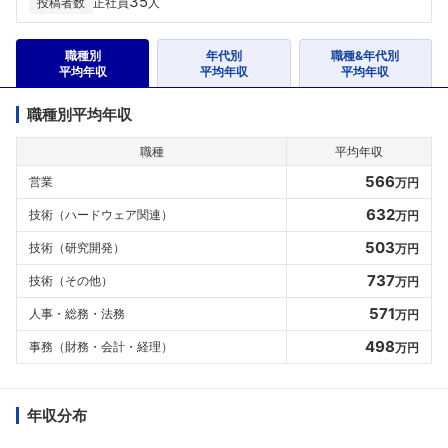
35
投稿者数
正社員
人
職種別
年代別
職種&年代別
平均年収
平均年収
平均年収
職種別平均年収
職種
平均年収
566
営業
万円
632
技術（ハードウェア関連）
万円
503
技術（研究開発）
万円
737
技術（その他）
万円
571
人事・総務・法務
万円
498
事務（財務・会計・経理）
万円
年収分布