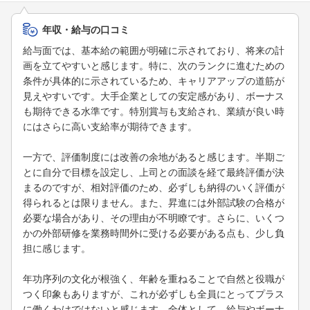
年収・給与の口コミ
給与面では、基本給の範囲が明確に示されており、将来の計
画を立てやすいと感じます。特に、次のランクに進むための
条件が具体的に示されているため、キャリアアップの道筋が
見えやすいです。大手企業としての安定感があり、ボーナス
も期待できる水準です。特別賞与も支給され、業績が良い時
にはさらに高い支給率が期待できます。
一方で、評価制度には改善の余地があると感じます。半期ご
とに自分で目標を設定し、上司との面談を経て最終評価が決
まるのですが、相対評価のため、必ずしも納得のいく評価が
得られるとは限りません。また、昇進には外部試験の合格が
必要な場合があり、その理由が不明瞭です。さらに、いくつ
かの外部研修を業務時間外に受ける必要がある点も、少し負
担に感じます。
年功序列の文化が根強く、年齢を重ねることで自然と役職が
つく印象もありますが、これが必ずしも全員にとってプラス
に働くわけではないと感じます。全体として、給与やボーナ