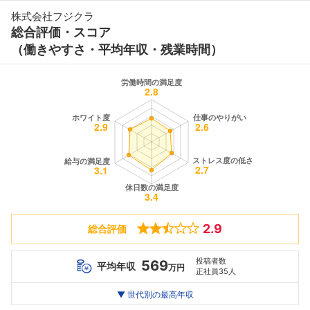
株式会社フジクラ
総合評価・スコア
（働きやすさ・平均年収・残業時間）
2.9
総合評価
投稿者数
569
平均年収
万円
正社員35人
世代別
20代
▼ 世代別の最高年収
30代
40代
最高年収
754
828
953
万
万
万