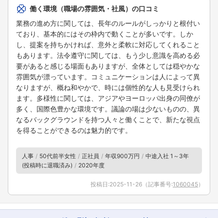
働く環境（職場の雰囲気・社風）の口コミ
業務の進め方に関しては、長年のルールがしっかりと根付い
ており、基本的にはその枠内で動くことが多いです。しか
し、提案を持ちかければ、意外と柔軟に対応してくれること
もあります。法令遵守に関しては、もう少し意識を高める必
要があると感じる場面もありますが、全体としては穏やかな
雰囲気が漂っています。コミュニケーションは人によって異
なりますが、概ね和やかで、時には個性的な人も見受けられ
ます。多様性に関しては、アジアやヨーロッパ出身の同僚が
多く、国際色豊かな環境です。議論の場は少ないものの、異
なるバックグラウンドを持つ人々と働くことで、新たな視点
を得ることができるのは魅力的です。
人事
50代前半女性
正社員
年収900万円
中途入社 1～3年
(投稿時に退職済み)
2020年度
投稿日:
2025-11-26
（記事番号:
1060045
）