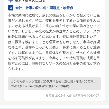
長所・短所の口コミ
会社・仕事の良い点・問題点・改善点
市場の動向に敏感で、成長の機会をしっかりと捉えている企
業だと感じます。特に、技術を駆使して新たな価値を生み出
す力がある社員が多く、彼らの自主性が企業の強みとなって
います。しかし、事業の拡大が急速すぎるため、リソースの
配分に課題があるように思います。特に海外事業において
は、撤退を検討することも必要かもしれません。市場が好調
な今こそ、基盤をしっかりと整え、将来に備えることが重要
です。現状のままでは、量産体制が整わず、せっかくの好機
を逃す可能性があります。企業としての持続可能な成長を目
指すためには、戦略的なリソースの配分と基盤の強化が求め
られます。
コンサルティング営業
20代前半女性
正社員
年収400万円
中途入社 1～3年 (投稿時に在職)
2023年度
投稿日:
2025-11-26
（記事番号:
1060107
）