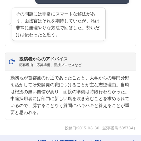
その問題には非常にスマートな解法があ
り、面接官はそれを期待していたが、私は
非常に無理やりな方法で回答した。勢いだ
けは伝わったと思う。
投稿者からのアドバイス
応募理由、応募準備、面接プロセスなど
勤務地が首都圏の付近であったことと、大学からの専門分野
を活かして研究開発の職につけることが主な志望理由。当時
は根拠の無い自信があり、面接の準備は特段行わなかった。
中途採用者には部門に新しい風を吹き込むことを求められて
いるので、臆することなく質問にハキハキと答えることが重
要と思われる。
投稿日:
2015-08-30
（記事番号:
505734
）