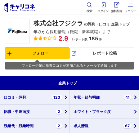
検索
ログイン
無料登録
メニュー
株式会社フジクラ
の評判・口コミ 企業トップ
年収から採用情報（転職・新卒就職）まで
2.9
185
レポート数
件
フォロー
レポート投稿
フォロー企業に新着口コミが追加されるとメールで通知します
企業
トップ
口コミ・
評判
123
年収・
給与明細
41
転職・
中途面接
2
ホワイト・
ブラック度
残業代・
残業時間
2
求人情報
67