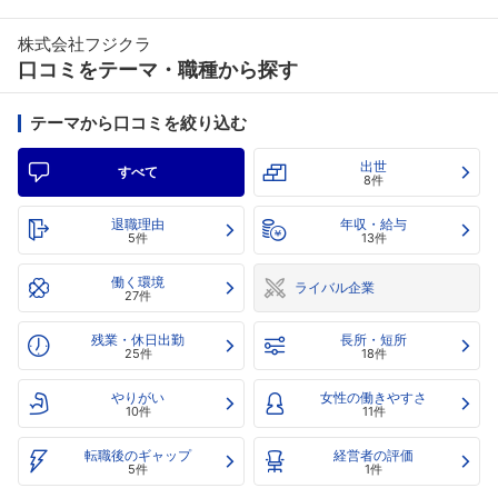
株式会社フジクラ
口コミをテーマ・職種から探す
テーマから口コミを絞り込む
出世
すべて
8件
退職理由
年収・給与
5件
13件
働く環境
ライバル企業
27件
残業・休日出勤
長所・短所
25件
18件
やりがい
女性の働きやすさ
10件
11件
転職後のギャップ
経営者の評価
5件
1件